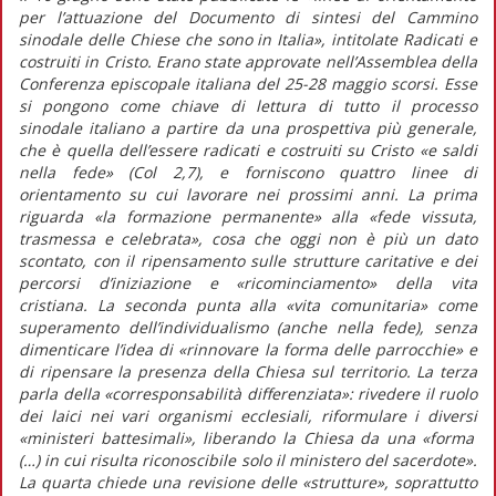
per l’attuazione del Documento di sintesi del Cammino
sinodale delle Chiese che sono in Italia»
, intitolate
Radicati e
costruiti in Cristo.
Erano state approvate nell’Assemblea della
Conferenza episcopale italiana del 25-28 maggio scorsi. Esse
si pongono come chiave di lettura di tutto il processo
sinodale italiano a partire da una prospettiva più generale,
che è quella dell’essere radicati e costruiti su Cristo «e saldi
nella fede» (Col 2,7), e forniscono quattro linee di
orientamento su cui lavorare nei prossimi anni. La prima
riguarda
«la formazione permanente»
alla
«fede vissuta,
trasmessa e celebrata»,
cosa che oggi non è più un dato
scontato, con il ripensamento sulle strutture caritative e dei
percorsi d’iniziazione e «ricominciamento» della vita
cristiana. La seconda punta alla
«vita comunitaria»
come
superamento dell’individualismo (anche nella fede), senza
dimenticare l’idea di
«rinnovare la forma delle parrocchie»
e
di ripensare la presenza della Chiesa sul territorio. La terza
parla della
«corresponsabilità differenziata»
: rivedere il ruolo
dei laici nei vari organismi ecclesiali, riformulare i diversi
«ministeri battesimali»,
liberando la Chiesa da una
«forma
(…) in cui risulta riconoscibile solo il ministero del sacerdote».
La quarta chiede una revisione delle «strutture», soprattutto