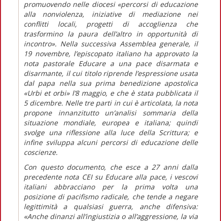
promuovendo nelle diocesi
«percorsi di educazione
alla nonviolenza, iniziative di mediazione nei
conflitti locali, progetti di accoglienza che
trasformino la paura dell’altro in opportunità di
incontro».
Nella successiva Assemblea generale, il
19 novembre, l’episcopato italiano ha approvato la
nota pastorale
Educare a una pace disarmata e
disarmante,
il cui titolo riprende l’espressione usata
dal papa nella sua prima benedizione apostolica
«Urbi et orbi»
l’8 maggio, e che è stata pubblicata il
5 dicembre. Nelle tre parti in cui è articolata, la nota
propone innanzitutto un’analisi sommaria della
situazione mondiale, europea e italiana; quindi
svolge una riflessione alla luce della Scrittura; e
infine sviluppa alcuni percorsi di educazione delle
coscienze.
Con questo documento, che esce a 27 anni dalla
precedente nota CEI su
Educare alla pace
, i vescovi
italiani abbracciano per la prima volta una
posizione di pacifismo radicale, che tende a negare
legittimità a qualsiasi guerra, anche difensiva:
«Anche dinanzi all’ingiustizia o all’aggressione, la via