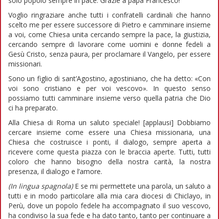
solo popolo sempre in pace. Grazie a papa Francesco!
Voglio ringraziare anche tutti i confratelli cardinali che hanno
scelto me per essere successore di Pietro e camminare insieme
a voi, come Chiesa unita cercando sempre la pace, la giustizia,
cercando sempre di lavorare come uomini e donne fedeli a
Gesù Cristo, senza paura, per proclamare il Vangelo, per essere
missionari.
Sono un figlio di sant’Agostino, agostiniano, che ha detto: «Con
voi sono cristiano e per voi vescovo». In questo senso
possiamo tutti camminare insieme verso quella patria che Dio
ci ha preparato.
Alla Chiesa di Roma un saluto speciale! [applausi] Dobbiamo
cercare insieme come essere una Chiesa missionaria, una
Chiesa che costruisce i ponti, il dialogo, sempre aperta a
ricevere come questa piazza con le braccia aperte. Tutti, tutti
coloro che hanno bisogno della nostra carità, la nostra
presenza, il dialogo e l’amore.
(In lingua spagnola)
E se mi permettete una parola, un saluto a
tutti e in modo particolare alla mia cara diocesi di Chiclayo, in
Perù, dove un popolo fedele ha accompagnato il suo vescovo,
ha condiviso la sua fede e ha dato tanto, tanto per continuare a