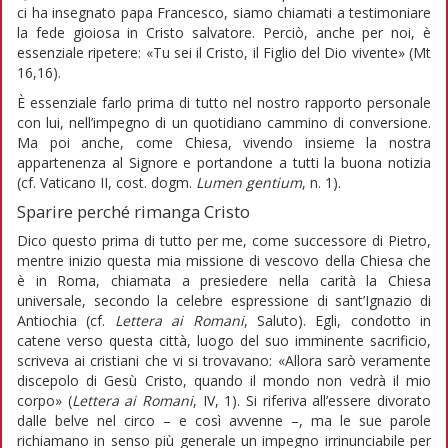
ci ha insegnato papa Francesco, siamo chiamati a testimoniare
la fede gioiosa in Cristo salvatore. Perciò, anche per noi, è
essenziale ripetere: «Tu sei il Cristo, il Figlio del Dio vivente» (Mt
16,16).
È essenziale farlo prima di tutto nel nostro rapporto personale
con lui, nell’impegno di un quotidiano cammino di conversione.
Ma poi anche, come Chiesa, vivendo insieme la nostra
appartenenza al Signore e portandone a tutti la buona notizia
(cf. Vaticano II, cost. dogm.
Lumen gentium
, n. 1).
Sparire perché rimanga Cristo
Dico questo prima di tutto per me, come successore di Pietro,
mentre inizio
questa mia missione di vescovo della Chiesa che
è in Roma, chiamata a presiedere nella carità la Chiesa
universale, secondo la celebre espressione di sant’Ignazio di
Antiochia (cf.
Lettera ai Romani
, Saluto). Egli, condotto in
catene verso questa città, luogo del suo imminente sacrificio,
scriveva ai cristiani che vi si trovavano: «Allora sarò veramente
discepolo di Gesù Cristo, quando il mondo non vedrà il mio
corpo» (
Lettera ai Romani
, IV, 1). Si riferiva all’essere divorato
dalle belve nel circo – e così avvenne –, ma le sue parole
richiamano in senso più generale un impegno irrinunciabile per