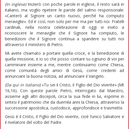
(In inglese)
Inizierò con poche parole in inglese, il resto sarà in
italiano, ma voglio ripetere le parole del salmo responsoriale:
«Canterò al Signore un canto nuovo, perché ha compiuto
meraviglie». Ed è così, non solo per me ma per tutti noi. Fratelli
cardinali, nella nostra celebrazione di oggi vi invito a
riconoscere le meraviglie che il Signore ha compiuto, le
benedizioni che il Signore continua a spandere su tutti noi
attraverso il ministero di Pietro.
Mi avete chiamato a portare quella croce, e la benedizione di
quella missione, e io so che posso contare su ognuno di voi per
camminare insieme a me, mentre continuiamo come Chiesa,
come comunità degli amici di Gesù, come credenti ad
annunciare la buona notizia, ad annunciare il Vangelo.
(Da qui in italiano)
«Tu sei il Cristo, il Figlio del Dio vivente» (Mt
16,16). Con queste parole Pietro, interrogato dal Maestro,
assieme agli altri discepoli, circa la sua fede in lui, esprime in
sintesi il patrimonio che da duemila anni la Chiesa, attraverso la
successione apostolica, custodisce, approfondisce e trasmette.
Gesù è il Cristo, il Figlio del Dio vivente, cioè l’unico Salvatore e
il rivelatore del volto del Padre.