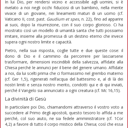
In lui Dio, per rendersi vicino e accessibile agli uomini, si è
rivelato a noi negli occhi fiduciosi di un bambino, nella mente
vivace di un giovane, nei lineamenti maturi di un uomo (cf.
Vaticano II, cost. past.
Gaudium et spes
, n. 22), fino ad apparire
ai suoi, dopo la risurrezione, con il suo corpo glorioso. Ci ha
mostrato così un modello di umanità santa che tutti possiamo
imitare, insieme alla promessa di un destino eterno che invece
supera ogni nostro limite e capacità.
Pietro, nella sua risposta, coglie tutte e due queste cose: il
dono di Dio e il cammino da percorrere per lasciarsene
trasformare, dimensioni inscindibili della salvezza, affidate alla
Chiesa perché le annunci per il bene del genere umano. Affidate
a noi, da lui scelti prima che ci formassimo nel grembo materno
(cf. Ger 1,5), rigenerati nell’acqua del battesimo e, al di là dei
nostri limiti e senza nostro merito, condotti qui e di qui inviati,
perché il Vangelo sia annunciato a ogni creatura (cf. Mc 16,15).
La divinità di Gesù
In particolare poi Dio, chiamandomi attraverso il vostro voto a
succedere al Primo degli apostoli, questo tesoro lo affida a me
perché, col suo aiuto, ne sia fedele amministratore (cf. 1Cor
4,2) a favore di tutto il corpo mistico della Chiesa; così che essa