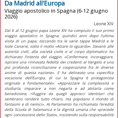
Da Madrid all'Europa
Viaggio apostolico in Spagna (6-12 giugno
2026)
Leone XIV
Dal 6 al 12 giugno papa Leone XIV ha compiuto il suo primo
viaggio apostolico in Spagna, quindici anni dopo l’ultima
visita di un papa, toccando tra le varie tappe Madrid e le
Isole Canarie, sotto il motto «Alzare lo sguardo». Davanti alle
autorità civili, alla società civile e al corpo diplomatico ha
dichiarato l’intento del viaggio:
«Confermare, incoraggiare,
ispirare una rinnovata fedeltà dei credenti al Vangelo e una
più profonda riconciliazione e cooperazione fra le diverse
anime di questa nazione».
E ha delineato una
«specifica
vocazione dell’Europa, di cui la Spagna è protagonista
originale e fondamentale»: «Apprezzare la complessità e
studiarla, imparare a non negarla e ad abitarla come
benedizione, rifuggire da quegli approcci identitari che
sembrano rendere tutto chiaro, ma popolano il mondo di
fantasmi e di nemici».
Al Parlamento ha richiamato l’eredità
della Scuola di Salamanca e la dignità umana che
«precede
ogni concessione dello Stato»
, insistendo sulla responsabilità