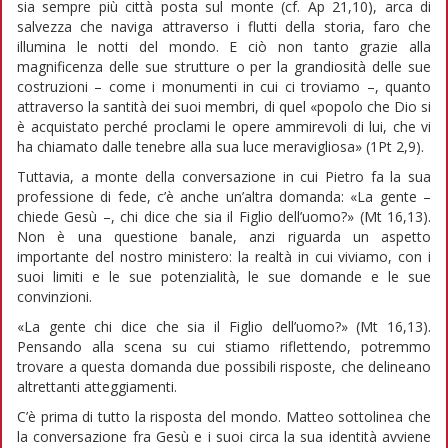
sia sempre più città posta sul monte (cf. Ap 21,10), arca di
salvezza che naviga attraverso i flutti della storia, faro che
illumina le notti del mondo. E ciò non tanto grazie alla
magnificenza delle sue strutture o per la grandiosità delle sue
costruzioni – come i monumenti in cui ci troviamo –, quanto
attraverso la santità dei suoi membri, di quel «popolo che Dio si
è acquistato perché proclami le opere ammirevoli di lui, che vi
ha chiamato dalle tenebre alla sua luce meravigliosa» (1Pt 2,9).
Tuttavia, a monte della conversazione in cui Pietro fa la sua
professione di fede, c’è anche un’altra domanda: «La gente –
chiede Gesù –, chi dice che sia il Figlio dell’uomo?» (Mt 16,13).
Non è una questione banale, anzi riguarda un aspetto
importante del nostro ministero: la realtà in cui viviamo, con i
suoi limiti e le sue potenzialità, le sue domande e le sue
convinzioni.
«La gente chi dice che sia il Figlio dell’uomo?» (Mt 16,13).
Pensando alla scena su cui stiamo riflettendo, potremmo
trovare a questa domanda due possibili risposte, che delineano
altrettanti atteggiamenti.
C’è prima di tutto la risposta del mondo. Matteo sottolinea che
la conversazione fra Gesù e i suoi circa la sua identità avviene