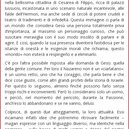
nella bellissima cittadina di Cesarea di Filippo, ricca di palazzi
lussuosi, incastonata in uno scenario naturale incantevole, alle
falde dell’Hermon, ma anche sede di circoli di potere crudeli e
teatro di tradimenti e di infedeltà. Questa immagine ci parla di
un mondo che considera Gesù una persona totalmente priva
d’importanza, al massimo un personaggio curioso, che può
suscitare meraviglia con il suo modo insolito di parlare e di
agire. E così, quando la sua presenza diventerà fastidiosa per le
istanze di onestà e le esigenze morali che richiama, questo
«mondo» non esiterà a respingerlo e a eliminarlo.
C’è poi l’altra possibile risposta alla domanda di Gesù: quella
della gente comune. Per loro il Nazareno non è un «ciarlatano»:
è un uomo retto, uno che ha coraggio, che parla bene e che
dice cose giuste, come altri grandi profeti della storia di Israele.
Per questo lo seguono, almeno finché possono farlo senza
troppi rischi e inconvenienti. Però lo considerano solo un uomo,
e perciò, nel momento del pericolo, durante la Passione,
anch’essi lo abbandonano e se ne vanno, delusi.
Colpisce, di questi due atteggiamenti, la loro attualità. Essi
incarnano infatti idee che potremmo ritrovare facilmente –
magari espresse con un linguaggio diverso, ma identiche nella