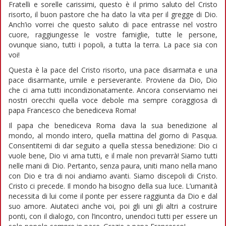
Fratelli e sorelle carissimi, questo è il primo saluto del Cristo
risorto, il buon pastore che ha dato la vita per il gregge di Dio.
Anch’io vorrei che questo saluto di pace entrasse nel vostro
cuore, raggiungesse le vostre famiglie, tutte le persone,
ovunque siano, tutti i popoli, a tutta la terra. La pace sia con
voi!
Questa è la pace del Cristo risorto, una pace disarmata e una
pace disarmante, umile e perseverante. Proviene da Dio, Dio
che ci ama tutti incondizionatamente. Ancora conserviamo nei
nostri orecchi quella voce debole ma sempre coraggiosa di
papa Francesco che benediceva Roma!
Il papa che benediceva Roma dava la sua benedizione al
mondo, al mondo intero, quella mattina del giorno di Pasqua.
Consentitemi di dar seguito a quella stessa benedizione: Dio ci
vuole bene, Dio vi ama tutti, e il male non prevarrà! Siamo tutti
nelle mani di Dio. Pertanto, senza paura, uniti mano nella mano
con Dio e tra di noi andiamo avanti. Siamo discepoli di Cristo.
Cristo ci precede. Il mondo ha bisogno della sua luce. L’umanità
necessita di lui come il ponte per essere raggiunta da Dio e dal
suo amore. Aiutateci anche voi, poi gli uni gli altri a costruire
ponti, con il dialogo, con l’incontro, unendoci tutti per essere un