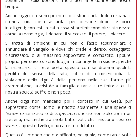
sostanza – sulla bocca di molti uomini e donne del nostro
tempo.
Anche oggi non sono pochi i contesti in cui la fede cristiana è
ritenuta una cosa assurda, per persone deboli e poco
intelligenti; contesti in cui a essa si preferiscono altre sicurezze,
come la tecnologia, il denaro, il successo, il potere, il piacere.
Si tratta di ambienti in cui non è facile testimoniare e
annunciare il Vangelo e dove chi crede è deriso, osteggiato,
disprezzato, o al massimo sopportato e compatito. Eppure,
proprio per questo, sono luoghi in cui urge la missione, perché
la mancanza di fede porta spesso con sé drammi quali la
perdita del senso della vita, l’oblio della misericordia, la
violazione della dignità della persona nelle sue forme più
drammatiche, la crisi della famiglia e tante altre ferite di cui la
nostra società soffre e non poco.
Anche oggi non mancano poi i contesti in cui Gesù, pur
apprezzato come uomo, è ridotto solamente a una specie di
leader
carismatico o di
superuomo
, e ciò non solo tra i non
credenti, ma anche tra molti battezzati, che finiscono così col
vivere, a questo livello, in un ateismo di fatto.
Questo è il mondo che ci è affidato, nel quale, come tante volte