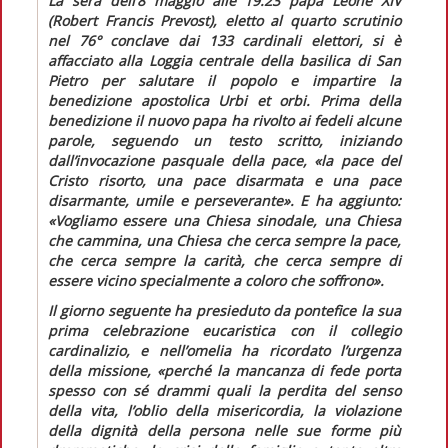
La sera dell’8 maggio alle 19.23 papa Leone XIV
(Robert Francis Prevost), eletto al quarto scrutinio
nel 76° conclave dai 133 cardinali elettori, si è
affacciato alla Loggia centrale della basilica di San
Pietro per salutare il popolo e impartire la
benedizione apostolica
Urbi et orbi
. Prima della
benedizione il nuovo papa ha rivolto ai fedeli alcune
parole, seguendo un testo scritto, iniziando
dall’invocazione pasquale della pace,
«la pace del
Cristo risorto, una pace disarmata e una pace
disarmante, umile e perseverante»
. E ha aggiunto:
«Vogliamo essere una Chiesa sinodale, una Chiesa
che cammina, una Chiesa che cerca sempre la pace,
che cerca sempre la carità, che cerca sempre di
essere vicino specialmente a coloro che soffrono»
.
Il giorno seguente ha presieduto da pontefice la sua
prima celebrazione eucaristica con il collegio
cardinalizio, e nell’omelia ha ricordato l’urgenza
della missione,
«perché la mancanza di fede porta
spesso con sé drammi quali la perdita del senso
della vita, l’oblio della misericordia, la violazione
della dignità della persona nelle sue forme più