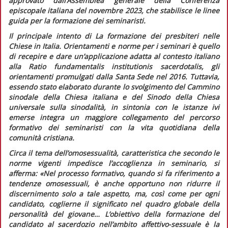
approvato dall’Assemblea generale della Conferenza
episcopale italiana del novembre 2023, che stabilisce le linee
guida per la formazione dei seminaristi.
Il principale intento di
La formazione dei presbiteri nelle
Chiese in Italia.
Orientamenti e norme per i seminari
è quello
di recepire e dare un’applicazione adatta al contesto italiano
alla
Ratio fundamentalis institutionis sacerdotalis,
gli
orientamenti promulgati dalla Santa Sede nel 2016. Tuttavia,
essendo stato elaborato durante lo svolgimento del Cammino
sinodale della Chiesa italiana e del Sinodo della Chiesa
universale sulla sinodalità, in sintonia con le istanze ivi
emerse integra un maggiore collegamento del percorso
formativo dei seminaristi con la vita quotidiana della
comunità cristiana.
Circa il tema dell’omosessualità, caratteristica che secondo le
norme vigenti impedisce l’accoglienza in seminario, si
afferma:
«Nel processo formativo, quando si fa riferimento a
tendenze omosessuali, è anche opportuno non ridurre il
discernimento solo a tale aspetto, ma, così come per ogni
candidato, coglierne il significato nel quadro globale della
personalità del giovane…
L’obiettivo della formazione del
candidato al sacerdozio nell’ambito affettivo-sessuale è la