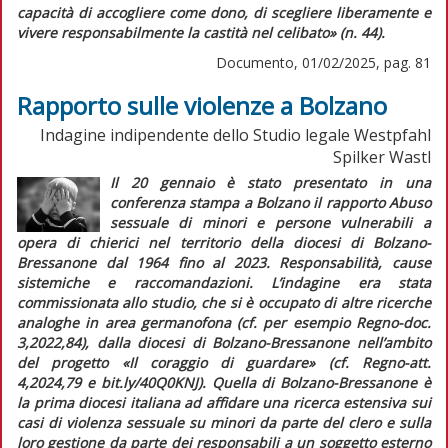
capacità di accogliere come dono, di scegliere liberamente e
vivere responsabilmente la castità nel celibato»
(n. 44).
Documento, 01/02/2025, pag. 81
Rapporto sulle violenze a Bolzano
Indagine indipendente dello Studio legale Westpfahl
Spilker Wastl
Il 20 gennaio è stato presentato in una
conferenza stampa a Bolzano il rapporto
Abuso
sessuale di minori e persone vulnerabili a
opera di chierici nel territorio della diocesi di Bolzano-
Bressanone dal 1964 fino al 2023. Responsabilità, cause
sistemiche e raccomandazioni.
L’indagine era stata
commissionata allo studio, che si è occupato di altre ricerche
analoghe in area germanofona (cf. per esempio
Regno-doc.
3,2022,84), dalla diocesi di Bolzano-Bressanone nell’ambito
del progetto «Il coraggio di guardare» (cf.
Regno-att.
4,2024,79 e bit.ly/40Q0KNJ). Quella di Bolzano-Bressanone è
la prima diocesi italiana ad affidare una ricerca estensiva sui
casi di violenza sessuale su minori da parte del clero e sulla
loro gestione da parte dei responsabili a un soggetto esterno