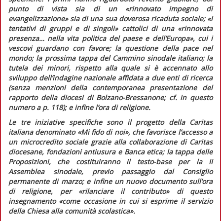
punto di vista sia di un
«rinnovato impegno di
evangelizzazione»
sia di una sua doverosa ricaduta sociale;
«i
tentativi di gruppi e di singoli»
cattolici di una
«rinnovata
presenza… nella vita politica del paese e dell’Europa»,
cui i
vescovi guardano con favore; la questione della pace nel
mondo; la prossima tappa del Cammino sinodale italiano; la
tutela dei minori, rispetto alla quale si è accennato allo
sviluppo dell’indagine nazionale affidata a due enti di ricerca
(senza menzioni della contemporanea presentazione del
rapporto della diocesi di Bolzano-Bressanone; cf. in
questo
numero
a p. 118); e infine l’ora di religione.
Le tre iniziative specifiche sono il progetto della Caritas
italiana denominato «Mi fido di noi», che favorisce l’accesso a
un microcredito sociale grazie alla collaborazione di Caritas
diocesane, fondazioni antiusura e Banca etica; la tappa delle
Proposizioni,
che costituiranno il testo-base per la II
Assemblea sinodale, previo passaggio dal Consiglio
permanente di marzo; e infine un nuovo documento sull’ora
di religione, per
«rilanciare il contributo»
di questo
insegnamento
«come occasione in cui si esprime il servizio
della Chiesa alla comunità scolastica»
.