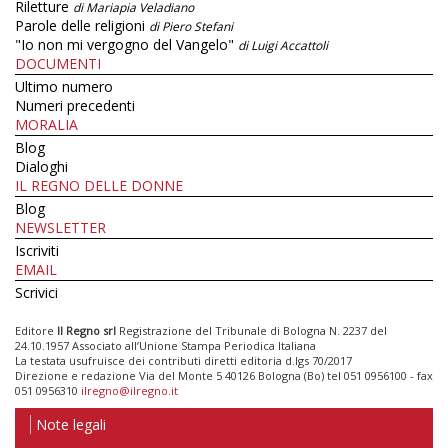
Riletture
di Mariapia Veladiano
Parole delle religioni
di Piero Stefani
"Io non mi vergogno del Vangelo"
di Luigi Accattoli
DOCUMENTI
Ultimo numero
Numeri precedenti
MORALIA
Blog
Dialoghi
IL REGNO DELLE DONNE
Blog
NEWSLETTER
Iscriviti
EMAIL
Scrivici
Editore
Il Regno srl
Registrazione del Tribunale di Bologna N. 2237 del
24.10.1957 Associato all’Unione Stampa Periodica Italiana
La testata usufruisce dei contributi diretti editoria d.lgs 70/2017
Direzione e redazione Via del Monte 5 40126 Bologna (Bo) tel 051 0956100 - fax
051 0956310
ilregno@ilregno.it
Note legali