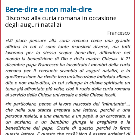
Bene-dire e non male-dire
Discorso alla curia romana in occasione
degli auguri natalizi
Francesco
«Mi piace pensare alla curia romana come una grande
officina in cui ci sono tante mansioni diverse, ma tutti
lavorano per lo stesso scopo: bene-dire, diffondere nel
mondo la benedizione di Dio e della madre Chiesa».
Il 21
dicembre papa Francesco ha incontrato i membri della curia
romana per il consueto scambio di auguri natalizi, e in
quell’occasione ha rivolto loro un’allocuzione intitolata «Bene-
dite e non male-dite», in cui sviluppa in chiave spirituale un
tema già affrontato più volte, cioè il ruolo della curia romana
al servizio della Chiesa universale e delle Chiese locali.
«In particolare, penso al lavoro nascosto del “minutante”…,
che nella sua stanza prepara una lettera, perché a una
persona malata, a una mamma, a un papà, a un carcerato, a
un anziano, a un bambino giunga la preghiera e la
benedizione del papa. Grazie di questo, perché io firmo
queste lettere. E questo che cos’è? Non è essere artigiani di