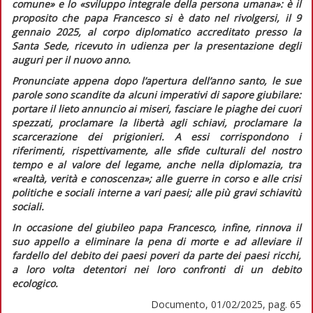
comune» e lo «sviluppo integrale della persona umana
»: è il
proposito che papa Francesco si è dato nel rivolgersi, il 9
gennaio 2025, al corpo diplomatico accreditato presso la
Santa Sede, ricevuto in udienza per la presentazione degli
auguri per il nuovo anno.
Pronunciate appena dopo l’apertura dell’anno santo, le sue
parole sono scandite da alcuni imperativi di sapore giubilare:
portare il lieto annuncio ai miseri, fasciare le piaghe dei cuori
spezzati, proclamare la libertà agli schiavi, proclamare la
scarcerazione dei prigionieri. A essi corrispondono i
riferimenti, rispettivamente, alle sfide culturali del nostro
tempo e al valore del legame, anche nella diplomazia, tra
«realtà, verità e conoscenza»
; alle guerre in corso e alle crisi
politiche e sociali interne a vari paesi; alle più gravi schiavitù
sociali.
In occasione del giubileo papa Francesco, infine, rinnova il
suo appello a eliminare la pena di morte e ad alleviare il
fardello del debito dei paesi poveri da parte dei paesi ricchi,
a loro volta detentori nei loro confronti di un debito
ecologico.
Documento, 01/02/2025, pag. 65