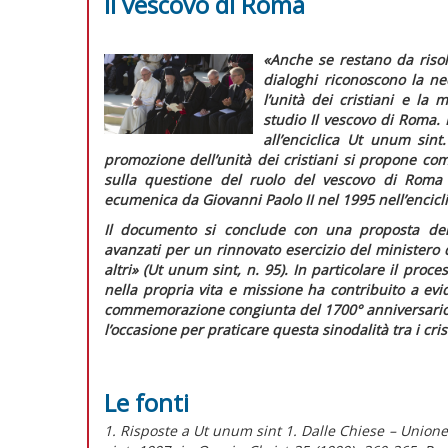
Il vescovo di Roma
«Anche se restano da risol
dialoghi riconoscono la n
l’unità dei cristiani e la 
studio
Il vescovo di Roma. 
all’enciclica
Ut unum sint. 
promozione dell’unità dei cristiani si propone c
sulla questione del ruolo del vescovo di Roma p
ecumenica da Giovanni Paolo II nel 1995 nell’encicl
Il documento si conclude con una proposta del D
avanzati per un rinnovato esercizio del ministero
altri»
(
Ut unum sint
, n. 95). In particolare il proce
nella propria vita e missione ha contribuito a e
commemorazione congiunta del 1700° anniversario 
l’occasione per praticare questa sinodalità tra i crist
Le fonti
1. Risposte a Ut unum sint 1. Dalle Chiese – Unione