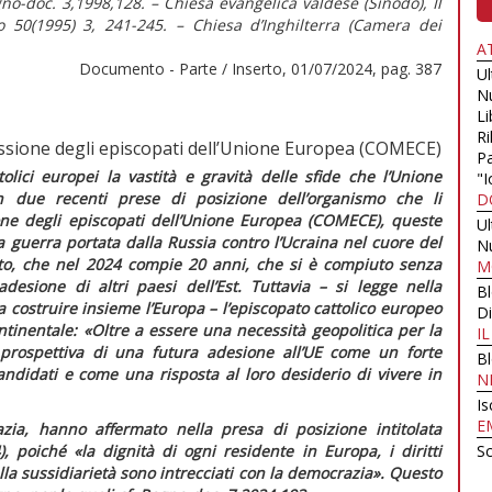
gno-doc. 3,1998,128. – Chiesa evangelica valdese (Sinodo), Il
 50(1995) 3, 241-245. – Chiesa d’Inghilterra (Camera dei
A
Documento - Parte / Inserto, 01/07/2024, pag. 387
U
N
Li
Ri
sione degli episcopati dell’Unione Europea (COMECE)
Pa
olici europei la vastità e gravità delle sfide che l’Unione
"I
 due recenti prese di posizione dell’organismo che li
D
ne degli episcopati dell’Unione Europea (COMECE), queste
U
la guerra portata dalla Russia contro l’Ucraina nel cuore del
N
to, che nel 2024 compie 20 anni, che si è compiuto senza
M
desione di altri paesi dell’Est. Tuttavia – si legge nella
B
 costruire insieme l’Europa
– l’episcopato cattolico europeo
Di
ntinentale: «
Oltre a essere una necessità geopolitica per la
I
a prospettiva di una futura adesione all’UE come un forte
B
andidati e come una risposta al loro desiderio di vivere in
N
Is
E
ia, hanno affermato nella presa di posizione intitolata
), poiché «
la dignità di ogni residente in Europa, i diritti
Sc
della sussidiarietà sono intrecciati con la democrazia».
Questo