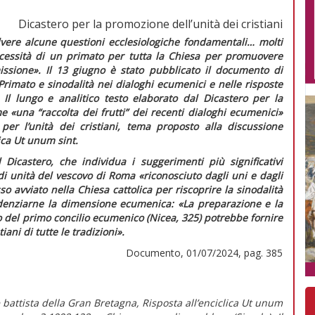
Dicastero per la promozione dell’unità dei cristiani
vere alcune questioni ecclesiologiche fondamentali… molti
ecessità di un primato per tutta la Chiesa per promuovere
missione»
. Il 13 giugno è stato pubblicato il documento di
Primato e sinodalità nei dialoghi ecumenici e nelle risposte
Il lungo e analitico testo elaborato dal Dicastero per la
ome
«una “raccolta dei frutti” dei recenti dialoghi ecumenici»
er l’unità dei cristiani, tema proposto alla discussione
ica
Ut unum sint.
icastero, che individua i suggerimenti più significativi
 di unità del vescovo di Roma
«riconosciuto dagli uni e dagli
sso avviato nella Chiesa cattolica per riscoprire la sinodalità
videnziarne la dimensione ecumenica:
«La preparazione e la
del primo concilio ecumenico (Nicea, 325) potrebbe fornire
iani di tutte le tradizioni».
Documento, 01/07/2024, pag. 385
 battista della Gran Bretagna, Risposta all’enciclica Ut unum