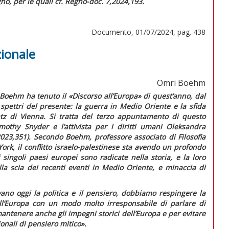
no, per le quali cf.
Regno-doc.
7,2024,193.
Documento, 01/07/2024, pag. 438
zionale
Omri Boehm
i Boehm ha tenuto il «Discorso all’Europa» di quest’anno, dal
 spettri del presente: la guerra in Medio Oriente e la sfida
atz di Vienna. Si tratta del terzo appuntamento di questo
mothy Snyder e l’attivista per i diritti umani Oleksandra
023,351). Secondo Boehm, professore associato di Filosofia
rk, il conflitto israelo-palestinese sta avendo un profondo
 singoli paesi europei sono radicate nella storia, e la loro
la scia dei recenti eventi in Medio Oriente, e minaccia di
ovano oggi la politica e il pensiero, dobbiamo respingere la
ell’Europa con un modo molto irresponsabile di parlare di
antenere anche gli impegni storici dell’Europa e per evitare
onali di pensiero mitico».