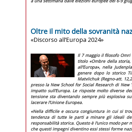
a una settimana dalle elezioni europee del 6-9 giug
Oltre il mito della sovranità na
«Discorso all’Europa 2024»
Il 7 maggio il filosofo Omr
titolo «Ombre della storia,
all’Europa», nella Judenpl
genere dopo lo storico Ti
Matviichuk (
Regno-att.
12,2
presso la New School for Social Research di New Yo
impatto sull’Europa. Le risposte molto diverse dei
tensione sta diventando sempre più esplosiva sul
lacerare l’Unione Europea.
«Nella difficile e oscura congiuntura in cui si tr
tendenza di tutte le parti a minare gli ideali d
responsabilità storica. Questo è l’unico modo per m
che questi impegni diventino essi stessi forme nazi