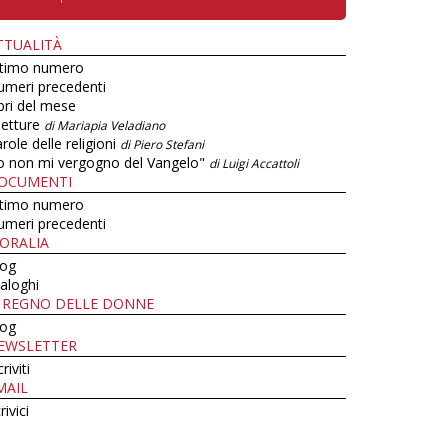
TTUALITÀ
ltimo numero
umeri precedenti
bri del mese
letture
di Mariapia Veladiano
role delle religioni
di Piero Stefani
o non mi vergogno del Vangelo"
di Luigi Accattoli
OCUMENTI
ltimo numero
umeri precedenti
ORALIA
log
aloghi
L REGNO DELLE DONNE
log
EWSLETTER
criviti
MAIL
rivici