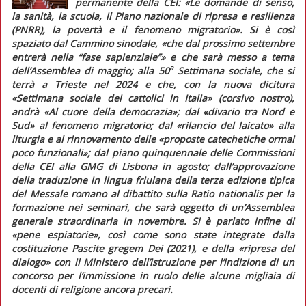
permanente della CEI:
«Le domande di senso,
la sanità, la scuola, il Piano nazionale di ripresa e resilienza
(PNRR), la povertà e il fenomeno migratorio»
. Si è così
spaziato dal Cammino sinodale,
«che dal prossimo settembre
entrerà nella “fase sapienziale”»
e che sarà messo a tema
a
dell’Assemblea di maggio; alla 50
Settimana sociale, che si
terrà a Trieste nel 2024 e che, con la nuova dicitura
«Settimana sociale dei cattolici
in Italia
» (corsivo nostro),
andrà «Al cuore della democrazia»; dal
«divario tra Nord e
Sud»
al fenomeno migratorio; dal
«rilancio del laicato»
alla
liturgia e al rinnovamento delle
«proposte catechetiche ormai
poco funzionali»
; dal piano quinquennale delle Commissioni
della CEI alla GMG di Lisbona in agosto; dall’approvazione
della traduzione in lingua friulana della terza edizione tipica
del
Messale romano
al dibattito sulla
Ratio nationalis
per la
formazione nei seminari, che sarà oggetto di un’Assemblea
generale straordinaria in novembre. Si è parlato infine di
«pene espiatorie»
, così come sono state integrate dalla
costituzione
Pascite gregem Dei
(2021), e della
«ripresa del
dialogo»
con il Ministero dell’istruzione per l’indizione di un
concorso per l’immissione in ruolo delle alcune migliaia di
docenti di religione ancora precari.