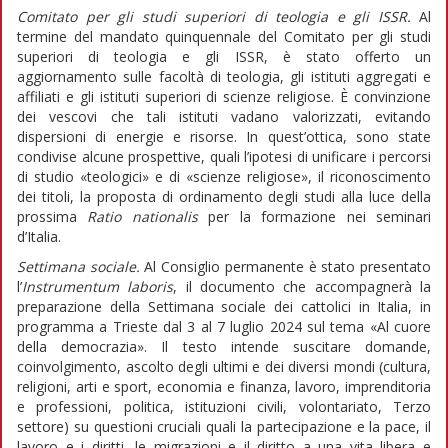
Comitato per gli studi superiori di teologia e gli ISSR.
Al
termine del mandato quinquennale del Comitato per gli studi
superiori di teologia e gli ISSR, è stato offerto un
aggiornamento sulle facoltà di teologia, gli istituti aggregati e
affiliati e gli istituti superiori di scienze religiose. È convinzione
dei vescovi che tali istituti vadano valorizzati, evitando
dispersioni di energie e risorse. In quest’ottica, sono state
condivise alcune prospettive, quali l’ipotesi di unificare i percorsi
di studio «teologici» e di «scienze religiose», il riconoscimento
dei titoli, la proposta di ordinamento degli studi alla luce della
prossima
Ratio nationalis
per la formazione nei seminari
d’Italia.
Settimana sociale.
Al Consiglio permanente è stato presentato
l’
Instrumentum laboris
, il documento che accompagnerà la
preparazione della Settimana sociale dei cattolici in Italia, in
programma a Trieste dal 3 al 7 luglio 2024 sul tema «Al cuore
della democrazia». Il testo intende suscitare domande,
coinvolgimento, ascolto degli ultimi e dei diversi mondi (cultura,
religioni, arti e sport, economia e finanza, lavoro, imprenditoria
e professioni, politica, istituzioni civili, volontariato, Terzo
settore) su questioni cruciali quali la partecipazione e la pace, il
lavoro e i diritti, le migrazioni e il diritto a una vita libera e