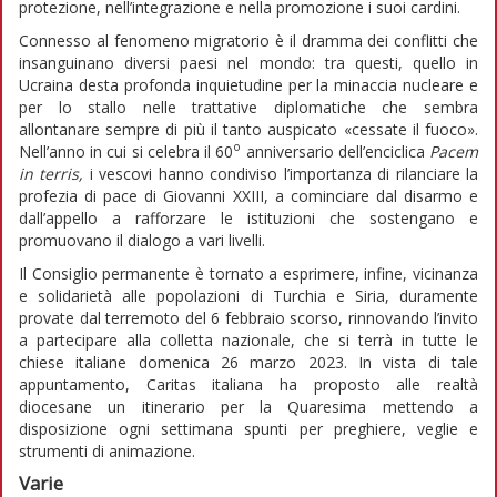
protezione, nell’integrazione e nella promozione i suoi cardini.
Connesso al fenomeno migratorio è il dramma dei conflitti che
insanguinano diversi paesi nel mondo: tra questi, quello in
Ucraina desta profonda inquietudine per la minaccia nucleare e
per lo stallo nelle trattative diplomatiche che sembra
allontanare sempre di più il tanto auspicato «cessate il fuoco».
o
Nell’anno in cui si celebra il 60
anniversario dell’enciclica
Pacem
in terris,
i vescovi hanno condiviso l’importanza di rilanciare la
profezia di pace di Giovanni XXIII, a cominciare dal disarmo e
dall’appello a rafforzare le istituzioni che sostengano e
promuovano il dialogo a vari livelli.
Il Consiglio permanente è tornato a esprimere, infine, vicinanza
e solidarietà alle popolazioni di Turchia e Siria, duramente
provate dal terremoto del 6 febbraio scorso, rinnovando l’invito
a partecipare alla colletta nazionale, che si terrà in tutte le
chiese italiane domenica 26 marzo 2023. In vista di tale
appuntamento, Caritas italiana ha proposto alle realtà
diocesane un itinerario per la Quaresima mettendo a
disposizione ogni settimana spunti per preghiere, veglie e
strumenti di animazione.
Varie