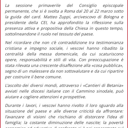
La sessione primaverile del Consiglio episcopale
permanente, che si è svolta a Roma dal 20 al 22 marzo sotto
la guida del card. Matteo Zuppi, arcivescovo di Bologna e
presidente della CEI, ha approfondito la riflessione sulla
presenza attiva e propositiva della Chiesa in questo tempo,
sottolineandone il ruolo nel tessuto del paese.
Nel ricordare che non c’è contraddizione tra testimonianza
cristiana e impegno sociale, i vescovi hanno ribadito la
centralità della messa domenicale, da cui scaturiscono
opere, responsabilità e stili di vita. Con preoccupazione è
stata rilevata una crescente disaffezione alla «cosa pubblica»,
segno di un malessere da non sottovalutare e da cui ripartire
per costruire il bene comune.
L’ascolto dei diversi mondi, attraverso i «Cantieri di Betania»
avviati nelle diocesi italiane con il Cammino sinodale, può
aiutare a cogliere attenzioni e prospettive.
Durante i lavori, i vescovi hanno rivolto il loro sguardo alla
situazione del paese e alle diverse criticità da affrontare:
l’avanzare di visioni che rischiano di distorcere l’idea di
famiglia; la costante diminuzione delle nascite; la povertà