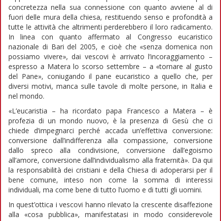
concretezza nella sua connessione con quanto avviene al di
fuori delle mura della chiesa, restituendo senso e profondità a
tutte le attività che altrimenti perderebbero il loro radicamento.
In linea con quanto affermato al Congresso eucaristico
nazionale di Bari del 2005, e cioè che «senza domenica non
possiamo vivere», dai vescovi è arrivato l’incoraggiamento –
espresso a Matera lo scorso settembre – a «tornare al gusto
del Pane», coniugando il pane eucaristico a quello che, per
diversi motivi, manca sulle tavole di molte persone, in Italia e
nel mondo.
«L’eucaristia – ha ricordato papa Francesco a Matera – è
profezia di un mondo nuovo, è la presenza di Gesù che ci
chiede d’impegnarci perché accada un’effettiva conversione:
conversione dall’indifferenza alla compassione, conversione
dallo spreco alla condivisione, conversione dall’egoismo
all’amore, conversione dall’individualismo alla fraternità». Da qui
la responsabilità dei cristiani e della Chiesa di adoperarsi per il
bene comune, inteso non come la somma di interessi
individuali, ma come bene di tutto l’uomo e di tutti gli uomini.
In quest’ottica i vescovi hanno rilevato la crescente disaffezione
alla «cosa pubblica», manifestatasi in modo considerevole