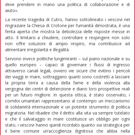
deve prendere in mano una politica di collaborazione e di
aiuto».
La recente tragedia di Cutro, hanno sottolineato i vescovi nel
ringraziare la Chiesa di Crotone per l’umanità dimostrata, è una
ferita aperta che mostra la debolezza delle risposte messe in
atto. Il limitarsi a chiudere, controllare e respingere non solo
non offre soluzioni di ampio respiro, ma contribuisce ad
alimentare irregolarità e illegalità.
Servono invece politiche lungimiranti – sul piano nazionale e su
quello europeo – capaci di governare i flussi di ingresso
attraverso canali legali, ovvero vie sicure che evitino i pericoli
dei viaggi in mare, sottraggano quanti sono costretti a lasciare
la propria terra a causa della fame e della violenza alla
vergogna dei centri di detenzione e diano loro prospettive reali
per un futuro migliore. In questa ottica, è stato osservato, i
corridoi umanitari rappresentano al contempo un meccanismo
di solidarietà internazionale e un potente strumento di politica
migratoria. Nel ribadire che il diritto alla vita va sempre tutelato
e che il salvataggio in mare costituisce un obbligo per ogni
stato, i vescovi hanno quindi ricordato quanto sia strategica per
il bene comune un’accoglienza dignitosa che abbia nella