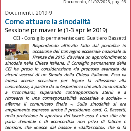
Documento, 01/02/2023, pag. 93
Documenti, 2019-9
Come attuare la sinodalità
Sessione primaverile (1-3 aprile 2019)
CEI - Consiglio permanente; card. Gualtiero Bassetti
Rispondendo all’invito fatto dal pontefice in
occasione del Convegno ecclesiale nazionale di
Firenze del 2015, d’avviare un approfondimento
sinodale nella Chiesa italiana, il Consiglio permanente della
CEI ha preso in considerazione
«la proposta avanzata da
alcuni vescovi di un Sinodo della Chiesa italiana»
. Essa va
intesa
«come occasione per legare la riflessione alla
concretezza, a partire da un’esperienza che aiuti innanzitutto
a riconciliarsi, superando contrapposizioni sterili e a
ritrovarsi in una corresponsabilità ecclesiale e sociale»
–
afferma il comunicato finale –. Sulla sinodalità si era
ampiamente espresso anche il presidente, card. G. Bassetti,
nella prolusione in apertura dei lavori: essa è uno stile che
parla d’
«unità»
e di
«concordia»
non priva di fatiche e
tensioni; che
«nasce dal basso»
e
«dall’ascolto»
; che si fa