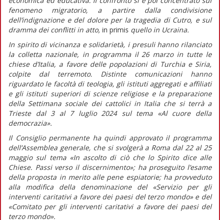
economica ed educativa. Il confronto si è poi concentrato sul
fenomeno migratorio, a partire dalla condivisione
dell’indignazione e del dolore per la tragedia di Cutro, e sul
dramma dei conflitti in atto,
in primis
quello in Ucraina.
In spirito di vicinanza e solidarietà, i presuli hanno rilanciato
la colletta nazionale, in programma il 26 marzo in tutte le
chiese d’Italia, a favore delle popolazioni di Turchia e Siria,
colpite dal terremoto. Distinte comunicazioni hanno
riguardato le facoltà di teologia, gli istituti aggregati e affiliati
e gli istituti superiori di scienze religiose e la preparazione
della Settimana sociale dei cattolici in Italia che si terrà a
Trieste dal 3 al 7 luglio 2024 sul tema «Al cuore della
democrazia».
Il Consiglio permanente ha quindi approvato il programma
dell’Assemblea generale, che si svolgerà a Roma dal 22 al 25
maggio sul tema «In ascolto di ciò che lo Spirito dice alle
Chiese. Passi verso il discernimento»; ha proseguito l’esame
della proposta in merito alle pene espiatorie; ha provveduto
alla modifica della denominazione del «Servizio per gli
interventi caritativi a favore dei paesi del terzo mondo» e del
«Comitato per gli interventi caritativi a favore dei paesi del
terzo mondo».