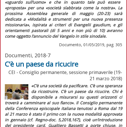
«sguardo sull’uomo»
e che in quanto tale può essere
«proposta»
per una
«società slabbrata come la nostra»
. La
prossima Assemblea generale di maggio (20-23) sarà
dedicata a «Modalità e strumenti per una nuova presenza
missionaria», ispirata ai criteri di
Evangelii gaudium,
e gli
orientamenti pastorali (di 5 anni e non più di 10) avranno
come oggetto l’annuncio del Vangelo in stile sinodale.
Documento, 01/05/2019, pag. 305
Documenti, 2018-7
C’è un paese da ricucire
CEI - Consiglio permanente, sessione primaverile (19-
21 marzo 2018)
«C’è una società da pacificare. C’è una speranza
da ricostruire. C’è un paese da ricucire. Chi è
disponibile a misurarsi su questi orizzonti ci
troverà a camminare al suo fianco».
Il Consiglio permanente
della Conferenza episcopale italiana tenutosi a Roma dal 19
al 21 marzo è stato il primo con la nuova modalità approvata
in gennaio (cf.
Regno-doc.
5,2018,167), cioè un’introduzione
del presidente card. Gualtiero Bassetti a porte chiuse, in