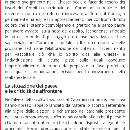
in pieno svolgimento nelle Chiese locali, e facendo tesoro dei
lavori del Comitato nazionale del Cammino sinodale e del
recente incontro dei referenti diocesani a Roma, il Consiglio
permanente ha espresso apprezzamento nei confronti di tutti
coloro che si stanno coinvolgendo e gratitudine al santo padre
per avere avviato, sulla nota dell’ascolto, l’esperienza sinodale
in tutto il mondo. Il passaggio dalla fase narrativa alla fase
sapienziale, nel Cammino sinodale in Italia, comporterà nelle
prossime settimane l’elaborazione dei criteri di discernimento
per «ascoltare ciò che lo Spirito dice alle Chiese» e
l’individuazione di alcune piste sulle quali condurre
l’approfondimento, in modo da preparare la fase profetica,
nella quale si prenderanno decisioni per il rinnovamento della
realtà ecclesiale.
La situazione del paese
e le criticità da affrontare
Nell’alveo dell’ascolto favorito dal Cammino sinodale, i vescovi
hanno ripreso l’appello lanciato da Matera lo scorso settembre
alla vigilia delle elezioni e richiamato dal cardinale presidente
nella sua
Introduzione
, soffermandosi sulle sfide che il paese è
chiamato ad affrontare e che chiedono risposte adeguate e
articolate. Forte preoccupazione è stata espressa per il