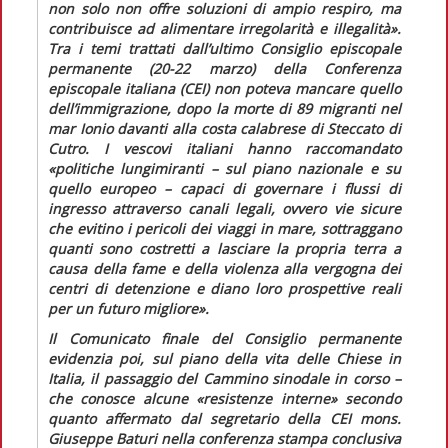
non solo non offre soluzioni di ampio respiro, ma
contribuisce ad alimentare irregolarità e illegalità».
Tra i temi trattati dall’ultimo Consiglio episcopale
permanente (20-22 marzo) della Conferenza
episcopale italiana (CEI) non poteva mancare quello
dell’immigrazione, dopo la morte di 89 migranti nel
mar Ionio davanti alla costa calabrese di Steccato di
Cutro. I vescovi italiani hanno raccomandato
«politiche lungimiranti – sul piano nazionale e su
quello europeo – capaci di governare i flussi di
ingresso attraverso canali legali, ovvero vie sicure
che evitino i pericoli dei viaggi in mare, sottraggano
quanti sono costretti a lasciare la propria terra a
causa della fame e della violenza alla vergogna dei
centri di detenzione e diano loro prospettive reali
per un futuro migliore»
.
Il
Comunicato finale
del Consiglio permanente
evidenzia poi, sul piano della vita delle Chiese in
Italia, il passaggio del Cammino sinodale in corso –
che conosce alcune
«resistenze interne»
secondo
quanto affermato dal segretario della CEI mons.
Giuseppe Baturi nella conferenza stampa conclusiva