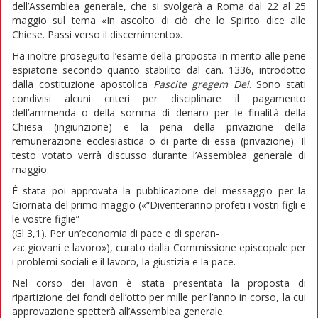
dell’Assemblea generale, che si svolgerà a Roma dal 22 al 25
maggio sul tema «In ascolto di ciò che lo Spirito dice alle
Chiese. Passi verso il discernimento».
Ha inoltre proseguito l’esame della proposta in merito alle pene
espiatorie secondo quanto stabilito dal can. 1336, introdotto
dalla costituzione apostolica
Pascite gregem Dei
. Sono stati
condivisi alcuni criteri per disciplinare il pagamento
dell’ammenda o della somma di denaro per le finalità della
Chiesa (ingiunzione) e la pena della privazione della
remunerazione ecclesiastica o di parte di essa (privazione). Il
testo votato verrà discusso durante l’Assemblea generale di
maggio.
È stata poi approvata la pubblicazione del messaggio per la
Giornata del primo maggio («“Diventeranno profeti i vostri figli e
le vostre figlie”
(Gl 3,1). Per un’economia di pace e di speran-
za: giovani e lavoro»), curato dalla Commissione episcopale per
i problemi sociali e il lavoro, la giustizia e la pace.
Nel corso dei lavori è stata presentata la proposta di
ripartizione dei fondi dell’otto per mille per l’anno in corso, la cui
approvazione spetterà all’Assemblea generale.