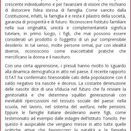
crescente individualismo e per l’avanzare di visioni che rischiano
di distorcere l’idea stessa di famiglia. Come sancito dalla
Costituzione, infatti, la famiglia è e resta il pilastro della società,
garanzia di prosperità e di futuro. Riconoscere l’istituto familiare
nella sua originalità, unicità e complementarietà significa
tutelare, in primo luogo, i figli, che mai possono essere
considerati un prodotto o l’oggetto di un pur comprensibile
desiderio. In tal senso, molte persone ormai, pur con idealità
diverse, riconoscono come inaccettabili pratiche che
mercificano la donna e il nascituro.
Con una certa apprensione, i presuli hanno rivolto lo sguardo
alla dinamica demografica in atto nel paese. Il recente rapporto
ISTAT ha confermato l’inesorabile calo della popolazione con il
saldo negativo tra nascite e decessi. La costante diminuzione
delle nascite dice di una sfiducia nel futuro che fa rinviare la
genitorialità e che determina squilibri generazionali con
inevitabili ripercussioni nel tessuto sociale del paese: nella
scuola, nel lavoro, nel sistema del
welfare
, nelle pensioni.
Eppure le famiglie italiane desiderano avere figli, come
testimoniato ad esempio dalle indagini dell’Istituto Toniolo. Per
questo è auspicabile che vengano messe in atto tutte quelle
politiche attive che favoriscono la natalità e la famiglia