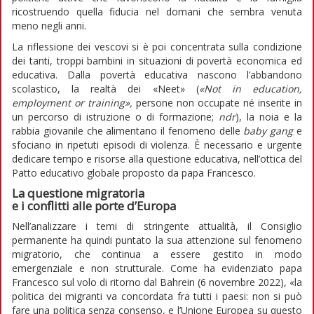
ricostruendo quella fiducia nel domani che sembra venuta
meno negli anni.
La riflessione dei vescovi si è poi concentrata sulla condizione
dei tanti, troppi bambini in situazioni di povertà economica ed
educativa. Dalla povertà educativa nascono l’abbandono
scolastico, la realtà dei «Neet» (
«Not in education,
employment or training»,
persone non occupate né inserite in
un percorso di istruzione o di formazione;
ndr
), la noia e la
rabbia giovanile che alimentano il fenomeno delle
baby gang
e
sfociano in ripetuti episodi di violenza. È necessario e urgente
dedicare tempo e risorse alla questione educativa, nell’ottica del
Patto educativo globale proposto da papa Francesco.
La questione migratoria
e i conflitti alle porte d’Europa
Nell’analizzare i temi di stringente attualità, il Consiglio
permanente ha quindi puntato la sua attenzione sul fenomeno
migratorio, che continua a essere gestito in modo
emergenziale e non strutturale. Come ha evidenziato papa
Francesco sul volo di ritorno dal Bahrein (6 novembre 2022), «la
politica dei migranti va concordata fra tutti i paesi: non si può
fare una politica senza consenso, e l’Unione Europea su questo