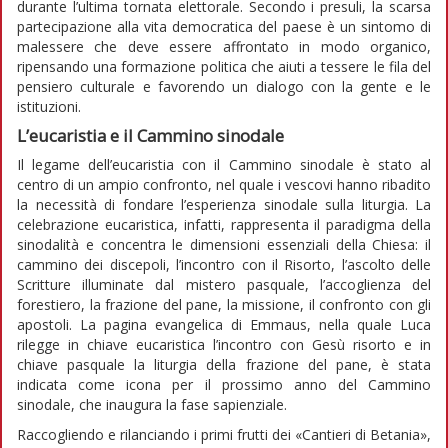
durante l’ultima tornata elettorale. Secondo i presuli, la scarsa
partecipazione alla vita democratica del paese è un sintomo di
malessere che deve essere affrontato in modo organico,
ripensando una formazione politica che aiuti a tessere le fila del
pensiero culturale e favorendo un dialogo con la gente e le
istituzioni.
L’eucaristia e il Cammino sinodale
Il legame dell’eucaristia con il Cammino sinodale è stato al
centro di un ampio confronto, nel quale i vescovi hanno ribadito
la necessità di fondare l’esperienza sinodale sulla liturgia. La
celebrazione eucaristica, infatti, rappresenta il paradigma della
sinodalità e concentra le dimensioni essenziali della Chiesa: il
cammino dei discepoli, l’incontro con il Risorto, l’ascolto delle
Scritture illuminate dal mistero pasquale, l’accoglienza del
forestiero, la frazione del pane, la missione, il confronto con gli
apostoli. La pagina evangelica di Emmaus, nella quale Luca
rilegge in chiave eucaristica l’incontro con Gesù risorto e in
chiave pasquale la liturgia della frazione del pane, è stata
indicata come icona per il prossimo anno del Cammino
sinodale, che inaugura la fase sapienziale.
Raccogliendo e rilanciando i primi frutti dei «Cantieri di Betania»,