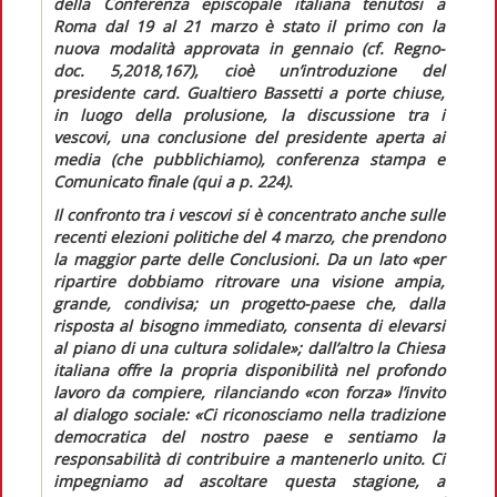
della Conferenza episcopale italiana tenutosi a
Roma dal 19 al 21 marzo è stato il primo con la
nuova modalità approvata in gennaio (cf.
Regno-
doc.
5,2018,167), cioè un’introduzione del
presidente card. Gualtiero Bassetti a porte chiuse,
in luogo della prolusione, la discussione tra i
vescovi, una conclusione del presidente aperta ai
media (che pubblichiamo), conferenza stampa e
Comunicato finale (
qui
a p. 224).
Il confronto tra i vescovi si è concentrato anche sulle
recenti elezioni politiche del 4 marzo, che prendono
la maggior parte delle
Conclusioni
. Da un lato
«per
ripartire dobbiamo ritrovare una visione ampia,
grande, condivisa; un progetto-paese che, dalla
risposta al bisogno immediato, consenta di elevarsi
al piano di una cultura solidale»;
dall’altro la Chiesa
italiana offre la propria disponibilità nel profondo
lavoro da compiere, rilanciando
«con forza»
l’invito
al dialogo sociale:
«Ci riconosciamo nella tradizione
democratica del nostro paese e sentiamo la
responsabilità di contribuire a mantenerlo unito. Ci
impegniamo ad ascoltare questa stagione, a