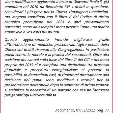
viene modificato e aggiornato il testo di Giovanni Paolo II, già
emendato nel 2010 da Benedetto XVI. I delitti in questione,
considerati i più gravi per la Chiesa, rimangono i medesimi,
ma vengono coordinati con il libro VI del
Codice di diritto
canonico
promulgato nel 2021 e altri provvedimenti
normativi, come ad esempio i motu proprio
Come una madre
amorevole
e
Vos estis lux mundi
.
Questo aggiornamento intende migliorare, grazie
all’introduzione di modifiche procedurali, l’agire penale della
Chiesa sui delitti riservati alla Congregazione, in particolare
quelli contro la morale e la pratica dei sacramenti. Oltre alla
revisione dei canoni sulla base del libro VI del
CIC
e dei motu
proprio del 2019 si è compiuta una distinzione tra processo
giudiziale e procedura extragiudiziale; si prevede la
possibilità, in determinati casi, di rimettersi direttamente alla
decisione del papa; sono modificati i termini per la
presentazione dell’appello dopo la sentenza di prima istanza;
si stabilisce la necessità di un patrono che assista l’accusato
per garantirgli ulteriore difesa.
Documento, 01/02/2022, pag. 73