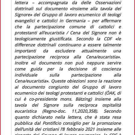
lettera – accompagnata da delle
Osservazioni
dottrinali sul documento «Insieme alla tavola del
Signore» del Gruppo di lavoro ecumenico di teologi
evangelici e cattolici in Germania –
per affermare
che la partecipazione comune di cattolici e
protestanti all’eucaristia / Cena del Signore non è
teologicamente giustificata. Secondo la CDF
«le
differenze dottrinali continuano a essere talmente
importanti da escludere attualmente una
partecipazione reciproca alla Cena/eucaristia»
.
Inoltre
«il documento non può neppure servire
come guida per la decisione di coscienza
individuale sulla partecipazione alla
Cena/eucaristia»
. Queste obiezioni sono la reazione
al documento congiunto del Gruppo di lavoro
ecumenico dei teologi protestanti e cattolici (ÖAK, di
cui è co-presidente mons. Bätzing)
Insieme alla
tavola del Signore
sulla reciproca ospitalità
eucaristica (
Regno-doc.
11,2020,358). Secondo
quanto dichiarato nella lettera, che è stata resa
pubblica dal Pontificio consiglio per la promozione
dell’unità dei cristiani l’8 febbraio 2021 insieme alle