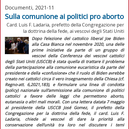
Documenti, 2021-11
Sulla comunione ai politici pro aborto
Card. Luis F. Ladaria, prefetto della Congregazione per
la dottrina della fede, ai vescovi degli Stati Uniti
Dopo l’elezione del cattolico
liberal
Joe Biden
alla Casa Bianca nel novembre 2020, una delle
prime iniziative da parte di un gruppo di
vescovi della Conferenza dei vescovi cattolici
degli Stati Uniti (USCCB) è stata quella di trattare il problema
della partecipazione alla comunione eucaristica da parte del
presidente e della «confusione» che il ruolo di Biden avrebbe
creato nei cattolici circa il vero insegnamento della Chiesa (cf.
Regno-att.
6,2021,183), e formulare una linea di condotta
(
policy
) nazionale sull’ammissione alla comunione di politici
cattolici a favore delle leggi che permettono aborto,
eutanasia o altri mali morali. Con una lettera datata 7 maggio
al presidente della USCCB José Gomez, il prefetto della
Congregazione per la dottrina della fede, il card. Luis F.
Ladaria, chiede ai vescovi di dare la priorità alla
conservazione dell’unità tra loro nel discutere i temi