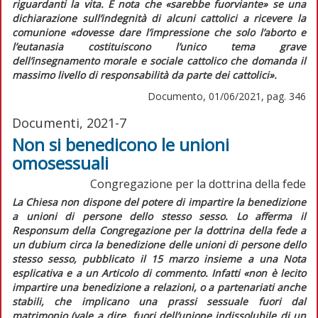
riguardanti la vita. E nota che
«sarebbe fuorviante»
se una
dichiarazione sull’indegnità di alcuni cattolici a ricevere la
comunione
«dovesse dare l’impressione che solo l’aborto e
l’eutanasia costituiscono l’unico tema grave
dell’insegnamento morale e sociale cattolico che domanda il
massimo livello di responsabilità da parte dei cattolici»
.
Documento, 01/06/2021, pag. 346
Documenti, 2021-7
Non si benedicono le unioni
omosessuali
Congregazione per la dottrina della fede
La Chiesa non dispone del potere di impartire la benedizione
a unioni di persone dello stesso sesso. Lo afferma il
Responsum
della Congregazione per la dottrina della fede
a
un dubium circa la benedizione delle unioni di persone dello
stesso sesso
, pubblicato il 15 marzo insieme a una
Nota
esplicativa
e a un
Articolo di commento.
Infatti
«non è lecito
impartire una benedizione a relazioni, o a partenariati anche
stabili, che implicano una prassi sessuale fuori dal
matrimonio (vale a dire, fuori dell’unione indissolubile di un