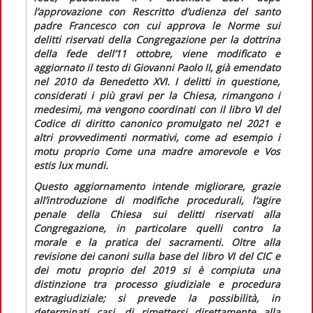
l’approvazione con
Rescritto d’udienza
del santo
padre Francesco con cui approva le Norme sui
delitti riservati della Congregazione per la dottrina
della fede
dell’11 ottobre, viene modificato e
aggiornato il testo di Giovanni Paolo II, già emendato
nel 2010 da Benedetto XVI. I delitti in questione,
considerati i più gravi per la Chiesa, rimangono i
medesimi, ma vengono coordinati con il libro VI del
Codice di diritto canonico
promulgato nel 2021 e
altri provvedimenti normativi, come ad esempio i
motu proprio
Come una madre amorevole
e
Vos
estis lux mundi
.
Questo aggiornamento intende migliorare, grazie
all’introduzione di modifiche procedurali, l’agire
penale della Chiesa sui delitti riservati alla
Congregazione, in particolare quelli contro la
morale e la pratica dei sacramenti. Oltre alla
revisione dei canoni sulla base del libro VI del
CIC
e
dei motu proprio del 2019 si è compiuta una
distinzione tra processo giudiziale e procedura
extragiudiziale; si prevede la possibilità, in
determinati casi, di rimettersi direttamente alla