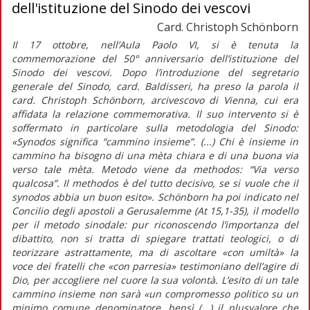
dell'istituzione del Sinodo dei vescovi
Card. Christoph Schönborn
Il 17 ottobre, nell’Aula Paolo VI, si è tenuta la
commemorazione del 50° anniversario dell’istituzione del
Sinodo dei vescovi. Dopo l’introduzione del segretario
generale del Sinodo, card. Baldisseri, ha preso la parola il
card. Christoph Schönborn, arcivescovo di Vienna, cui era
affidata la relazione commemorativa. Il suo intervento si è
soffermato in particolare sulla metodologia del Sinodo:
«Synodos significa “cammino insieme”. (...) Chi è insieme in
cammino ha bisogno di una mèta chiara e di una buona via
verso tale mèta. Metodo viene da methodos: “Via verso
qualcosa”. Il methodos è del tutto decisivo, se si vuole che il
synodos abbia un buon esito». Schönborn ha poi indicato nel
Concilio degli apostoli a Gerusalemme (At 15,1-35), il modello
per il metodo sinodale: pur riconoscendo l’importanza del
dibattito, non si tratta di spiegare trattati teologici, o di
teorizzare astrattamente, ma di ascoltare «con umiltà» la
voce dei fratelli che «con parresia» testimoniano dell’agire di
Dio, per accogliere nel cuore la sua volontà. L’esito di un tale
cammino insieme non sarà «un compromesso politico su un
minimo comune denominatore, bensì (...) il plusvalore che