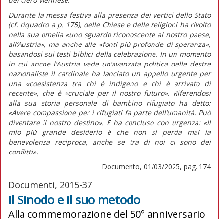
del clero viennese.
Durante la messa festiva alla presenza dei vertici dello Stato
(cf.
riquadro
a p. 175), delle Chiese e delle religioni ha rivolto
nella sua omelia
«uno sguardo riconoscente al nostro paese,
all’Austria»,
ma anche alle
«fonti più profonde di speranza»,
basandosi sui testi biblici della celebrazione. In un momento
in cui anche l’Austria vede un’avanzata politica delle destre
nazionaliste il cardinale ha lanciato un appello urgente per
una
«coesistenza tra chi è indigeno e chi è arrivato di
recente»
, che è
«cruciale per il nostro futuro»
. Riferendosi
alla sua storia personale di bambino rifugiato ha detto:
«Avere compassione per i rifugiati fa parte dell’umanità. Può
diventare il nostro destino»
. E ha concluso con urgenza:
«Il
mio più grande desiderio è che non si perda mai la
benevolenza reciproca, anche se tra di noi ci sono dei
conflitti»
.
Documento, 01/03/2025, pag. 174
Documenti, 2015-37
Il Sinodo e il suo metodo
Alla commemorazione del 50° anniversario