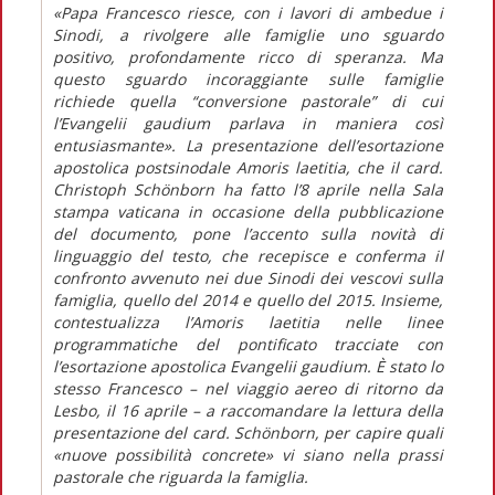
«Papa Francesco riesce, con i lavori di ambedue i
Sinodi, a rivolgere alle famiglie uno sguardo
positivo, profondamente ricco di speranza. Ma
questo sguardo incoraggiante sulle famiglie
richiede quella “conversione pastorale” di cui
l’Evangelii gaudium parlava in maniera così
entusiasmante». La presentazione dell’esortazione
apostolica postsinodale Amoris laetitia, che il card.
Christoph Schönborn ha fatto l’8 aprile nella Sala
stampa vaticana in occasione della pubblicazione
del documento, pone l’accento sulla novità di
linguaggio del testo, che recepisce e conferma il
confronto avvenuto nei due Sinodi dei vescovi sulla
famiglia, quello del 2014 e quello del 2015. Insieme,
contestualizza l’Amoris laetitia nelle linee
programmatiche del pontificato tracciate con
l’esortazione apostolica Evangelii gaudium. È stato lo
stesso Francesco – nel viaggio aereo di ritorno da
Lesbo, il 16 aprile – a raccomandare la lettura della
presentazione del card. Schönborn, per capire quali
«nuove possibilità concrete» vi siano nella prassi
pastorale che riguarda la famiglia.