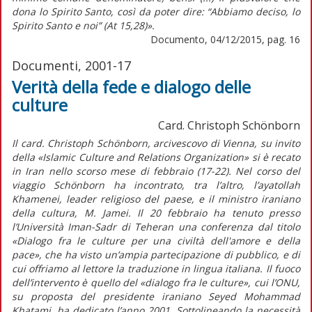
dona lo Spirito Santo, così da poter dire: “Abbiamo deciso, lo
Spirito Santo e noi” (At 15,28)».
Documento, 04/12/2015, pag. 16
Documenti, 2001-17
Verità della fede e dialogo delle
culture
Card. Christoph Schönborn
Il card. Christoph Schönborn, arcivescovo di Vienna, su invito
della «Islamic Culture and Relations Organization» si è recato
in Iran nello scorso mese di febbraio (17-22). Nel corso del
viaggio Schönborn ha incontrato, tra l’altro, l’ayatollah
Khamenei, leader religioso del paese, e il ministro iraniano
della cultura, M. Jamei. Il 20 febbraio ha tenuto presso
l’Università Iman-Sadr di Teheran una conferenza dal titolo
«Dialogo fra le culture per una civiltà dell'amore e della
pace», che ha visto un’ampia partecipazione di pubblico, e di
cui offriamo al lettore la traduzione in lingua italiana. Il fuoco
dell’intervento è quello del «dialogo fra le culture», cui l’ONU,
su proposta del presidente iraniano Seyed Mohammad
Khatami, ha dedicato l’anno 2001. Sottolineando la necessità