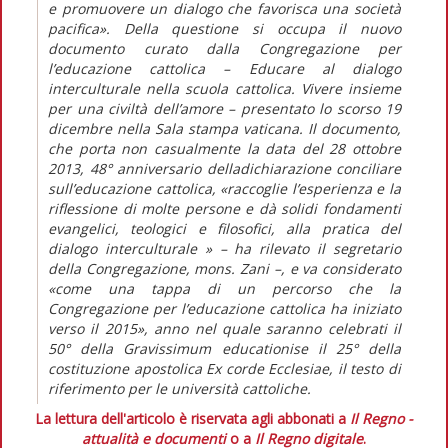
e promuovere un dialogo che favorisca una società
pacifica». Della questione si occupa il nuovo
documento curato dalla Congregazione per
l’educazione cattolica – Educare al dialogo
interculturale nella scuola cattolica. Vivere insieme
per una civiltà dell’amore – presentato lo scorso 19
dicembre nella Sala stampa vaticana. Il documento,
che porta non casualmente la data del 28 ottobre
2013, 48° anniversario delladichiarazione conciliare
sull’educazione cattolica, «raccoglie l’esperienza e la
riflessione di molte persone e dà solidi fondamenti
evangelici, teologici e filosofici, alla pratica del
dialogo interculturale » – ha rilevato il segretario
della Congregazione, mons. Zani –, e va considerato
«come una tappa di un percorso che la
Congregazione per l’educazione cattolica ha iniziato
verso il 2015», anno nel quale saranno celebrati il
50° della Gravissimum educationise il 25° della
costituzione apostolica Ex corde Ecclesiae, il testo di
riferimento per le università cattoliche.
La lettura dell'articolo è riservata agli abbonati a
Il Regno -
attualità e documenti
o a
Il Regno digitale
.