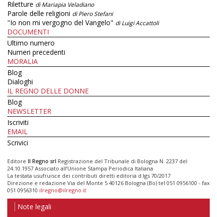
Riletture
di Mariapia Veladiano
Parole delle religioni
di Piero Stefani
"Io non mi vergogno del Vangelo"
di Luigi Accattoli
DOCUMENTI
Ultimo numero
Numeri precedenti
MORALIA
Blog
Dialoghi
IL REGNO DELLE DONNE
Blog
NEWSLETTER
Iscriviti
EMAIL
Scrivici
Editore
Il Regno srl
Registrazione del Tribunale di Bologna N. 2237 del
24.10.1957 Associato all’Unione Stampa Periodica Italiana
La testata usufruisce dei contributi diretti editoria d.lgs 70/2017
Direzione e redazione Via del Monte 5 40126 Bologna (Bo) tel 051 0956100 - fax
051 0956310
ilregno@ilregno.it
Note legali