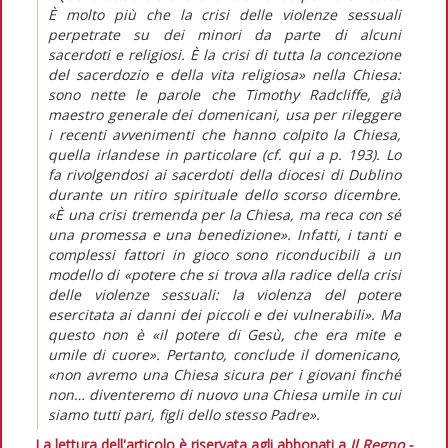
È molto più che la crisi delle violenze sessuali
perpetrate su dei minori da parte di alcuni
sacerdoti e religiosi. È la crisi di tutta la concezione
del sacerdozio e della vita religiosa» nella Chiesa:
sono nette le parole che Timothy Radcliffe, già
maestro generale dei domenicani, usa per rileggere
i recenti avvenimenti che hanno colpito la Chiesa,
quella irlandese in particolare (cf. qui a p. 193). Lo
fa rivolgendosi ai sacerdoti della diocesi di Dublino
durante un ritiro spirituale dello scorso dicembre.
«È una crisi tremenda per la Chiesa, ma reca con sé
una promessa e una benedizione». Infatti, i tanti e
complessi fattori in gioco sono riconducibili a un
modello di «potere che si trova alla radice della crisi
delle violenze sessuali: la violenza del potere
esercitata ai danni dei piccoli e dei vulnerabili». Ma
questo non è «il potere di Gesù, che era mite e
umile di cuore». Pertanto, conclude il domenicano,
«non avremo una Chiesa sicura per i giovani finché
non… diventeremo di nuovo una Chiesa umile in cui
siamo tutti pari, figli dello stesso Padre».
La lettura dell'articolo è riservata agli abbonati a
Il Regno -