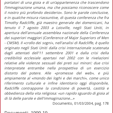
portatori di una gioia e di un’appartenenza che trascendono
l’immaginazione umana, ma che possiamo riconoscere come
il nostro più profondo desiderio». Sono le parole conclusive,
e in qualche misura riassuntive, di questa conferenza che fra
Timothy Radcliffe, già maestro generale dei domenicani, ha
tenuto il 7 agosto 2003 a Loisville, negli Stati Uniti, in
apertura dell'annuale assemblea nazionale della Conferenza
dei superiori maggiori (Conference of Major Superiors of Men
- CMSM). Il «crollo dei sogni», nell'analisi di Radcliffe, è quello
originato negli Stati Uniti dalla crisi internazionale scatenata
dagli attentati dell'11 settembre 2001 e dalla crisi della
credibilità ecclesiale apertasi nel 2002 con le rivelazioni
relative alle violenze sessuali dei preti sui minori: due crisi
interpretate entrambe nella prospettiva di un esercizio
distorto del potere. Alle «promesse del web», e più
ampiamente al «mondo dei loghi e dei marchi», come unico
riferimento culturale e infine identitario oggi disponibile,
Radcliffe contrappone la condizione di povertà, castità e
obbedienza della vita religiosa: «un rapido sguardo di gioia al
di là delle parole e dell'immaginazione…»
Documento, 01/03/2004, pag. 178
Documenti, 1999-19