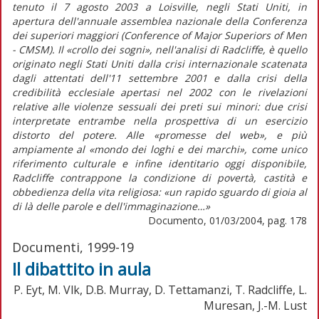
tenuto il 7 agosto 2003 a Loisville, negli Stati Uniti, in
apertura dell'annuale assemblea nazionale della Conferenza
dei superiori maggiori (Conference of Major Superiors of Men
- CMSM). Il «crollo dei sogni», nell'analisi di Radcliffe, è quello
originato negli Stati Uniti dalla crisi internazionale scatenata
dagli attentati dell'11 settembre 2001 e dalla crisi della
credibilità ecclesiale apertasi nel 2002 con le rivelazioni
relative alle violenze sessuali dei preti sui minori: due crisi
interpretate entrambe nella prospettiva di un esercizio
distorto del potere. Alle «promesse del web», e più
ampiamente al «mondo dei loghi e dei marchi», come unico
riferimento culturale e infine identitario oggi disponibile,
Radcliffe contrappone la condizione di povertà, castità e
obbedienza della vita religiosa: «un rapido sguardo di gioia al
di là delle parole e dell'immaginazione…»
Documento, 01/03/2004, pag. 178
Documenti, 1999-19
Il dibattito in aula
P. Eyt, M. Vlk, D.B. Murray, D. Tettamanzi, T. Radcliffe, L.
Muresan, J.-M. Lust