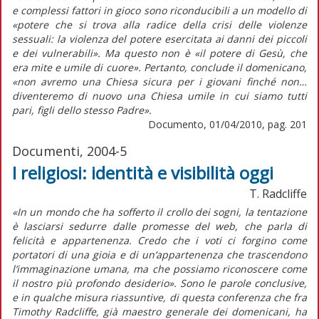
e complessi fattori in gioco sono riconducibili a un modello di
«potere che si trova alla radice della crisi delle violenze
sessuali: la violenza del potere esercitata ai danni dei piccoli
e dei vulnerabili». Ma questo non è «il potere di Gesù, che
era mite e umile di cuore». Pertanto, conclude il domenicano,
«non avremo una Chiesa sicura per i giovani finché non…
diventeremo di nuovo una Chiesa umile in cui siamo tutti
pari, figli dello stesso Padre».
Documento, 01/04/2010, pag. 201
Documenti, 2004-5
I religiosi: identità e visibilità oggi
T. Radcliffe
«In un mondo che ha sofferto il crollo dei sogni, la tentazione
è lasciarsi sedurre dalle promesse del web, che parla di
felicità e appartenenza. Credo che i voti ci forgino come
portatori di una gioia e di un’appartenenza che trascendono
l’immaginazione umana, ma che possiamo riconoscere come
il nostro più profondo desiderio». Sono le parole conclusive,
e in qualche misura riassuntive, di questa conferenza che fra
Timothy Radcliffe, già maestro generale dei domenicani, ha