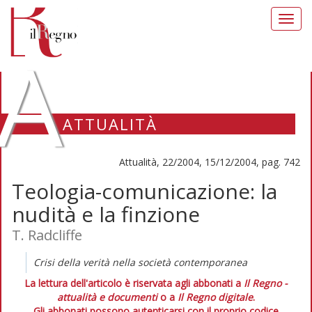
Toggl
navig
A
ATTUALITÀ
Attualità, 22/2004, 15/12/2004, pag. 742
Teologia-comunicazione: la
nudità e la finzione
T. Radcliffe
Crisi della verità nella società contemporanea
La lettura dell'articolo è riservata agli abbonati a
Il Regno -
attualità e documenti
o a
Il Regno digitale
.
Gli abbonati possono autenticarsi con il proprio codice