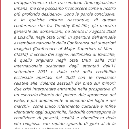
un’appartenenza che trascendono l’immaginazione
umana, ma che possiamo riconoscere come il nostro
più profondo desiderio». Sono le parole conclusive,
e in qualche misura riassuntive, di questa
conferenza che fra Timothy Radcliffe, già maestro
generale dei domenicani, ha tenuto il 7 agosto 2003
a Loisville, negli Stati Uniti, in apertura dell'annuale
assemblea nazionale della Conferenza dei superiori
maggiori (Conference of Major Superiors of Men -
CMSM). Il «crollo dei sogni», nell'analisi di Radcliffe,
è quello originato negli Stati Uniti dalla crisi
internazionale scatenata dagli attentati dell'11
settembre 2001 e dalla crisi della credibilità
ecclesiale apertasi nel 2002 con le rivelazioni
relative alle violenze sessuali dei preti sui minori:
due crisi interpretate entrambe nella prospettiva di
un esercizio distorto del potere. Alle «promesse del
web», e più ampiamente al «mondo dei loghi e dei
marchi», come unico riferimento culturale e infine
identitario oggi disponibile, Radcliffe contrappone la
condizione di povertà, castità e obbedienza della
vita religiosa: «un rapido sguardo di gioia al di là