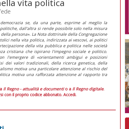
lla vita politica
fede
 democrazia se, da una parte, esprime al meglio la
 politiche, dall'altra si rende possibile solo nella misura
e della persona». La Nota dottrinale della Congregazione
ici nella vita politica, indirizzata ai vescovi, ai politici
partecipazione della vita pubblica e politica nelle società
nza cristiana che ispirano l'impegno sociale e politico.
 con l'emergere di «orientamenti ambigui e posizioni
isi dei valori tradizionali, della ricerca genetica, della
pluralismo motiva una particolare attenzione al rischio del
politica motiva una rafforzata attenzione al rapporto tra
 a
Il Regno - attualità e documenti
o a
Il Regno digitale
.
si con il proprio codice abbonato.
Accedi.
ti