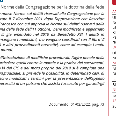
e Norme della Congregazione per la dottrina della fede
A
e nuove
Norme sui delitti riservati alla
Congregazione per la
U
icate il 7 dicembre 2021 dopo l’approvazione con
Rescritto
N
rancesco con cui approva le Norme sui delitti riservati della
Li
ina della fede
dell’11 ottobre, viene modificato e aggiornato
Ri
 II, già emendato nel 2010 da Benedetto XVI. I delitti in
Pa
rimangono i medesimi, ma vengono coordinati con il libro VI
"I
 e altri provvedimenti normativi, come ad esempio i motu
D
x mundi
.
U
’introduzione di modifiche procedurali, l’agire penale della
N
articolare quelli contro la morale e la pratica dei sacramenti.
M
o VI del
CIC
e dei motu proprio del 2019 si è compiuta una
B
giudiziale; si prevede la possibilità, in determinati casi, di
Di
sono modificati i termini per la presentazione dell’appello
I
necessità di un patrono che assista l’accusato per garantirgli
B
N
Is
E
Documento, 01/02/2022, pag. 73
Sc