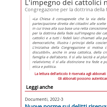
L'impegno dei cattolici ne
Congregazione per la dottrina della 
«La Chiesa è consapevole che la via della
partecipazione diretta dei cittadini alle scelte
in cui trova alla sua base una retta concezion
per la dottrina della fede sull'impegno dei cattol
cattolici e a tutti i fedeli laici chiamati alla 
democratiche, illustra i principi della coscie
L'iniziativa della Congregazione si motiva
discutibili», anche in area cattolica, della cr
famiglia e dell'aborto. Il sì alla laicità e al 
relativismo; il sì alla distinzione tra fede e 
etica e politica.
La lettura dell'articolo è riservata agli abbonati
Gli abbonati possono autenticar
Leggi anche
Documenti, 2022-3
Nuove norme sui delitti riserva