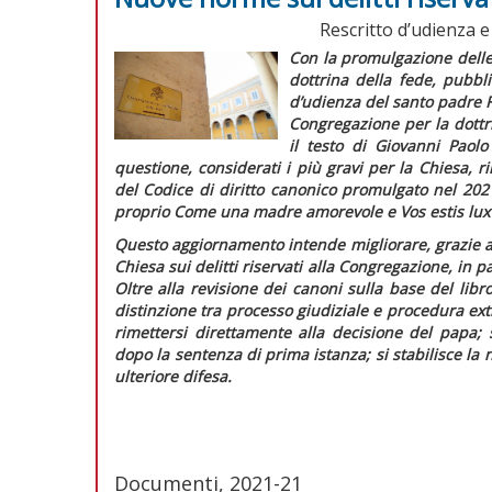
Rescritto d’udienza 
Con la promulgazione dell
dottrina della fede
, pubbl
d’udienza
del santo padre F
Congregazione per la dottr
il testo di Giovanni Paolo
questione, considerati i più gravi per la Chiesa, 
del
Codice di diritto canonico
promulgato nel 2021
proprio
Come una madre amorevole
e
Vos estis lu
Questo aggiornamento intende migliorare, grazie all
Chiesa sui delitti riservati alla Congregazione, in p
Oltre alla revisione dei canoni sulla base del libr
distinzione tra processo giudiziale e procedura extra
rimettersi direttamente alla decisione del papa; 
dopo la sentenza di prima istanza; si stabilisce la 
ulteriore difesa.
Documenti, 2021-21