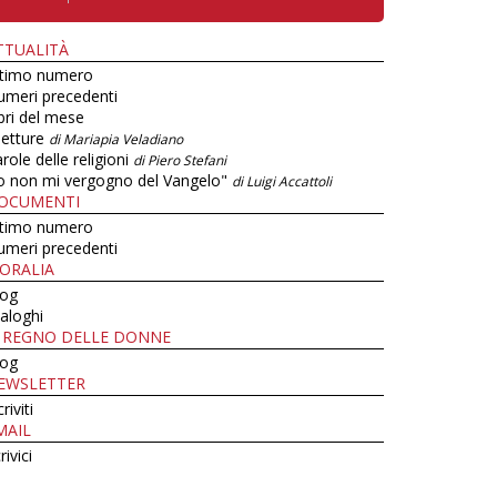
TTUALITÀ
ltimo numero
umeri precedenti
bri del mese
letture
di Mariapia Veladiano
role delle religioni
di Piero Stefani
o non mi vergogno del Vangelo"
di Luigi Accattoli
OCUMENTI
ltimo numero
umeri precedenti
ORALIA
log
aloghi
L REGNO DELLE DONNE
log
EWSLETTER
criviti
MAIL
rivici