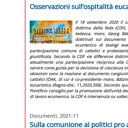
Osservazioni sull’ospitalità euca
Il 18 settembre 2020 il c
dottrina della fede (CDF),
tedesca, mons. Georg Bä
dottrinali sul documento
ecumenico di teologi eva
partecipazione comune di cattolici e protestant
giustificata. Secondo la CDF
«le differenze dottr
attualmente una partecipazione reciproca alla C
servire come guida per la decisione di coscienza in
obiezioni sono la reazione al documento congiunt
cattolici (ÖAK, di cui è co-presidente mons. Bätzi
eucaristica (
Regno-doc.
11,2020,358). Secondo qua
Pontificio consiglio per la promozione dell’unità de
di lavoro ecumenico, la CDF è intervenuta su sollec
Documenti, 2021-11
Sulla comunione ai politici pro