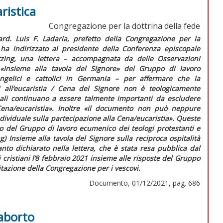
ristica
Congregazione per la dottrina della fede
ard. Luis F. Ladaria, prefetto della Congregazione per la
 ha indirizzato al presidente della Conferenza episcopale
tzing, una lettera – accompagnata da delle
Osservazioni
 «Insieme alla tavola del Signore» del Gruppo di lavoro
ngelici e cattolici in Germania –
per affermare che la
i all’eucaristia / Cena del Signore non è teologicamente
inali continuano a essere talmente importanti da escludere
ena/eucaristia»
. Inoltre
«il documento non può neppure
dividuale sulla partecipazione alla Cena/eucaristia»
. Queste
o del Gruppo di lavoro ecumenico dei teologi protestanti e
ng)
Insieme alla tavola del Signore
sulla reciproca ospitalità
nto dichiarato nella lettera, che è stata resa pubblica dal
i cristiani l’8 febbraio 2021 insieme alle risposte del Gruppo
itazione della Congregazione per i vescovi.
Documento, 01/12/2021, pag. 686
 aborto