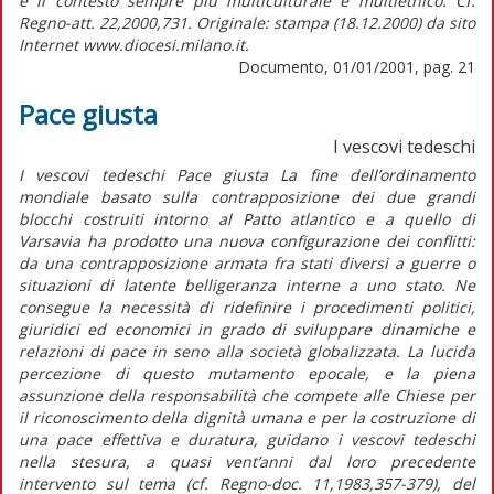
e il contesto sempre più multiculturale e multietnico. Cf.
Regno-att. 22,2000,731. Originale: stampa (18.12.2000) da sito
Internet www.diocesi.milano.it.
Documento, 01/01/2001, pag. 21
Pace giusta
I vescovi tedeschi
I vescovi tedeschi Pace giusta La fine dell’ordinamento
mondiale basato sulla contrapposizione dei due grandi
blocchi costruiti intorno al Patto atlantico e a quello di
Varsavia ha prodotto una nuova configurazione dei conflitti:
da una contrapposizione armata fra stati diversi a guerre o
situazioni di latente belligeranza interne a uno stato. Ne
consegue la necessità di ridefinire i procedimenti politici,
giuridici ed economici in grado di sviluppare dinamiche e
relazioni di pace in seno alla società globalizzata. La lucida
percezione di questo mutamento epocale, e la piena
assunzione della responsabilità che compete alle Chiese per
il riconoscimento della dignità umana e per la costruzione di
una pace effettiva e duratura, guidano i vescovi tedeschi
nella stesura, a quasi vent’anni dal loro precedente
intervento sul tema (cf. Regno-doc. 11,1983,357-379), del