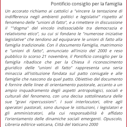
Pontificio consiglio per la famiglia
Un accorato richiamo ai cattolici a "vincere la tentazione di
indifferenza negli ambienti politici e legislativi" rispetto al
fenomeno delle "unioni di fatto", e a rimettere in discussione
il ""dogma" del vincolo indissociabile tra democrazia e
relativismo etico", su cui si fondano le "numerose iniziative
legislative" che tendono ad equiparare le unioni di fatto alla
famiglia tradizionale. Con il documento Famiglia, matrimonio
e "unioni di fatto", annunciato all'inizio del 2000 e reso
pubblico lo scorso 21 novembre, il Pontificio consiglio per la
famiglia ribadisce che per la Chiesa il riconoscimento
giuridico delle "unioni di fatto" rappresenta una seria
minaccia all'istituzione fondata sul patto coniugale e alle
famiglie che nascono da quel patto. Obiettivo del documento
è fornire delle linee di orientamento pastorale, accanto a un
ampio inquadramento degli aspetti antropologici, sociali e
culturali del fenomeno, con una decisa sottolineatura delle
sue "gravi ripercussioni". I suoi interlocutori, oltre agli
operatori pastorali, sono dunque le istituzioni, i legislatori e
gli amministratori, alla cui responsabilità è affidato
l'orientamento delle dinamiche sociali emergenti. Opuscolo,
Libreria editrice vaticana, Città del Vaticano 2000