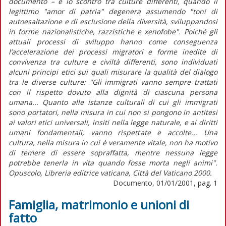
documento – è lo scontro tra culture differenti, quando il
legittimo "amor di patria" degenera assumendo "toni di
autoesaltazione e di esclusione della diversità, sviluppandosi
in forme nazionalistiche, razzistiche e xenofobe". Poiché gli
attuali processi di sviluppo hanno come conseguenza
l’accelerazione dei processi migratori e forme inedite di
convivenza tra culture e civiltà differenti, sono individuati
alcuni principi etici sui quali misurare la qualità del dialogo
tra le diverse culture: "Gli immigrati vanno sempre trattati
con il rispetto dovuto alla dignità di ciascuna persona
umana... Quanto alle istanze culturali di cui gli immigrati
sono portatori, nella misura in cui non si pongono in antitesi
ai valori etici universali, insiti nella legge naturale, e ai diritti
umani fondamentali, vanno rispettate e accolte... Una
cultura, nella misura in cui è veramente vitale, non ha motivo
di temere di essere sopraffatta, mentre nessuna legge
potrebbe tenerla in vita quando fosse morta negli animi".
Opuscolo, Libreria editrice vaticana, Città del Vaticano 2000.
Documento, 01/01/2001, pag. 1
Famiglia, matrimonio e unioni di
fatto