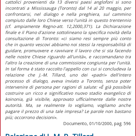
cattolici provenienti da 13 diversi paesi anglofoni si sono
incontrati a Mississauga (Toronto) dal 14 al 20 maggio, per
confrontarsi, nel dialogo e nella preghiera, sul cammino
compiuto dalle loro Chiese verso l'unità in questo trentennio
(cf. ampiamente Regno-att. 12,2000,371). La Dichiarazione
finale e il Piano d'azione sottolineano la specifica novità della
consultazione di Toronto: «ci siamo resi sempre più conto
che in quanto vescovi abbiamo noi stessi la responsabilità di
guidare, promuovere e ravvivare il lavoro che si sta facendo
nelle nostre Chiese riguardo all'unità», e raccomandano tra
l'altro la creazione di una commissione congiunta per l'unità.
In tal forma è stato raccolto l'appello con cui si concludeva la
relazione che J.-M. Tillard, uno dei «padri» dell'intero
processo di dialogo, aveva inviato a Toronto, senza poter
intervenire di persona per ragioni di salute: «È già possibile
costruire un ricco e significativo nuovo stadio evangelico di
koinonia, già visibile, approvato ufficialmente dalle nostre
autorità. Ma, se realmente lo vogliamo, vogliamo anche
pagare il prezzo di una tale impresa? Le parole non bastano
più; occorrono decisioni».
Documento, 01/10/2000, pag. 596