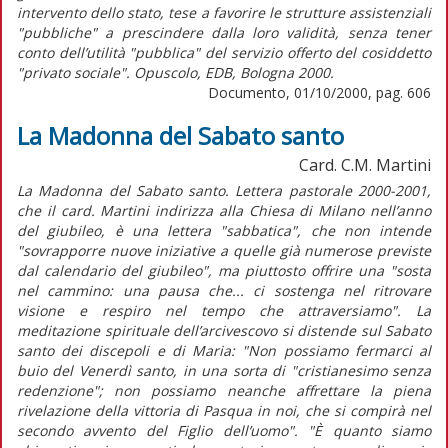
intervento dello stato, tese a favorire le strutture assistenziali
"pubbliche" a prescindere dalla loro validità, senza tener
conto dell’utilità "pubblica" del servizio offerto del cosiddetto
"privato sociale". Opuscolo, EDB, Bologna 2000.
Documento, 01/10/2000, pag. 606
La Madonna del Sabato santo
Card. C.M. Martini
La Madonna del Sabato santo. Lettera pastorale 2000-2001,
che il card. Martini indirizza alla Chiesa di Milano nell’anno
del giubileo, è una lettera "sabbatica", che non intende
"sovrapporre nuove iniziative a quelle già numerose previste
dal calendario del giubileo", ma piuttosto offrire una "sosta
nel cammino: una pausa che... ci sostenga nel ritrovare
visione e respiro nel tempo che attraversiamo". La
meditazione spirituale dell’arcivescovo si distende sul Sabato
santo dei discepoli e di Maria: "Non possiamo fermarci al
buio del Venerdì santo, in una sorta di "cristianesimo senza
redenzione"; non possiamo neanche affrettare la piena
rivelazione della vittoria di Pasqua in noi, che si compirà nel
secondo avvento del Figlio dell’uomo". "È quanto siamo