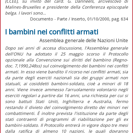
(CCEE), su invito del card. G. Danneels, arcivescovo di
Malines-Bruxelles e presidente della Conferenza episcopale
belga. I lavori sono...
Documento - Parte / Inserto, 01/10/2000, pag. 634
I bambini nei conflitti armati
Assemblea generale delle Nazioni Unite
Dopo sei anni di accesa discussione, l'Assemblea generale
dell'ONU ha adottato il 25 maggio scorso il Protocollo
opzionale alla Convenzione sui diritti del bambino (Regno-
doc. 7,1990,248ss) sul coinvolgimento dei bambini nei confitti
armati. In esso viene bandito il ricorso nei conflitti armati, sia
da parte degli eserciti nazionali sia dei gruppi armati non
statuali, ai cosiddetti bambini-soldato, cioè a minori di 18
anni. Viene invece ammesso l'arruolamento volontario negli
eserciti regolari a partire dai 16 anni, una richiesta per cui si
sono battuti Stati Uniti, Inghilterra e Australia, fermo
restando il divieto del coinvolgimento diretto dei minori nei
combattimenti. È inoltre prevista l'istituzione da parte degli
stati contraenti di programmi di riabilitazione per gli ex
bambini-soldato. Il Protocollo entrerà in vigore dopo tre mesi
dalla ratifica di almeno 10 nazioni, le quali dovranno