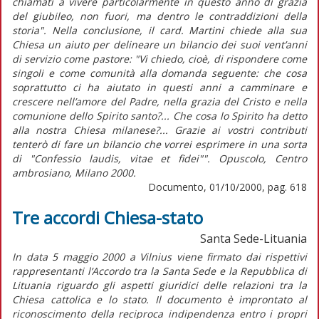
chiamati a vivere particolarmente in questo anno di grazia
del giubileo, non fuori, ma dentro le contraddizioni della
storia". Nella conclusione, il card. Martini chiede alla sua
Chiesa un aiuto per delineare un bilancio dei suoi vent’anni
di servizio come pastore: "Vi chiedo, cioè, di rispondere come
singoli e come comunità alla domanda seguente: che cosa
soprattutto ci ha aiutato in questi anni a camminare e
crescere nell’amore del Padre, nella grazia del Cristo e nella
comunione dello Spirito santo?... Che cosa lo Spirito ha detto
alla nostra Chiesa milanese?... Grazie ai vostri contributi
tenterò di fare un bilancio che vorrei esprimere in una sorta
di "Confessio laudis, vitae et fidei"". Opuscolo, Centro
ambrosiano, Milano 2000.
Documento, 01/10/2000, pag. 618
Tre accordi Chiesa-stato
Santa Sede-Lituania
In data 5 maggio 2000 a Vilnius viene firmato dai rispettivi
rappresentanti l’Accordo tra la Santa Sede e la Repubblica di
Lituania riguardo gli aspetti giuridici delle relazioni tra la
Chiesa cattolica e lo stato. Il documento è improntato al
riconoscimento della reciproca indipendenza entro i propri