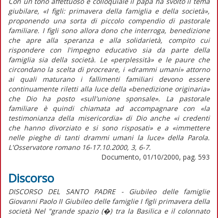
Con un tono affettuoso e colloquiale il papa ha svolto il tema
giubilare, «I figli: primavera della famiglia e della società»,
proponendo una sorta di piccolo compendio di pastorale
familiare. I figli sono allora dono che interroga, benedizione
che apre alla speranza e alla solidarietà, compito cui
rispondere con l'impegno educativo sia da parte della
famiglia sia della società. Le «perplessità» e le paure che
circondano la scelta di procreare, i «drammi umani» attorno
ai quali maturano i fallimenti familiari devono essere
continuamente riletti alla luce della «benedizione originaria»
che Dio ha posto «sull'unione sponsale». La pastorale
familiare è quindi chiamata ad accompagnare con «la
testimonianza della misericordia» di Dio anche «i credenti
che hanno divorziato e si sono risposati» e a «immettere
nelle pieghe di tanti drammi umani la luce» della Parola.
L'Osservatore romano 16-17.10.2000, 3, 6-7.
Documento, 01/10/2000, pag. 593
Discorso
DISCORSO DEL SANTO PADRE - Giubileo delle famiglie
Giovanni Paolo II Giubileo delle famiglie I figli primavera della
società Nel "grande spazio (�) tra la Basilica e il colonnato