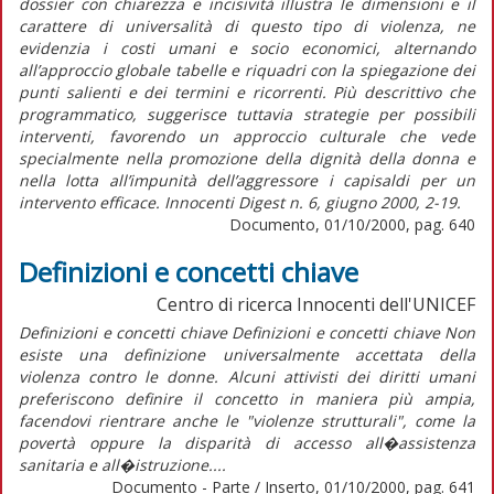
dossier con chiarezza e incisività illustra le dimensioni e il
carattere di universalità di questo tipo di violenza, ne
evidenzia i costi umani e socio economici, alternando
all’approccio globale tabelle e riquadri con la spiegazione dei
punti salienti e dei termini e ricorrenti. Più descrittivo che
programmatico, suggerisce tuttavia strategie per possibili
interventi, favorendo un approccio culturale che vede
specialmente nella promozione della dignità della donna e
nella lotta all’impunità dell’aggressore i capisaldi per un
intervento efficace. Innocenti Digest n. 6, giugno 2000, 2-19.
Documento, 01/10/2000, pag. 640
Definizioni e concetti chiave
Centro di ricerca Innocenti dell'UNICEF
Definizioni e concetti chiave Definizioni e concetti chiave Non
esiste una definizione universalmente accettata della
violenza contro le donne. Alcuni attivisti dei diritti umani
preferiscono definire il concetto in maniera più ampia,
facendovi rientrare anche le "violenze strutturali", come la
povertà oppure la disparità di accesso all�assistenza
sanitaria e all�istruzione....
Documento - Parte / Inserto, 01/10/2000, pag. 641