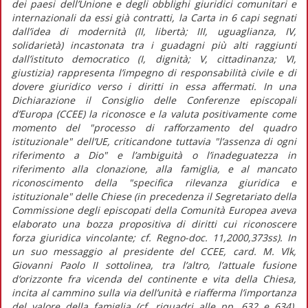
dei paesi dell’Unione e degli obblighi giuridici comunitari e
internazionali da essi già contratti, la Carta in 6 capi segnati
dall’idea di modernità (II, libertà; III, uguaglianza, IV,
solidarietà) incastonata tra i guadagni più alti raggiunti
dall’istituto democratico (I, dignità; V, cittadinanza; VI,
giustizia) rappresenta l’impegno di responsabilità civile e di
dovere giuridico verso i diritti in essa affermati. In una
Dichiarazione il Consiglio delle Conferenze episcopali
d’Europa (CCEE) la riconosce e la valuta positivamente come
momento del "processo di rafforzamento del quadro
istituzionale" dell’UE, criticandone tuttavia "l’assenza di ogni
riferimento a Dio" e l’ambiguità o l’inadeguatezza in
riferimento alla clonazione, alla famiglia, e al mancato
riconoscimento della "specifica rilevanza giuridica e
istituzionale" delle Chiese (in precedenza il Segretariato della
Commissione degli episcopati della Comunità Europea aveva
elaborato una bozza propositiva di diritti cui riconoscere
forza giuridica vincolante; cf. Regno-doc. 11,2000,373ss). In
un suo messaggio al presidente del CCEE, card. M. Vlk,
Giovanni Paolo II sottolinea, tra l’altro, l’attuale fusione
d’orizzonte fra vicenda del continente e vita della Chiesa,
incita al cammino sulla via dell’unità e riafferma l’importanza
del valore della famiglia (cf. riquadri alle pp. 632 e 634).