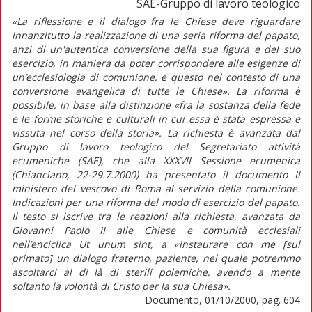
SAE-Gruppo di lavoro teologico
«La riflessione e il dialogo fra le Chiese deve riguardare
innanzitutto la realizzazione di una seria riforma del papato,
anzi di un'autentica conversione della sua figura e del suo
esercizio, in maniera da poter corrispondere alle esigenze di
un’ecclesiologia di comunione, e questo nel contesto di una
conversione evangelica di tutte le Chiese». La riforma è
possibile, in base alla distinzione «fra la sostanza della fede
e le forme storiche e culturali in cui essa è stata espressa e
vissuta nel corso della storia». La richiesta è avanzata dal
Gruppo di lavoro teologico del Segretariato attività
ecumeniche (SAE), che alla XXXVII Sessione ecumenica
(Chianciano, 22-29.7.2000) ha presentato il documento Il
ministero del vescovo di Roma al servizio della comunione.
Indicazioni per una riforma del modo di esercizio del papato.
Il testo si iscrive tra le reazioni alla richiesta, avanzata da
Giovanni Paolo II alle Chiese e comunità ecclesiali
nell’enciclica Ut unum sint, a «instaurare con me [sul
primato] un dialogo fraterno, paziente, nel quale potremmo
ascoltarci al di là di sterili polemiche, avendo a mente
soltanto la volontà di Cristo per la sua Chiesa».
Documento, 01/10/2000, pag. 604