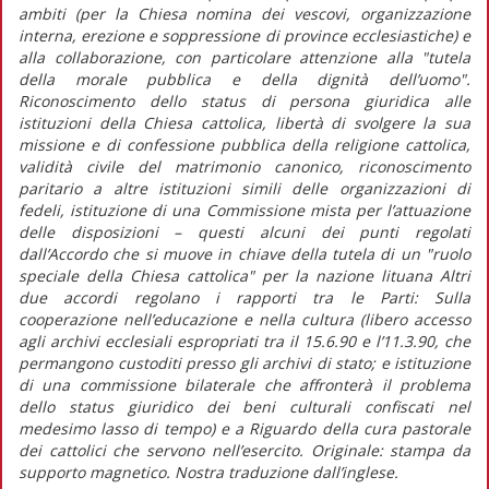
ambiti (per la Chiesa nomina dei vescovi, organizzazione
interna, erezione e soppressione di province ecclesiastiche) e
alla collaborazione, con particolare attenzione alla "tutela
della morale pubblica e della dignità dell’uomo".
Riconoscimento dello status di persona giuridica alle
istituzioni della Chiesa cattolica, libertà di svolgere la sua
missione e di confessione pubblica della religione cattolica,
validità civile del matrimonio canonico, riconoscimento
paritario a altre istituzioni simili delle organizzazioni di
fedeli, istituzione di una Commissione mista per l’attuazione
delle disposizioni – questi alcuni dei punti regolati
dall’Accordo che si muove in chiave della tutela di un "ruolo
speciale della Chiesa cattolica" per la nazione lituana Altri
due accordi regolano i rapporti tra le Parti: Sulla
cooperazione nell’educazione e nella cultura (libero accesso
agli archivi ecclesiali espropriati tra il 15.6.90 e l’11.3.90, che
permangono custoditi presso gli archivi di stato; e istituzione
di una commissione bilaterale che affronterà il problema
dello status giuridico dei beni culturali confiscati nel
medesimo lasso di tempo) e a Riguardo della cura pastorale
dei cattolici che servono nell’esercito. Originale: stampa da
supporto magnetico. Nostra traduzione dall’inglese.