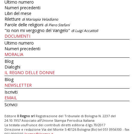
Ultimo numero
Numeri precedenti
Libri del mese
Riletture
di Mariapia Veladiano
Parole delle religioni
di Piero Stefani
"Io non mi vergogno del Vangelo"
di Luigi Accattoli
DOCUMENTI
Ultimo numero
Numeri precedenti
MORALIA
Blog
Dialoghi
IL REGNO DELLE DONNE
Blog
NEWSLETTER
Iscriviti
EMAIL
Scrivici
Editore
Il Regno srl
Registrazione del Tribunale di Bologna N. 2237 del
24.10.1957 Associato all’Unione Stampa Periodica Italiana
La testata usufruisce dei contributi diretti editoria d.lgs 70/2017
Direzione e redazione Via del Monte 5 40126 Bologna (Bo) tel 051 0956100 - fax
051 0956310
ilregno@ilregno.it