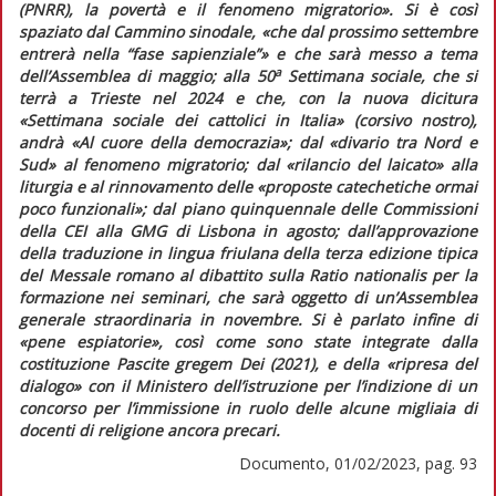
(PNRR), la povertà e il fenomeno migratorio»
. Si è così
spaziato dal Cammino sinodale,
«che dal prossimo settembre
entrerà nella “fase sapienziale”»
e che sarà messo a tema
a
dell’Assemblea di maggio; alla 50
Settimana sociale, che si
terrà a Trieste nel 2024 e che, con la nuova dicitura
«Settimana sociale dei cattolici
in Italia
» (corsivo nostro),
andrà «Al cuore della democrazia»; dal
«divario tra Nord e
Sud»
al fenomeno migratorio; dal
«rilancio del laicato»
alla
liturgia e al rinnovamento delle
«proposte catechetiche ormai
poco funzionali»
; dal piano quinquennale delle Commissioni
della CEI alla GMG di Lisbona in agosto; dall’approvazione
della traduzione in lingua friulana della terza edizione tipica
del
Messale romano
al dibattito sulla
Ratio nationalis
per la
formazione nei seminari, che sarà oggetto di un’Assemblea
generale straordinaria in novembre. Si è parlato infine di
«pene espiatorie»
, così come sono state integrate dalla
costituzione
Pascite gregem Dei
(2021), e della
«ripresa del
dialogo»
con il Ministero dell’istruzione per l’indizione di un
concorso per l’immissione in ruolo delle alcune migliaia di
docenti di religione ancora precari.
Documento, 01/02/2023, pag. 93