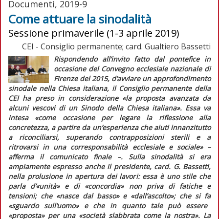
Documenti, 2019-9
Come attuare la sinodalità
Sessione primaverile (1-3 aprile 2019)
CEI - Consiglio permanente; card. Gualtiero Bassetti
Rispondendo all’invito fatto dal pontefice in
occasione del Convegno ecclesiale nazionale di
Firenze del 2015, d’avviare un approfondimento
sinodale nella Chiesa italiana, il Consiglio permanente della
CEI ha preso in considerazione
«la proposta avanzata da
alcuni vescovi di un Sinodo della Chiesa italiana»
. Essa va
intesa
«come occasione per legare la riflessione alla
concretezza, a partire da un’esperienza che aiuti innanzitutto
a riconciliarsi, superando contrapposizioni sterili e a
ritrovarsi in una corresponsabilità ecclesiale e sociale»
–
afferma il comunicato finale –. Sulla sinodalità si era
ampiamente espresso anche il presidente, card. G. Bassetti,
nella prolusione in apertura dei lavori: essa è uno stile che
parla d’
«unità»
e di
«concordia»
non priva di fatiche e
tensioni; che
«nasce dal basso»
e
«dall’ascolto»
; che si fa
«sguardo sull’uomo»
e che in quanto tale può essere
«proposta»
per una
«società slabbrata come la nostra»
. La