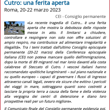
Cutro: una ferita aperta
Roma, 20-22 marzo 2023
CEI - Consiglio permanente
«La recente tragedia di Cutro… è una ferita
aperta che mostra la debolezza delle risposte
messe in atto. Il limitarsi a chiudere,
controllare e respingere non solo non offre soluzioni di
ampio respiro, ma contribuisce ad alimentare irregolarità e
illegalità».
Tra i temi trattati dall’ultimo Consiglio episcopale
permanente (20-22 marzo) della Conferenza episcopale
italiana (CEI) non poteva mancare quello dell’immigrazione,
dopo la morte di 89 migranti nel mar Ionio davanti alla costa
calabrese di Steccato di Cutro. I vescovi italiani hanno
raccomandato
«politiche lungimiranti – sul piano nazionale e
su quello europeo – capaci di governare i flussi di ingresso
attraverso canali legali, ovvero vie sicure che evitino i pericoli
dei viaggi in mare, sottraggano quanti sono costretti a
lasciare la propria terra a causa della fame e della violenza
alla vergogna dei centri di detenzione e diano loro
prospettive reali per un futuro migliore»
.
Il
Comunicato finale
del Consiglio permanente evidenzia poi,