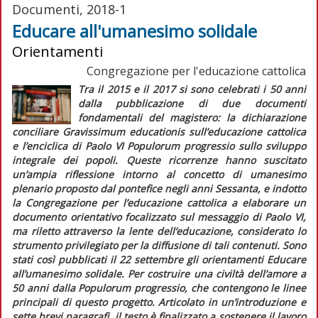
Documenti, 2018-1
Educare all'umanesimo solidale
Orientamenti
Congregazione per l'educazione cattolica
Tra il 2015 e il 2017 si sono celebrati i 50 anni
dalla pubblicazione di due documenti
fondamentali del magistero: la dichiarazione
conciliare
Gravissimum educationis
sull’educazione cattolica
e l’enciclica di Paolo VI
Populorum progressio
sullo sviluppo
integrale dei popoli. Queste ricorrenze hanno suscitato
un’ampia riflessione intorno al concetto di
umanesimo
plenario
proposto dal pontefice negli anni Sessanta, e indotto
la Congregazione per l’educazione cattolica a elaborare un
documento orientativo focalizzato sul messaggio di Paolo VI,
ma riletto attraverso la lente dell’educazione, considerato lo
strumento privilegiato per la diffusione di tali contenuti. Sono
stati così pubblicati il 22 settembre gli orientamenti
Educare
all’umanesimo solidale. Per costruire una civiltà dell’amore a
50 anni dalla
Populorum progressio, che contengo
no le linee
principali di questo progetto. Articolato in un’introduzione e
sette brevi paragrafi, il testo è finalizzato a sostenere il lavoro