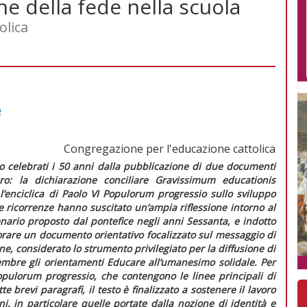
one della fede nella scuola
olica
e
Congregazione per l'educazione cattolica
no celebrati i 50 anni dalla pubblicazione di due documenti
ro: la dichiarazione conciliare
Gravissimum educationis
l’enciclica di Paolo VI
Populorum progressio
sullo sviluppo
e ricorrenze hanno suscitato un’ampia riflessione intorno al
nario
proposto dal pontefice negli anni Sessanta, e indotto
orare un documento orientativo focalizzato sul messaggio di
one, considerato lo strumento privilegiato per la diffusione di
ttembre gli orientamenti
Educare all’umanesimo solidale. Per
pulorum progressio, che contengo
no le linee principali di
e brevi paragrafi, il testo è finalizzato a sostenere il lavoro
i, in particolare quelle portate dalla nozione di identità e