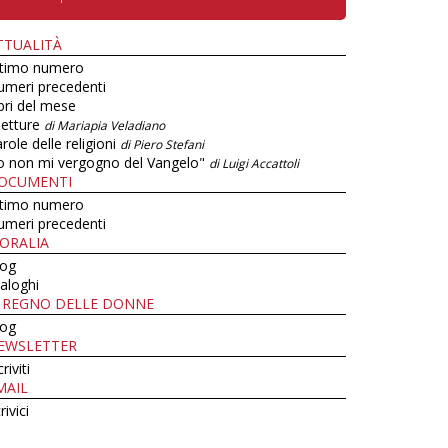
TTUALITÀ
ltimo numero
umeri precedenti
bri del mese
letture
di Mariapia Veladiano
role delle religioni
di Piero Stefani
o non mi vergogno del Vangelo"
di Luigi Accattoli
OCUMENTI
ltimo numero
umeri precedenti
ORALIA
log
aloghi
L REGNO DELLE DONNE
log
EWSLETTER
criviti
MAIL
rivici