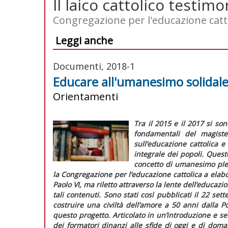
Il laico cattolico testim
Congregazione per l'educazione catt
Leggi anche
Documenti, 2018-1
Educare all'umanesimo solidal
Orientamenti
Tra il 2015 e il 2017 si so
fondamentali del magiste
sull’educazione cattolica e 
integrale dei popoli. Quest
concetto di
umanesimo ple
la Congregazione per l’educazione cattolica a elab
Paolo VI, ma riletto attraverso la lente dell’educazi
tali contenuti. Sono stati così pubblicati il 22 se
costruire una civiltà dell’amore a 50 anni dalla
Po
questo progetto. Articolato in un’introduzione e sett
dei formatori dinanzi alle sfide di oggi e di doman