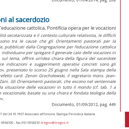
ni al sacerdozio
educazione cattolica, Pontificia opera per le vocazioni
tà secolarizzata e il contesto culturale relativista, le difficili
 sono tra le cause che gli Orientamenti pastorali per la
e, pubblicati dalla Congregazione per l’educazione cattolica
, individuano per spiegare il generale calo delle vocazioni in
sul tema, offrire un’idea chiara della figura del sacerdote
ire indicazioni e suggerimenti operativi concreti sono gli
o», presentato lo scorso 25 giugno nella Sala stampa della
prefetto card. Zenon Grocholewski, il segretario mons. Jean-
Zani. Gli Orientamenti pastorali, che escono nel ventennale
a situazione delle vocazioni in tutto il mondo (cf. tab. 1 a
e vocazionale, basate su una chiara e fondata teologia della
e».
Documento, 01/09/2012, pag. 449
 del 24.10.1957 Associato all’Unione Stampa Periodica Italiana
1 0956100 - fax 051 0956310
ilregno@ilregno.it