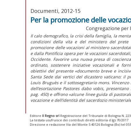
Documenti, 2012-15
Per la promozione delle vocazio
Congregazione per l'
Il calo demografico, la crisi della famiglia, la mentali
condizioni della vita e del ministero del prete
promozione delle vocazioni al ministero sacerdotal
e dalla Pontificia opera per le vocazioni sacerdotali
Occidente. Favorire una nuova presa di coscienza 
ordinato, sostenere iniziative vocazionali e forn
obiettivi del presente «documento breve e incisiv
Santa Sede dai vertici del dicastero vaticano: il 
Louis Bruguès e il sottosegretario mons. Vincenzo 
dell’esortazione Pastores dabo vobis, presentano l
pag. 450) e offrono «alcune linee guida di pastoral
vocazione e dell’identità del sacerdozio ministerial
Editore
Il Regno srl
Registrazione del Tribunale di Bologna N. 2237
La testata usufruisce dei contributi diretti editoria d.lgs 70/2017
Direzione e redazione Via del Monte 5 40126 Bologna (Bo) tel 05