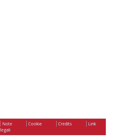
Note
Cookie
Credits
Link
legali