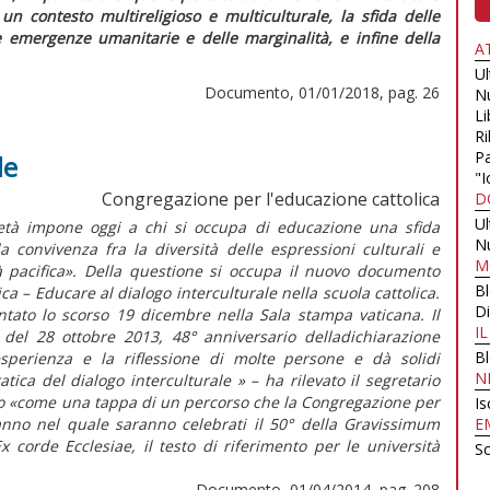
n un contesto multireligioso e multiculturale, la sfida delle
 emergenze umanitarie e delle marginalità, e infine della
A
U
Documento, 01/01/2018, pag. 26
N
Li
Ri
Pa
le
"I
Congregazione per l'educazione cattolica
D
U
ietà impone oggi a chi si occupa di educazione una sfida
N
a convivenza fra la diversità delle espressioni culturali e
M
 pacifica». Della questione si occupa il nuovo documento
B
a – Educare al dialogo interculturale nella scuola cattolica.
Di
ntato lo scorso 19 dicembre nella Sala stampa vaticana. Il
I
el 28 ottobre 2013, 48° anniversario delladichiarazione
B
l’esperienza e la riflessione di molte persone e dà solidi
N
ratica del dialogo interculturale » – ha rilevato il segretario
to «come una tappa di un percorso che la Congregazione per
Is
, anno nel quale saranno celebrati il 50° della Gravissimum
E
x corde Ecclesiae, il testo di riferimento per le università
Sc
Documento, 01/04/2014, pag. 208