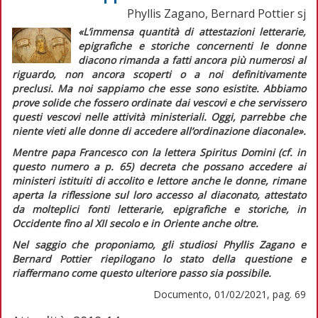
Phyllis Zagano, Bernard Pottier sj
«L’immensa quantità di attestazioni letterarie,
epigrafiche e storiche concernenti le donne
diacono rimanda a fatti ancora più numerosi al
riguardo, non ancora scoperti o a noi definitivamente
preclusi. Ma noi sappiamo che esse sono esistite. Abbiamo
prove solide che fossero ordinate dai vescovi e che servissero
questi vescovi nelle attività ministeriali. Oggi, parrebbe che
niente vieti alle donne di accedere all’ordinazione diaconale».
Mentre papa Francesco con la lettera
Spiritus Domini
(cf. in
questo numero
a p. 65) decreta che possano accedere ai
ministeri istituiti di accolito e lettore anche le donne, rimane
aperta la riflessione sul loro accesso al diaconato, attestato
da molteplici fonti letterarie, epigrafiche e storiche, in
Occidente fino al XII secolo e in Oriente anche oltre.
Nel saggio che proponiamo, gli studiosi Phyllis Zagano e
Bernard Pottier riepilogano lo stato della questione e
riaffermano come questo ulteriore passo sia possibile.
Documento, 01/02/2021, pag. 69