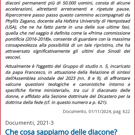
diaconi permanenti più di 50.000 uomini, consta di alcune
accelerazioni, altrettanti arretramenti e ripetute pause.
Ripercorrere passo passo questo cammino accompagnati da
Phyllis Zagano, docente alla Hofstra University di Hempstead
(USA), che ne ha fatto parte in una delle sue ultime fasi,
quella che nel saggio è definita come la «Prima commissione
pontificia (2016-2018)», consente di guardare con la massima
consapevolezza alla possibilità di un tale ripristino, che ha
attraversato significativamente gli ultimi due Sinodi dei
vescovi.
Attualmente è l’oggetto del Gruppo di studio n. 5, incaricato
da papa Francesco, in attuazione della
Relazione di sintesi
dell’Assemblea sinodale del 2023 (nn. 8 e 9), di affrontare
«alcune questioni teologiche e canonistiche intorno a
specifiche forme ministeriali»
, tra cui il diaconato delle
donne, e affidato alla Sezione dottrinale del Dicastero per la
dottrina della fede (cf. in
questo numero
a p. 621).
Documento, 01/11/2024, pag. 622
Documenti, 2021-3
Che cosa sappiamo delle diacone?