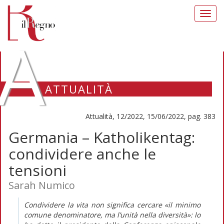
Toggl
navig
A
ATTUALITÀ
Attualità, 12/2022, 15/06/2022, pag. 383
Germania – Katholikentag:
condividere anche le
tensioni
Sarah Numico
Condividere la vita non significa cercare «il minimo
comune denominatore, ma l’unità nella diversità»: lo