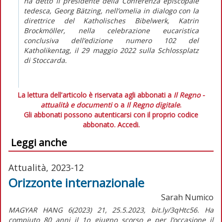
ha detto il presidente della Conferenza episcopale
tedesca, Georg Bätzing, nell’omelia in dialogo con la
direttrice del Katholisches Bibelwerk, Katrin
Brockmöller, nella celebrazione eucaristica
conclusiva dell’edizione numero 102 del
Katholikentag, il 29 maggio 2022 sulla Schlossplatz
di Stoccarda.
La lettura dell'articolo è riservata agli abbonati a
Il Regno -
attualità e documenti
o a
Il Regno digitale
.
Gli abbonati possono autenticarsi con il proprio codice
abbonato.
Accedi.
Leggi anche
Attualità, 2023-12
Orizzonte internazionale
Sarah Numico
MAGYAR HANG 6(2023) 21, 25.5.2023, bit.ly/3qHtc56. Ha
compiuto 80 anni il 1o giugno scorso e per l’occasione il