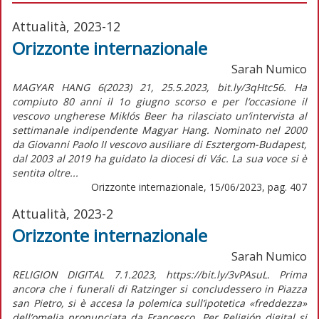
Attualità, 2023-12
Orizzonte internazionale
Sarah Numico
MAGYAR HANG 6(2023) 21, 25.5.2023, bit.ly/3qHtc56. Ha
compiuto 80 anni il 1o giugno scorso e per l’occasione il
vescovo ungherese Miklós Beer ha rilasciato un’intervista al
settimanale indipendente Magyar Hang. Nominato nel 2000
da Giovanni Paolo II vescovo ausiliare di Esztergom-Budapest,
dal 2003 al 2019 ha guidato la diocesi di Vác. La sua voce si è
sentita oltre...
Orizzonte internazionale, 15/06/2023, pag. 407
Attualità, 2023-2
Orizzonte internazionale
Sarah Numico
RELIGION DIGITAL 7.1.2023, https://bit.ly/3vPAsuL. Prima
ancora che i funerali di Ratzinger si concludessero in Piazza
san Pietro, si è accesa la polemica sull’ipotetica «freddezza»
dell’omelia pronunciata da Francesco. Per Religión digital si