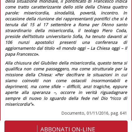
della situazione mondiale, il pontificato di Francesco indica
come tratto caratterizzante dello stile della Chiesa quattro
parole: misericordia, sinodalità, povertà, incontro. In
occasione della riunione dei rappresentanti pontifici che si è
tenuta dal 15 al 17 settembre a Roma per l’Anno santo
straordinario della misericordia, il teologo Piero Coda,
preside dell’Istituto universitario Sofia, ha tenuto davanti ai
106 nunzi apostolici presenti una conferenza di
aggiornamento dal titolo «Il mondo oggi – La Chiesa oggi – Il
papa Francesco».
Alla chiusura del Giubileo della misericordia, questo tema si
qualifica non come passeggero, ma come strutturale per la
missione della Chiesa:
«Per decifrare le situazioni in cui
siamo coinvolti non come ostacoli insormontabili e
deprimenti, ma come sfide – difficili, anzi tragiche, eppure
aperte alla speranza –, occorre in verità riguadagnare
sempre di nuovo lo sguardo della fede nel Dio “ricco di
misericordia”».
Documento, 01/11/2016, pag. 641
ABBONATI ON-LINE