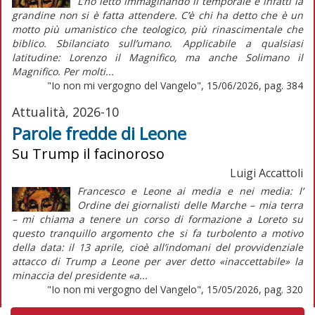
L’ho letto immaginando il temporale e infatti la
grandine non si è fatta attendere. C’è chi ha detto che è un
motto più umanistico che teologico, più rinascimentale che
biblico. Sbilanciato sull’umano. Applicabile a qualsiasi
latitudine: Lorenzo il Magnifico, ma anche Solimano il
Magnifico. Per molti...
"Io non mi vergogno del Vangelo", 15/06/2026, pag. 384
Attualità, 2026-10
Parole fredde di Leone
Su Trump il facinoroso
Luigi Accattoli
Francesco e Leone ai media e nei media: l’
Ordine dei giornalisti delle Marche – mia terra
– mi chiama a tenere un corso di formazione a Loreto su
questo tranquillo argomento che si fa turbolento a motivo
della data: il 13 aprile, cioè all’indomani del provvidenziale
attacco di Trump a Leone per aver detto «inaccettabile» la
minaccia del presidente «a...
"Io non mi vergogno del Vangelo", 15/05/2026, pag. 320