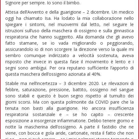
Signore per sempre. Io sono il bimbo.
Attesa dell’Avvento e della guarigione – 2 dicembre. Un medico
oggi ha chiamato Isa. Ha lodato la mia collaborazione nello
spiegare i sintomi, nel muovermi dal letto, nel seguire le
istruzioni sull’uso della maschera di ossigeno e sulla ginnastica
respiratoria che hanno suggerito. Alla domanda che gli avevo
fatto stamane, se io vada migliorando o peggiorando,
assicurandolo io di non scorgere la direzione verso la quale mi
sembro comunque indirizzato a velocità sostenuta, aveva
risposto che invece in questa fase il movimento è lento e i
segni sono ambigui. Per ora reputano sufficiente l’apporto di
questa maschera dell’ossigeno azionata al 40%.
Stabile ma nell’incertezza – 3 dicembre 2020. Le rilevazioni di
febbre, saturazione, pressione, battito, ossigeno nel sangue
sono stabili e questo è buon segno rispetto al tumulto dei
giorni scorsi. Ma con questa polmonite da COVID pare che la
tenuta non basti alla guarigione. Ho ancora insufficienza
respiratoria sostanziale e – se ho capito – crescente
esposizione a insorgenze infiammatorie. Debbo tenere giorno e
notte la mascherina dell’ossigeno. A parte il fastidio che ne
viene, con bocca e gola aride, cartonate, resta il fatto che non