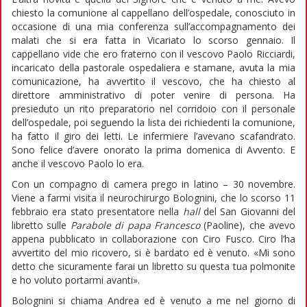
chiesto la comunione al cappellano dell’ospedale, conosciuto in
occasione di una mia conferenza sull’accompagnamento dei
malati che si era fatta in Vicariato lo scorso gennaio. Il
cappellano vide che ero fraterno con il vescovo Paolo Ricciardi,
incaricato della pastorale ospedaliera e stamane, avuta la mia
comunicazione, ha avvertito il vescovo, che ha chiesto al
direttore amministrativo di poter venire di persona. Ha
presieduto un rito preparatorio nel corridoio con il personale
dell’ospedale, poi seguendo la lista dei richiedenti la comunione,
ha fatto il giro dei letti. Le infermiere l’avevano scafandrato.
Sono felice d’avere onorato la prima domenica di Avvento. E
anche il vescovo Paolo lo era.
Con un compagno di camera prego in latino – 30 novembre.
Viene a farmi visita il neurochirurgo Bolognini, che lo scorso 11
febbraio era stato presentatore nella
hall
del San Giovanni del
libretto sulle
Parabole di papa Francesco
(Paoline), che avevo
appena pubblicato in collaborazione con Ciro Fusco. Ciro l’ha
avvertito del mio ricovero, si è bardato ed è venuto. «Mi sono
detto che sicuramente farai un libretto su questa tua polmonite
e ho voluto portarmi avanti».
Bolognini si chiama Andrea ed è venuto a me nel giorno di