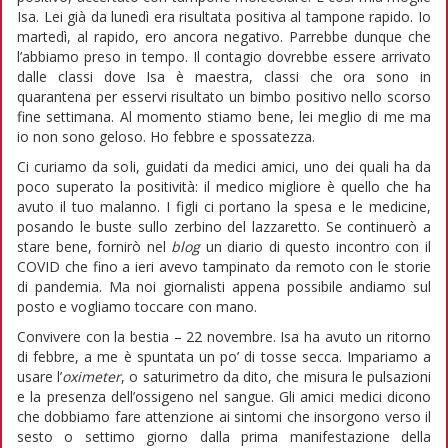
Isa. Lei già da lunedì era risultata positiva al tampone rapido. Io
martedì, al rapido, ero ancora negativo. Parrebbe dunque che
l’abbiamo preso in tempo. Il contagio dovrebbe essere arrivato
dalle classi dove Isa è maestra, classi che ora sono in
quarantena per esservi risultato un bimbo positivo nello scorso
fine settimana. Al momento stiamo bene, lei meglio di me ma
io non sono geloso. Ho febbre e spossatezza.
Ci curiamo da soli, guidati da medici amici, uno dei quali ha da
poco superato la positività: il medico migliore è quello che ha
avuto il tuo malanno. I figli ci portano la spesa e le medicine,
posando le buste sullo zerbino del lazzaretto. Se continuerò a
stare bene, fornirò nel
blog
un diario di questo incontro con il
COVID che fino a ieri avevo tampinato da remoto con le storie
di pandemia. Ma noi giornalisti appena possibile andiamo sul
posto e vogliamo toccare con mano.
Convivere con la bestia – 22 novembre. Isa ha avuto un ritorno
di febbre, a me è spuntata un po’ di tosse secca. Impariamo a
usare l’
oximeter
, o saturimetro da dito, che misura le pulsazioni
e la presenza dell’ossigeno nel sangue. Gli amici medici dicono
che dobbiamo fare attenzione ai sintomi che insorgono verso il
sesto o settimo giorno dalla prima manifestazione della