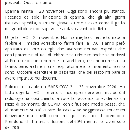
positività. Quasi ci siamo.
Eparina infinita – 23 novembre. Oggi sono ancora più stanco.
Facendo da solo l’iniezione di eparina, che gli altri giorni
risultava spedita, stamane giravo su me stesso come il gatto
nel gomitolo e non sapevo se andavo avanti o indietro.
Urge la TAC – 24 novembre. Non va meglio di ieri: è tornata la
febbre e i medici vorrebbero farmi fare la TAC. Hanno però
appurato dai loro colleghi che lavorano nei vari ospedali che
con i parametri attuali di febbre e saturimetro anche se andassi
al Pronto soccorso non me la farebbero, essendoci ressa. La
fanno, pare, a chi è in crisi respiratoria e io al momento non lo
sono. Occorre esercitare la pazienza, che del resto mi pare di
avere imparato nei decenni.
Polmonite iniziale da SARS-COV 2 – 25 novembre 2020. Ho
fatto oggi la TAC. Il referto è incomprensibile per me, però il
radiologo ha così chiarito a voce la faccenda: si evidenzia un
inizio di polmonite da COVID, con diffusione medio-bassa, che
al momento si può curare da casa – se peggiorasse mi dovrei
ricoverare ma quelli come me per ora non li prendono.
Prendono chi ha una diffusione del 60% mentre io l’avrei solo
del 20%.