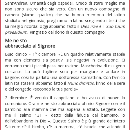
Sant’Andrea. Umanità degli ospedali. Credo di stare meglio ma
non sono sicuro che sia vero. Con un nuovo compagno di
camera (siamo quattro) che ha buona memoria del latino
studiato nel ginnasio, preghiamo in latino scegliendo i testi che
lui meglio ricorda: oggi abbiamo fatto il
Dies irae
e il
Sub
tuum
praesidium.
Ringrazio del dono di questo compagno.
Me ne sto
abbracciato al Signore
o
Buio clinico – 1
dicembre. «È un quadro relativamente stabile
ma con elementi sia positivi sia negativi in evoluzione. Ci
vorranno molti piccoli passi per uscirne. Mascherina di ossigeno
costante. La può togliere solo per mangiare e andare in
bagno»: così ha parlato una dottoressa stamattina. Con l’amico
latinista stasera abbiamo fatto il
Nunc dimittis,
l’inno della sera
e del congedo «secondo la tua parola».
2 dicembre. È venuto il cappellano e ho avuto di nuovo la
comunione. Ora me ne sto abbracciato al mio Signore come il
bambino alla mamma che l’ha appena allattato. Leggete con
me il salmo 131 – detto della fiducia del bambino, o
dell’abbandono in Dio –. Questo Salmo è più grande dell’intero
Salterio: c’è il bimbo, c’è la mamma, c’è Israele che attende il