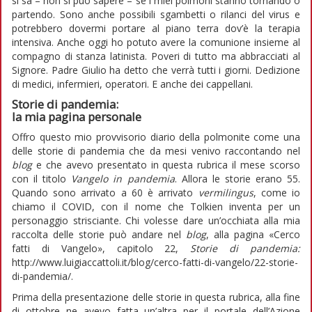
si sa – non si può sapere – se i miei polmoni stanno tornando o
partendo. Sono anche possibili sgambetti o rilanci del virus e
potrebbero dovermi portare al piano terra dov’è la terapia
intensiva. Anche oggi ho potuto avere la comunione insieme al
compagno di stanza latinista. Poveri di tutto ma abbracciati al
Signore. Padre Giulio ha detto che verrà tutti i giorni. Dedizione
di medici, infermieri, operatori. E anche dei cappellani.
Storie di pandemia:
la mia pagina personale
Offro questo mio provvisorio diario della polmonite come una
delle storie di pandemia che da mesi venivo raccontando nel
blog
e che avevo presentato in questa rubrica il mese scorso
con il titolo
Vangelo in pandemia
. Allora le storie erano 55.
Quando sono arrivato a 60 è arrivato
vermilingus
, come io
chiamo il COVID, con il nome che Tolkien inventa per un
personaggio strisciante. Chi volesse dare un’occhiata alla mia
raccolta delle storie può andare nel
blog
, alla pagina «Cerco
fatti di Vangelo», capitolo 22,
Storie di pandemia:
http://www.luigiaccattoli.it/blog/cerco-fatti-di-vangelo/22-storie-
di-pandemia/.
Prima della presentazione delle storie in questa rubrica, alla fine
di ottobre ne avevo fatta un’altra per il portale dell’Azione