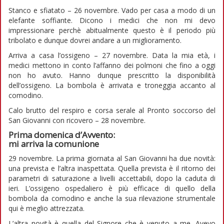
Stanco e sfiatato – 26 novembre. Vado per casa a modo di un
elefante soffiante. Dicono i medici che non mi devo
impressionare perchè abitualmente questo è il periodo più
tribolato e dunque dovrei andare a un miglioramento.
Arriva a casa l’ossigeno – 27 novembre. Data la mia età, i
medici mettono in conto l’affanno dei polmoni che fino a oggi
non ho avuto. Hanno dunque prescritto la disponibilità
dell’ossigeno. La bombola è arrivata e troneggia accanto al
comodino.
Calo brutto del respiro e corsa serale al Pronto soccorso del
San Giovanni con ricovero – 28 novembre.
Prima domenica d’Avvento:
mi arriva la comunione
29 novembre. La prima giornata al San Giovanni ha due novità:
una prevista e l’altra inaspettata. Quella prevista è il ritorno dei
parametri di saturazione a livelli accettabili, dopo la caduta di
ieri. L’ossigeno ospedaliero è più efficace di quello della
bombola da comodino e anche la sua rilevazione strumentale
qui è meglio attrezzata.
L’altra novità è quella del Signore che è venuto a me. Avevo