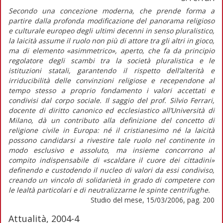
Secondo una concezione moderna, che prende forma a
partire dalla profonda modificazione del panorama religioso
e culturale europeo degli ultimi decenni in senso pluralistico,
la laicità assume il ruolo non più di attore tra gli altri in gioco,
ma di elemento «asimmetrico», aperto, che fa da principio
regolatore degli scambi tra la società pluralistica e le
istituzioni statali, garantendo il rispetto dell’alterità e
irriducibilità delle convinzioni religiose e recependone al
tempo stesso a proprio fondamento i valori accettati e
condivisi dal corpo sociale. Il saggio del prof. Silvio Ferrari,
docente di diritto canonico ed ecclesiastico all’Università di
Milano, dà un contributo alla definizione del concetto di
religione civile in Europa: né il cristianesimo né la laicità
possono candidarsi a rivestire tale ruolo nel continente in
modo esclusivo e assoluto, ma insieme concorrono al
compito indispensabile di «scaldare il cuore dei cittadini»
definendo e custodendo il nucleo di valori da essi condiviso,
creando un vincolo di solidarietà in grado di competere con
le lealtà particolari e di neutralizzarne le spinte centrifughe.
Studio del mese, 15/03/2006, pag. 200
Attualità, 2004-4