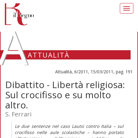
Toggl
navig
A
ATTUALITÀ
Attualità, 6/2011, 15/03/2011, pag. 191
Dibattito - Libertà religiosa:
Sul crocifisso e su molto
altro.
S. Ferrari
Le due sentenze nel caso Lautsi contro Italia – sul
crocifisso nelle aule scolastiche – hanno portato