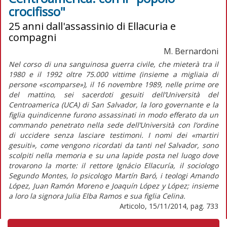
crocifisso"
25 anni dall'assassinio di Ellacuria e
compagni
M. Bernardoni
Nel corso di una sanguinosa guerra civile, che mieterà tra il
1980 e il 1992 oltre 75.000 vittime (insieme a migliaia di
persone «scomparse»), il 16 novembre 1989, nelle prime ore
del mattino, sei sacerdoti gesuiti dell’Università del
Centroamerica (UCA) di San Salvador, la loro governante e la
figlia quindicenne furono assassinati in modo efferato da un
commando penetrato nella sede dell’Università con l’ordine
di uccidere senza lasciare testimoni. I nomi dei «martiri
gesuiti», come vengono ricordati da tanti nel Salvador, sono
scolpiti nella memoria e su una lapide posta nel luogo dove
trovarono la morte: il rettore Ignácio Ellacuría, il sociologo
Segundo Montes, lo psicologo Martín Baró, i teologi Amando
López, Juan Ramón Moreno e Joaquín López y López; insieme
a loro la signora Julia Elba Ramos e sua figlia Celina.
Articolo, 15/11/2014, pag. 733