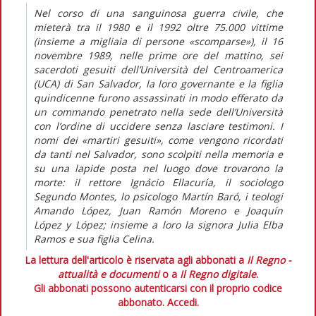
Nel corso di una sanguinosa guerra civile, che
mieterà tra il 1980 e il 1992 oltre 75.000 vittime
(insieme a migliaia di persone «scomparse»), il 16
novembre 1989, nelle prime ore del mattino, sei
sacerdoti gesuiti dell’Università del Centroamerica
(UCA) di San Salvador, la loro governante e la figlia
quindicenne furono assassinati in modo efferato da
un commando penetrato nella sede dell’Università
con l’ordine di uccidere senza lasciare testimoni. I
nomi dei «martiri gesuiti», come vengono ricordati
da tanti nel Salvador, sono scolpiti nella memoria e
su una lapide posta nel luogo dove trovarono la
morte: il rettore Ignácio Ellacuría, il sociologo
Segundo Montes, lo psicologo Martín Baró, i teologi
Amando López, Juan Ramón Moreno e Joaquín
López y López; insieme a loro la signora Julia Elba
Ramos e sua figlia Celina.
La lettura dell'articolo è riservata agli abbonati a
Il Regno -
attualità e documenti
o a
Il Regno digitale
.
Gli abbonati possono autenticarsi con il proprio codice
abbonato.
Accedi.