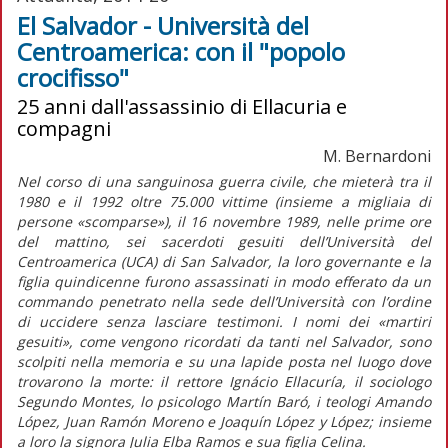
El Salvador - Università del
Centroamerica: con il "popolo
crocifisso"
25 anni dall'assassinio di Ellacuria e
compagni
M. Bernardoni
Nel corso di una sanguinosa guerra civile, che mieterà tra il
1980 e il 1992 oltre 75.000 vittime (insieme a migliaia di
persone «scomparse»), il 16 novembre 1989, nelle prime ore
del mattino, sei sacerdoti gesuiti dell’Università del
Centroamerica (UCA) di San Salvador, la loro governante e la
figlia quindicenne furono assassinati in modo efferato da un
commando penetrato nella sede dell’Università con l’ordine
di uccidere senza lasciare testimoni. I nomi dei «martiri
gesuiti», come vengono ricordati da tanti nel Salvador, sono
scolpiti nella memoria e su una lapide posta nel luogo dove
trovarono la morte: il rettore Ignácio Ellacuría, il sociologo
Segundo Montes, lo psicologo Martín Baró, i teologi Amando
López, Juan Ramón Moreno e Joaquín López y López; insieme
a loro la signora Julia Elba Ramos e sua figlia Celina.