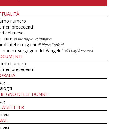
TTUALITÀ
ltimo numero
umeri precedenti
bri del mese
letture
di Mariapia Veladiano
role delle religioni
di Piero Stefani
o non mi vergogno del Vangelo"
di Luigi Accattoli
OCUMENTI
ltimo numero
umeri precedenti
ORALIA
log
aloghi
L REGNO DELLE DONNE
log
EWSLETTER
criviti
MAIL
rivici