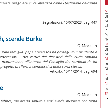
questa preghiera si caratterizza come «testimone dell’unità
A
U
N
Segnalazioni, 15/07/2023, pag. 447
Li
Ri
Pa
ah, scende Burke
"I
D
G. Mocellin
U
 sulla famiglia, papa Francesco ha proseguito il prudente e
N
edecessori – dei vertici dei dicasteri della curia romana
M
a maturazione, all'interno del Consiglio dei cardinali da lui
B
 progetto di riforma complessiva della curia stessa.
Di
Articolo, 15/11/2014, pag. 694
I
B
N
re
Is
E
G. Mocellin
Sc
a febbre, ma averlo saputo e anzi averla misurata con tanta