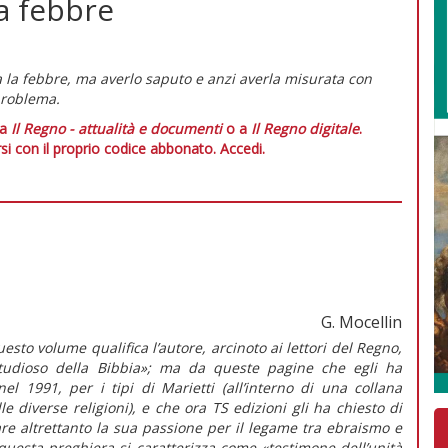
a febbre
a la febbre, ma averlo saputo e anzi averla misurata con
problema.
 a
Il Regno - attualità e documenti
o a
Il Regno digitale
.
si con il proprio codice abbonato.
Accedi.
G. Mocellin
esto volume qualifica l’autore, arcinoto ai lettori del
Regno
,
udioso della Bibbia»; ma da queste pagine che egli ha
el 1991, per i tipi di Marietti (all’interno di una collana
e diverse religioni), e che ora TS edizioni gli ha chiesto di
re altrettanto la sua passione per il legame tra ebraismo e
questa preghiera si caratterizza come «testimone dell’unità