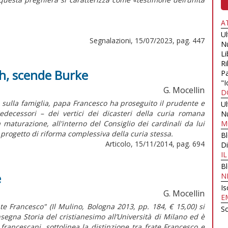
A
U
Segnalazioni, 15/07/2023, pag. 447
N
Li
Ri
ah, scende Burke
Pa
"I
G. Mocellin
D
 sulla famiglia, papa Francesco ha proseguito il prudente e
U
edecessori – dei vertici dei dicasteri della curia romana
N
a maturazione, all'interno del Consiglio dei cardinali da lui
M
 progetto di riforma complessiva della curia stessa.
B
Articolo, 15/11/2014, pag. 694
Di
I
B
e
N
Is
G. Mocellin
E
e Francesco" (Il Mulino, Bologna 2013, pp. 184, € 15,00) si
Sc
nsegna Storia del cristianesimo all’Università di Milano ed è
 francescani, sottolinea la distinzione tra frate Francesco e