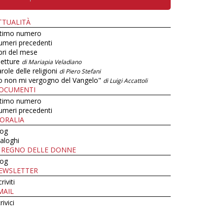
TTUALITÀ
ltimo numero
umeri precedenti
bri del mese
letture
di Mariapia Veladiano
role delle religioni
di Piero Stefani
o non mi vergogno del Vangelo"
di Luigi Accattoli
OCUMENTI
ltimo numero
umeri precedenti
ORALIA
log
aloghi
L REGNO DELLE DONNE
log
EWSLETTER
criviti
MAIL
rivici