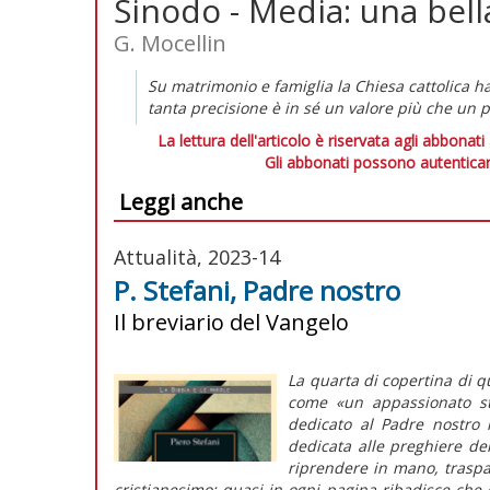
Sinodo - Media: una bell
G. Mocellin
Su matrimonio e famiglia la Chiesa cattolica h
tanta precisione è in sé un valore più che un 
La lettura dell'articolo è riservata agli abbonati
Gli abbonati possono autenticar
Leggi anche
Attualità, 2023-14
P. Stefani, Padre nostro
Il breviario del Vangelo
La quarta di copertina di qu
come «un appassionato st
dedicato al
Padre nostro
n
dedicata alle preghiere dell
riprendere in mano, traspa
cristianesimo: quasi in ogni pagina ribadisce che 