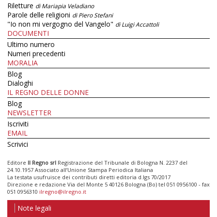
Riletture
di Mariapia Veladiano
Parole delle religioni
di Piero Stefani
"Io non mi vergogno del Vangelo"
di Luigi Accattoli
DOCUMENTI
Ultimo numero
Numeri precedenti
MORALIA
Blog
Dialoghi
IL REGNO DELLE DONNE
Blog
NEWSLETTER
Iscriviti
EMAIL
Scrivici
Editore
Il Regno srl
Registrazione del Tribunale di Bologna N. 2237 del
24.10.1957 Associato all’Unione Stampa Periodica Italiana
La testata usufruisce dei contributi diretti editoria d.lgs 70/2017
Direzione e redazione Via del Monte 5 40126 Bologna (Bo) tel 051 0956100 - fax
051 0956310
ilregno@ilregno.it
Note legali