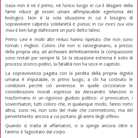
Gaza non è né il primo, né l’unico luogo in cui il dilagare della
fame riduce gli esseri umani all’implacabile egemonia del
biologico. Non è la sola situazione in cui il bisogno di
sopravvivere calpesta solidarietà e
pietas;
in cui
mors tua vita
mea
è ben lungi dall’essere un puro detto latino.
Primo Levi e molti altri reduci hanno ripetuto che non sono
tornati i migliori. Coloro che non si rassegnavano, a prezzo
della propria vita, ad archiviare definitivamente la compassione
sono restati per sempre là. Se la situazione estrema è esito di
processi storico-politici, la fatalità non ha voce in capitolo.
La sopravvivenza pagata con la perdita della propria dignità
umana è imputabile, in primo luogo, a chi ha costruito le
condizioni perché ciò avvenisse. In quelle circostanze le
considerazioni morali espresse da Alessandro Manzoni si
trasformano in un rigoroso giudizio politico: «I provocatori, i
soverchiatori, tutti coloro che, in qualunque modo, fanno torto
altrui, sono rei, non solo del male che commettono, ma del
pervertimento ancora a cui portano gli animi degli offesi».
Quando si tratta di affamatori, ci si spinge ancora oltre e
l’animo è fagocitato dal corpo.