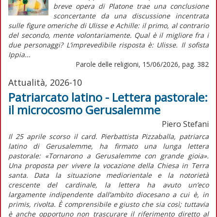
breve opera di Platone trae una conclusione
sconcertante da una discussione incentrata
sulle figure omeriche di Ulisse e Achille: il primo, al contrario
del secondo, mente volontariamente. Qual è il migliore fra i
due personaggi? L’imprevedibile risposta è: Ulisse. Il sofista
Ippia...
Parole delle religioni, 15/06/2026, pag. 382
Attualità, 2026-10
Patriarcato latino - Lettera pastorale:
il microcosmo Gerusalemme
Piero Stefani
Il 25 aprile scorso il card. Pierbattista Pizzaballa, patriarca
latino di Gerusalemme, ha firmato una lunga lettera
pastorale:
«Tornarono a Gerusalemme con grande gioia».
Una proposta per vivere la vocazione della Chiesa in Terra
santa
. Data la situazione mediorientale e la notorietà
crescente del cardinale, la lettera ha avuto un’eco
largamente indipendente dall’ambito diocesano a cui è,
in
primis,
rivolta. È comprensibile e giusto che sia così; tuttavia
è anche opportuno non trascurare il riferimento diretto al