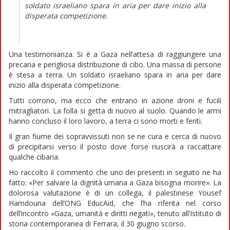
soldato israeliano spara in aria per dare inizio alla
disperata competizione.
Una testimonianza. Si è a Gaza nell’attesa di raggiungere una
precaria e perigliosa distribuzione di cibo. Una massa di persone
è stesa a terra. Un soldato israeliano spara in aria per dare
inizio alla disperata competizione.
Tutti corrono, ma ecco che entrano in azione droni e fucili
mitragliatori. La folla si getta di nuovo al suolo. Quando le armi
hanno concluso il loro lavoro, a terra ci sono morti e feriti.
Il gran fiume dei sopravvissuti non se ne cura e cerca di nuovo
di precipitarsi verso il posto dove forse riuscirà a raccattare
qualche cibaria.
Ho raccolto il commento che uno dei presenti in seguito ne ha
fatto: «Per salvare la dignità umana a Gaza bisogna morire». La
dolorosa valutazione è di un collega, il palestinese Yousef
Hamdouna dell’ONG EducAid, che l’ha riferita nel corso
dell’incontro «Gaza, umanità e diritti negati», tenuto all’Istituto di
storia contemporanea di Ferrara, il 30 giugno scorso.