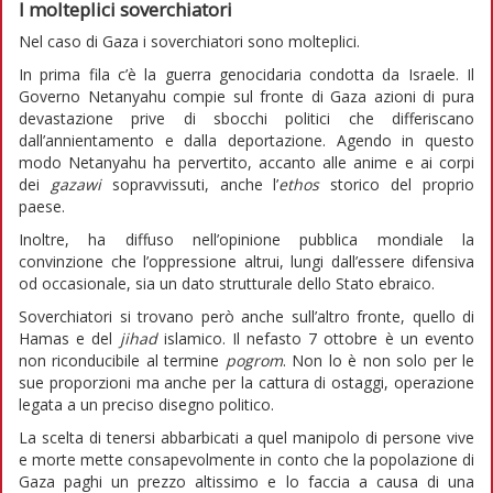
I molteplici soverchiatori
Nel caso di Gaza i soverchiatori sono molteplici.
In prima fila c’è la guerra genocidaria condotta da Israele. Il
Governo Netanyahu compie sul fronte di Gaza azioni di pura
devastazione prive di sbocchi politici che differiscano
dall’annientamento e dalla deportazione. Agendo in questo
modo Netanyahu ha pervertito, accanto alle anime e ai corpi
dei
gazawi
sopravvissuti, anche l’
ethos
storico del proprio
paese.
Inoltre, ha diffuso nell’opinione pubblica mondiale la
convinzione che l’oppressione altrui, lungi dall’essere difensiva
od occasionale, sia un dato strutturale dello Stato ebraico.
Soverchiatori si trovano però anche sull’altro fronte, quello di
Hamas e del
jihad
islamico. Il nefasto 7 ottobre è un evento
non riconducibile al termine
pogrom
. Non lo è non solo per le
sue proporzioni ma anche per la cattura di ostaggi, operazione
legata a un preciso disegno politico.
La scelta di tenersi abbarbicati a quel manipolo di persone vive
e morte mette consapevolmente in conto che la popolazione di
Gaza paghi un prezzo altissimo e lo faccia a causa di una