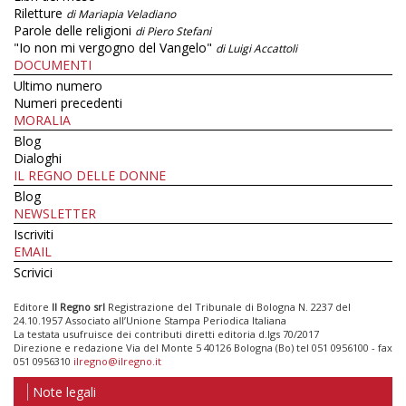
Riletture
di Mariapia Veladiano
Parole delle religioni
di Piero Stefani
"Io non mi vergogno del Vangelo"
di Luigi Accattoli
DOCUMENTI
Ultimo numero
Numeri precedenti
MORALIA
Blog
Dialoghi
IL REGNO DELLE DONNE
Blog
NEWSLETTER
Iscriviti
EMAIL
Scrivici
Editore
Il Regno srl
Registrazione del Tribunale di Bologna N. 2237 del
24.10.1957 Associato all’Unione Stampa Periodica Italiana
La testata usufruisce dei contributi diretti editoria d.lgs 70/2017
Direzione e redazione Via del Monte 5 40126 Bologna (Bo) tel 051 0956100 - fax
051 0956310
ilregno@ilregno.it
Note legali