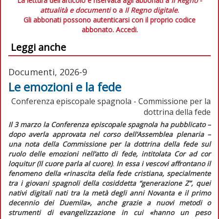
La lettura dell'articolo è riservata agli abbonati a
Il Regno -
attualità e documenti
o a
Il Regno digitale
.
Gli abbonati possono autenticarsi con il proprio codice
abbonato.
Accedi.
Leggi anche
Documenti, 2026-9
Le emozioni e la fede
Conferenza episcopale spagnola - Commissione per la
dottrina della fede
Il 3 marzo la Conferenza episcopale spagnola ha pubblicato –
dopo averla approvata nel corso dell’Assemblea plenaria –
una
nota
della Commissione per la dottrina della fede
sul
ruolo delle emozioni nell’atto di fede
, intitolata
Cor ad cor
loquitur (Il cuore parla al cuore)
.
In essa i vescovi affrontano il
fenomeno della
«rinascita della fede cristiana, specialmente
tra i giovani spagnoli della cosiddetta “generazione Z”, quei
nativi digitali nati tra la metà degli anni Novanta e il primo
decennio dei Duemila»,
anche grazie a nuovi metodi o
strumenti di evangelizzazione in cui
«hanno un peso