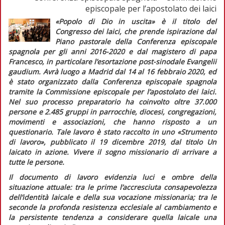
episcopale per l’apostolato dei laici
«Popolo di Dio in uscita»
è il titolo del
Congresso dei laici, che prende ispirazione dal
Piano pastorale della Conferenza episcopale
spagnola per gli anni 2016-2020 e dal magistero di papa
Francesco, in particolare l’esortazione post-sinodale
Evangelii
gaudium.
Avrà luogo a Madrid dal 14 al 16 febbraio 2020, ed
è stato organizzato dalla Conferenza episcopale spagnola
tramite la Commissione episcopale per l’apostolato dei laici.
Nel suo processo preparatorio ha coinvolto oltre 37.000
persone e 2.485 gruppi in parrocchie, diocesi, congregazioni,
movimenti e associazioni, che hanno risposto a un
questionario. Tale lavoro è stato raccolto in uno «Strumento
di lavoro», pubblicato il 19 dicembre 2019, dal titolo
Un
laicato in azione. Vivere il sogno missionario di arrivare a
tutte le persone.
Il documento di lavoro evidenzia luci e ombre della
situazione attuale: tra le prime l’accresciuta consapevolezza
dell’identità laicale e della sua vocazione missionaria; tra le
seconde la profonda resistenza ecclesiale al cambiamento e
la persistente tendenza a considerare quella laicale una