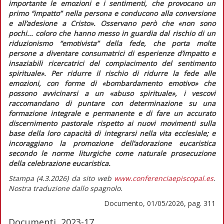
importante le emozioni e i sentimenti, che provocano un
primo “impatto” nella persona e conducono alla conversione
e all’adesione a Cristo».
Osservano però che
«non sono
pochi... coloro che hanno messo in guardia dal rischio di un
riduzionismo “emotivista” della fede, che porta molte
persone a diventare consumatrici di esperienze d’impatto e
insaziabili ricercatrici del compiacimento del sentimento
spirituale».
Per ridurre il rischio di ridurre la fede alle
emozioni, con forme di
«bombardamento emotivo»
che
possono avvicinarsi a un
«abuso spirituale»,
i vescovi
raccomandano di puntare con determinazione su una
formazione integrale e permanente e di fare un accurato
discernimento pastorale rispetto ai nuovi movimenti sulla
base della loro capacità di integrarsi nella vita ecclesiale; e
incoraggiano la promozione dell’adorazione eucaristica
secondo le norme liturgiche come naturale prosecuzione
della celebrazione eucaristica.
Stampa (4.3.2026) da sito web
www.conferenciaepiscopal.es
.
Nostra traduzione dallo spagnolo.
Documento, 01/05/2026, pag. 311
Documenti, 2023-17