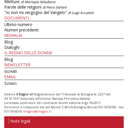
Riletture
di Mariapia Veladiano
Parole delle religioni
di Piero Stefani
"Io non mi vergogno del Vangelo"
di Luigi Accattoli
DOCUMENTI
Ultimo numero
Numeri precedenti
MORALIA
Blog
Dialoghi
IL REGNO DELLE DONNE
Blog
NEWSLETTER
Iscriviti
EMAIL
Scrivici
Editore
Il Regno srl
Registrazione del Tribunale di Bologna N. 2237 del
24.10.1957 Associato all’Unione Stampa Periodica Italiana
La testata usufruisce dei contributi diretti editoria d.lgs 70/2017
Direzione e redazione Via del Monte 5 40126 Bologna (Bo) tel 051 0956100 - fax
051 0956310
ilregno@ilregno.it
Note legali