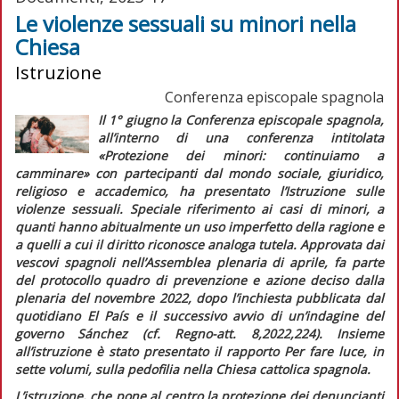
Le violenze sessuali su minori nella
Chiesa
Istruzione
Conferenza episcopale spagnola
Il 1° giugno la Conferenza episcopale spagnola,
all’interno di una conferenza intitolata
«Protezione dei minori: continuiamo a
camminare» con partecipanti dal mondo sociale, giuridico,
religioso e accademico, ha presentato l’
Istruzione sulle
violenze sessuali. Speciale riferimento ai casi di minori, a
quanti hanno abitualmente un uso imperfetto della ragione e
a quelli a cui il diritto riconosce analoga tutela.
Approvata dai
vescovi spagnoli nell’Assemblea plenaria di aprile, fa parte
del protocollo quadro di prevenzione e azione deciso dalla
plenaria del novembre 2022, dopo l’inchiesta pubblicata dal
quotidiano
El País
e il successivo avvio di un’indagine del
governo Sánchez (cf.
Regno-att.
8,2022,224). Insieme
all’istruzione è stato presentato il rapporto
Per fare luce,
in
sette volumi, sulla pedofilia nella Chiesa cattolica spagnola.
L’istruzione, che pone al centro la protezione dei denuncianti