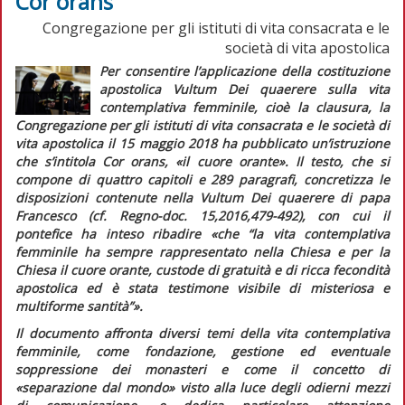
Cor orans
Congregazione per gli istituti di vita consacrata e le
società di vita apostolica
Per consentire l’applicazione della costituzione
apostolica
Vultum Dei quaerere
sulla vita
contemplativa femminile, cioè la clausura, la
Congregazione per gli istituti di vita consacrata e le società di
vita apostolica il 15 maggio 2018 ha pubblicato un’istruzione
che s’intitola
Cor orans
, «il cuore orante». Il testo, che si
compone di quattro capitoli e 289 paragrafi, concretizza le
disposizioni contenute nella
Vultum Dei quaerere
di papa
Francesco (cf.
Regno-doc
. 15,2016,479-492), con cui il
pontefice ha inteso ribadire «
che “la vita contemplativa
femminile ha sempre rappresentato nella Chiesa e per la
Chiesa il cuore orante, custode di gratuità e di ricca fecondità
apostolica ed è stata testimone visibile di misteriosa e
multiforme santità”
».
Il documento affronta diversi temi della vita contemplativa
femminile, come fondazione, gestione ed eventuale
soppressione dei monasteri e come il concetto di
«separazione dal mondo» visto alla luce degli odierni mezzi