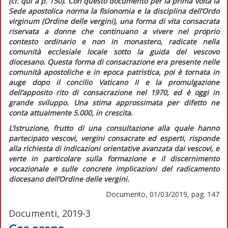
(cf.
qui
a p. 150). Con questo documento per la prima volta la
Sede apostolica norma la fisionomia e la disciplina dell’
Ordo
virginum
(Ordine delle vergini), una forma di vita consacrata
riservata a donne che continuano a vivere nel proprio
contesto ordinario e non in monastero, radicate nella
comunità ecclesiale locale sotto la guida del vescovo
diocesano. Questa forma di consacrazione era presente nelle
comunità apostoliche e in epoca patristica, poi è tornata in
auge dopo il concilio Vaticano II e la promulgazione
dell’apposito rito di consacrazione nel 1970, ed è oggi in
grande sviluppo. Una stima approssimata per difetto ne
conta attualmente 5.000, in crescita.
L’istruzione, frutto di una consultazione alla quale hanno
partecipato vescovi, vergini consacrate ed esperti, risponde
alla richiesta di indicazioni orientative avanzata dai vescovi, e
verte in particolare sulla formazione e il discernimento
vocazionale e sulle concrete implicazioni del radicamento
diocesano dell’Ordine delle vergini.
Documento, 01/03/2019, pag. 147
Documenti, 2019-3