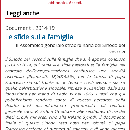
abbonato.
Accedi.
Leggi anche
Documenti, 2014-19
Le sfide sulla famiglia
III Assemblea generale straordinaria del Sinodo dei
vescovi
Il Sinodo dei vescovi sulla famiglia che si è appena concluso
(5-19.10.2014) sul tema «Le sfide pastorali sulla famiglia nel
contesto dell’evangelizzazione» costituisce una «novità
rischiosa» (Regno-att. 18,2014,609) per la Chiesa di papa
Francesco sia sul fronte di un tema – controverso – sia su
quello dell’istituzione sinodale, ripresa e rilanciata dalla sua
fondazione per mano di Paolo VI nel 1965. I testi che qui
pubblichiamo rendono conto di questo percorso: dalla
Relatio post disceptationem, pronunciata dal relatore
generale card. P. Erdö il 13 ottobre, alle relationes di tre dei
dieci circuli minores, sino alla Relatio Synodi, il documento
finale di questo Sinodo reso noto per volontà di papa
Francesco assieme al numero di «placet» e di «non placet»