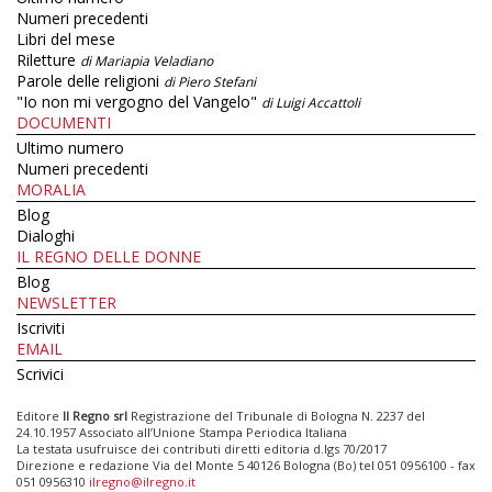
Numeri precedenti
Libri del mese
Riletture
di Mariapia Veladiano
Parole delle religioni
di Piero Stefani
"Io non mi vergogno del Vangelo"
di Luigi Accattoli
DOCUMENTI
Ultimo numero
Numeri precedenti
MORALIA
Blog
Dialoghi
IL REGNO DELLE DONNE
Blog
NEWSLETTER
Iscriviti
EMAIL
Scrivici
Editore
Il Regno srl
Registrazione del Tribunale di Bologna N. 2237 del
24.10.1957 Associato all’Unione Stampa Periodica Italiana
La testata usufruisce dei contributi diretti editoria d.lgs 70/2017
Direzione e redazione Via del Monte 5 40126 Bologna (Bo) tel 051 0956100 - fax
051 0956310
ilregno@ilregno.it