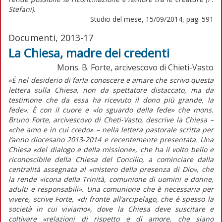
Stefani).
Studio del mese, 15/09/2014, pag. 591
Documenti, 2013-17
La Chiesa, madre dei credenti
Mons. B. Forte, arcivescovo di Chieti-Vasto
«È nel desiderio di farla conoscere e amare che scrivo questa
lettera sulla Chiesa, non da spettatore distaccato, ma da
testimone che da essa ha ricevuto il dono più grande, la
fede». È con il cuore e «lo sguardo della fede» che mons.
Bruno Forte, arcivescovo di Cheti-Vasto, descrive la Chiesa –
«che amo e in cui credo» – nella lettera pastorale scritta per
l’anno diocesano 2013-2014 e recentemente presentata. Una
Chiesa «del dialogo e della missione», che ha il volto bello e
riconoscibile della Chiesa del Concilio, a cominciare dalla
centralità assegnata al «mistero della presenza di Dio», che
la rende «icona della Trinità, comunione di uomini e donne,
adulti e responsabili». Una comunione che è necessaria per
vivere, scrive Forte, «di fronte all’arcipelago, che è spesso la
società in cui viviamo», dove la Chiesa deve suscitare e
coltivare «relazioni di rispetto e di amore, che siano