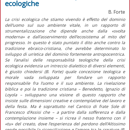
ecologiche
B. Forte
La crisi ecologica che stiamo vivendo è effetto del dominio
dell’uomo sul suo ambiente vitale, in un rapporto di
strumentalizzazione che dipende anche dalla «svolta
moderna» e dall’asservimento dell’ecosistema al mito del
progresso. In questo è stato puntato il dito anche contro la
tradizione ebraico-cristiana, che avrebbe determinato lo
sviluppo di un’etica del dominio fortemente antropocentrica.
Se l’analisi delle responsabilità teologiche della crisi
ecologica evidenzia un intreccio dialettico di diversi elementi,
è giusto chiedersi (B. Forte) quale concezione teologica e
morale vada sviluppata per fondare un rapporto
responsabile fra l’uomo e il suo ambiente. La rivelazione
biblica e poi la tradizione cristiana – Benedetto, Ignazio di
Loyola – sviluppano una visione di questo rapporto che
insiste sulle dimensioni creative e contemplative del lavoro e
della festa. Ma è soprattutto nel Cantico di frate Sole di
Francesco d’Assisi che – a partire dalla sofferenza e dalla
contemplazione insieme – si ricrea il nesso fraterno con il
«tu» del creato, dove l’esperienza del perdono dell’Altissimo
rende possibile la riconciliazione e l’amore tra le creature (P.