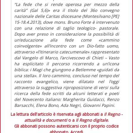
“La fede che si rende operosa per mezzo della
carità” (Gal 5,6)» era il titolo del 36o convegno
nazionale delle Caritas diocesane (Montesilvano [PE]
15-18.4.2013), dove mons. Bruno Forte è intervenuto
con una relazione di taglio teologico- pastorale.
Dopo aver preso in considerazione la possibilità di
un’educazione alla fede come «cammino
coinvolgente» all’incontro con un Dio-fatto uomo,
attraverso «l’itinerario catecumenale» rappresentato
dal Vangelo di Marco, l’arcivescovo di Chieti – Vasto
ha esplicitato il percorso ricorrendo a un’icona
biblica: i Magi che giungono a Betlemme «guidati da
una stella». Il loro cammino, concluso nel tempo del
racconto evangelico, viene dilatato nel l’oggi
attraverso la suggestiva riproposizione di versi sulla
ricerca della fede scritti da alcuni letterati e poeti
del Novecento italiano: Margherita Guidacci, Renzo
Barsacchi, Elena Bono, Ada Negri, Giovanni Papini.
La lettura dell'articolo è riservata agli abbonati a
Il Regno -
attualità e documenti
o a
Il Regno digitale
.
Gli abbonati possono autenticarsi con il proprio codice
abbonato.
Accedi.