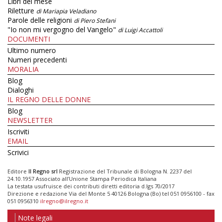
Libri del mese
Riletture
di Mariapia Veladiano
Parole delle religioni
di Piero Stefani
"Io non mi vergogno del Vangelo"
di Luigi Accattoli
DOCUMENTI
Ultimo numero
Numeri precedenti
MORALIA
Blog
Dialoghi
IL REGNO DELLE DONNE
Blog
NEWSLETTER
Iscriviti
EMAIL
Scrivici
Editore
Il Regno srl
Registrazione del Tribunale di Bologna N. 2237 del
24.10.1957 Associato all’Unione Stampa Periodica Italiana
La testata usufruisce dei contributi diretti editoria d.lgs 70/2017
Direzione e redazione Via del Monte 5 40126 Bologna (Bo) tel 051 0956100 - fax
051 0956310
ilregno@ilregno.it
Note legali