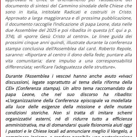
documento di sintesi del Cammino sinodale delle Chiese che
sono in Italia,
intitolate
Radicati e costruiti in Cristo.
Approvato a larga maggioranza e di prossima pubblicazione,
il documento raccoglie l’indicazione di papa Leone, data nelle
due Assemblee del 2025 e poi ribadita in questa (cf.
qui
a p.
374), di
«porre Gesù Cristo al centro»
. Le linee guida dei
prossimi cinque anni quindi, illustrate durante la conferenza
stampa conclusiva dell’Assemblea dal card. Roberto Repole,
saranno:
«Riportare al centro il dono della fede; puntare alla
vita comunitaria; dare impulso a una corresponsabilità
differenziata; verificare l’adeguatezza delle strutture».
Durante l’Assemblea i vescovi hanno anche avuto
«vivaci
discussioni, legate soprattutto al tema della riforma della
CEI»
(Conferenza stampa). Un altro tema raccomandato da
papa Leone, che nel suo discorso ha ribadito:
«L’organizzazione della Conferenza episcopale va modellata
alla luce delle esigenze della missione e delle mutate
condizioni storiche. Non si tratta di imitare schemi
organizzativi esterni, né di ridurre tutto a efficienza
amministrativa, ma di domandarsi quale fisionomia aiuti oggi
i pastori e le Chiese locali ad annunciare meglio il Vangelo, a