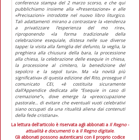
conferenza stampa del 2 marzo scorso, e che qui
pubblichiamo insieme alla «Presentazione» e alle
«Precisazioni» introdotte nel nuovo libro liturgico.
Tali adattamenti mirano a contrastare la «tendenza
a privatizzare l’esperienza del mo rire»,
riproponendo «la forma tradizionale della
celebrazione esequiale, distesa nelle sue diverse
tappe: la visita alla famiglia del defunto, la veglia, la
preghiera alla chiusura della bara, la processione
alla chiesa, la celebrazione delle esequie in chiesa,
la processione al cimitero, la benedizione del
sepolcro e la sepol tura». Ma «la novità più
significativa» di questa edizione del Rito, prosegue il
comunicato CEI, «è costituita sicuramente
dall’Appendice dedicata alle “Esequie in caso di
cremazione”», dove emerge la «preoccupazione
pastorale… di evitare che eventuali vuoti celebrativi
siano occupati da una ritualità aliena dai contenuti
della fede cristiana».
La lettura dell'articolo è riservata agli abbonati a
Il Regno -
attualità e documenti
o a
Il Regno digitale
.
Gli abbonati possono autenticarsi con il proprio codice