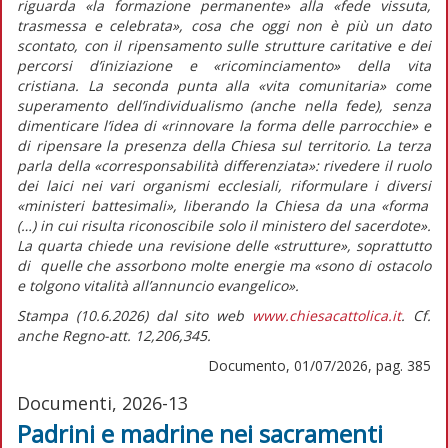
riguarda
«la formazione permanente»
alla
«fede vissuta,
trasmessa e celebrata»,
cosa che oggi non è più un dato
scontato, con il ripensamento sulle strutture caritative e dei
percorsi d’iniziazione e «ricominciamento» della vita
cristiana. La seconda punta alla
«vita comunitaria»
come
superamento dell’individualismo (anche nella fede), senza
dimenticare l’idea di
«rinnovare la forma delle parrocchie»
e
di ripensare la presenza della Chiesa sul territorio. La terza
parla della
«corresponsabilità differenziata»
: rivedere il ruolo
dei laici nei vari organismi ecclesiali, riformulare i diversi
«ministeri battesimali»,
liberando la Chiesa da una
«forma
(…) in cui risulta riconoscibile solo il ministero del sacerdote».
La quarta chiede una revisione delle «strutture», soprattutto
di quelle che assorbono molte energie ma
«sono di ostacolo
e tolgono vitalità all’annuncio evangelico».
Stampa (10.6.2026) dal sito web
www.chiesacattolica.it
. Cf.
anche Regno-att. 12,206,345.
Documento, 01/07/2026, pag. 385
Documenti, 2026-13
Padrini e madrine nei sacramenti