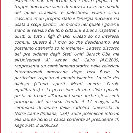
estremisti non minaccino più i nostri popoli e le
truppe americane siano di nuovo a casa, un mondo
nel quale israeliani e palestinesi vivano sicuri
ciascuno in un proprio stato e l’energia nucleare sia
usata a scopi pacifici, un mondo nel quale i governi
siano al servizio dei loro cittadini e siano rispettati i
diritti di tutti i figli di Dio. Questi so no interessi
comuni. Questo è il mon do che desideriamo. Ma
possiamo ottenerlo so lo insieme». L’atteso discorso
del pre sidente degli Stati Uniti Barack Oba ma
all’Università Al Azhar del Cairo (4.6.2009)
rappresenta un cambiamento storico nelle relazioni
internazionali americane dopo l’era Bush, in
particolare rispetto al mondo islamico. Lo stile del
dialogo («Cuori aperti. Menti aperte. Parole
equilibrate») e la percezione di una sfida epocale
posta di fronte all’umanità sono anche gli accenti
principali del discorso tenuto il 17 maggio alla
cerimonia di laurea della cattolica Università di
Notre Dame (Indiana, USA). Sulle polemiche intorno
alla laurea honoris causa conferita al presidente cf.
Regno-att. 8,2009,239.