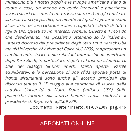
minaccino più i nostri popoli e le truppe americane siano di
nuovo a casa, un mondo nel quale israeliani e palestinesi
vivano sicuri ciascuno in un proprio stato e l’energia nucleare
sia usata a scopi pacifici, un mondo nel quale i governi siano
al servizio dei loro cittadini e siano rispettati i diritti di tutti i
figli di Dio. Questi so no interessi comuni. Questo è il mon do
che desideriamo. Ma possiamo ottenerlo so lo insieme».
L’atteso discorso del pre sidente degli Stati Uniti Barack Oba
ma all’Università Al Azhar del Cairo (4.6.2009) rappresenta un
cambiamento storico nelle relazioni internazionali americane
dopo l’era Bush, in particolare rispetto al mondo islamico. Lo
stile del dialogo («Cuori aperti. Menti aperte. Parole
equilibrate») e la percezione di una sfida epocale posta di
fronte all’umanità sono anche gli accenti principali del
discorso tenuto il 17 maggio alla cerimonia di laurea della
cattolica Università di Notre Dame (Indiana, USA). Sulle
polemiche intorno alla laurea honoris causa conferita al
presidente cf. Regno-att. 8,2009,239.
Documento - Parte / Inserto, 01/07/2009, pag. 446
ABBONATI ON-LINE