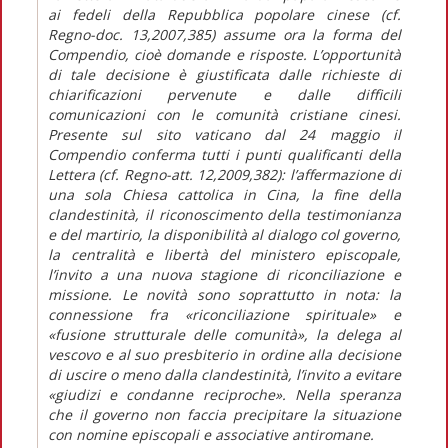
ai fedeli della Repubblica popolare cinese (cf.
Regno-doc. 13,2007,385) assume ora la forma del
Compendio, cioè domande e risposte. L’opportunità
di tale decisione è giustificata dalle richieste di
chiarificazioni pervenute e dalle difficili
comunicazioni con le comunità cristiane cinesi.
Presente sul sito vaticano dal 24 maggio il
Compendio conferma tutti i punti qualificanti della
Lettera (cf. Regno-att. 12,2009,382): l’affermazione di
una sola Chiesa cattolica in Cina, la fine della
clandestinità, il riconoscimento della testimonianza
e del martirio, la disponibilità al dialogo col governo,
la centralità e libertà del ministero episcopale,
l’invito a una nuova stagione di riconciliazione e
missione. Le novità sono soprattutto in nota: la
connessione fra «riconciliazione spirituale» e
«fusione strutturale delle comunità», la delega al
vescovo e al suo presbiterio in ordine alla decisione
di uscire o meno dalla clandestinità, l’invito a evitare
«giudizi e condanne reciproche». Nella speranza
che il governo non faccia precipitare la situazione
con nomine episcopali e associative antiromane.