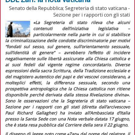
Senato della Repubblica; Segreteria di stato vaticana -
Sezione per i rapporti con gli stati
«La Segreteria di stato rileva che alcuni
contenuti dell’iniziativa legislativa –
particolarmente nella parte in cui si stabilisce
la criminalizzazione delle condotte discriminatorie per motivi
“fondati sul sesso, sul genere, sull’orientamento sessuale,
sull’identità di genere” – avrebbero l’effetto di incidere
negativamente sulle libertà assicurate alla Chiesa cattolica e
ai suoi fedeli dal vigente regime concordatario. Diverse
espressioni della sacra Scrittura, della Tradizione ecclesiale e
del magistero autentico dei papi e dei vescovi considerano, a
molteplici effetti, la differenza sessuale, secondo una
prospettiva antropologica che la Chiesa cattolica non ritiene
disponibile perché derivata dalla stessa Rivelazione divina»
.
Sono le osservazioni che la Segreteria di stato vaticana –
Sezione per i rapporti con gli stati (diretta dall’arcivescovo
Paul Richard Gallagher) ha inviato all’Ambasciata d’Italia
presso la Santa Sede con una
Nota verbale
datata 17 giugno,
che è stata resa pubblica dal
Corriere della sera
il 22 giugno.
Il disegno di legge noto come «Zan» dal nome del relatore, il