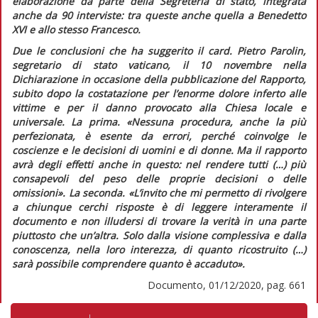
elaborazione da parte della Segreteria di stato, integrata
anche da 90 interviste: tra queste anche quella a Benedetto
XVI e allo stesso Francesco.
Due le conclusioni che ha suggerito il card. Pietro Parolin,
segretario di stato vaticano, il 10 novembre nella
Dichiarazione
in occasione della pubblicazione del
Rapporto
,
subito dopo la costatazione per l’enorme dolore inferto alle
vittime e per il danno provocato alla Chiesa locale e
universale. La prima.
«Nessuna procedura, anche la più
perfezionata, è esente da errori, perché coinvolge le
coscienze e le decisioni di uomini e di donne. Ma il rapporto
avrà degli effetti anche in questo: nel rendere tutti (…) più
consapevoli del peso delle proprie decisioni o delle
omissioni»
. La seconda.
«L’invito che mi permetto di rivolgere
a chiunque cerchi risposte è di leggere interamente il
documento e non illudersi di trovare la verità in una parte
piuttosto che un’altra. Solo dalla visione complessiva e dalla
conoscenza, nella loro interezza, di quanto ricostruito (…)
sarà possibile comprendere quanto è accaduto».
Documento, 01/12/2020, pag. 661