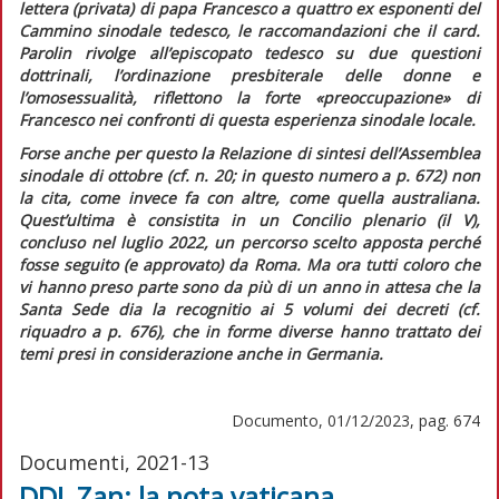
lettera (privata) di papa Francesco a quattro ex esponenti del
Cammino sinodale tedesco, le raccomandazioni che il card.
Parolin rivolge all’episcopato tedesco su due questioni
dottrinali, l’ordinazione presbiterale delle donne e
l’omosessualità, riflettono la forte
«preoccupazione»
di
Francesco nei confronti di questa esperienza sinodale locale.
Forse anche per questo la
Relazione di sintesi
dell’Assemblea
sinodale di ottobre (cf. n. 20; in
questo numero
a p. 672) non
la cita, come invece fa con altre, come quella australiana.
Quest’ultima è consistita in un Concilio plenario (il V),
concluso nel luglio 2022, un percorso scelto apposta perché
fosse seguito (e approvato) da Roma. Ma ora tutti coloro che
vi hanno preso parte sono da più di un anno in attesa che la
Santa Sede dia la
recognitio
ai 5 volumi dei decreti (cf.
riquadro
a p. 676), che in forme diverse hanno trattato dei
temi presi in considerazione anche in Germania.
Documento, 01/12/2023, pag. 674
Documenti, 2021-13
DDL Zan: la nota vaticana