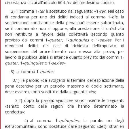
circostanza di cui all’articolo 604-
ter
del medesimo codice»;
2) il comma 1-
ter
è sostituito dal seguente: «1
-ter.
Nel caso
di condanna per uno dei delitti indicati al comma 1-
bis
, la
sospensione condizionale della pena può essere subordinata,
se il condannato non si oppone, alla prestazione di un’attività
non retribuita a favore della collettività secondo quanto
previsto dai commi 1-
quater
, 1-
quinquies
e 1-
sexies
. Per i
medesimi delitti, nei casi di richiesta dell’imputato di
sospensione del procedimento con messa alla prova, per
lavoro di pubblica utilità si intende quanto previsto dai commi 1-
quater
, 1-
quinquies
e 1-
sexies
»;
3) al comma 1-
quater:
3.1) le parole: «da svolgersi al termine dell’espiazione della
pena detentiva per un periodo massimo di dodici settimane,
deve essere» sono sostituite dalla seguente: «è»;
3.2) dopo la parola: «giudice» sono inserite le seguenti:
«tenuto conto delle ragioni che hanno determinato la
condotta»;
4) al comma 1-
quinquies
, le parole: «o degli
extracomunitari» sono sostituite dalle seguenti: «degli stranieri