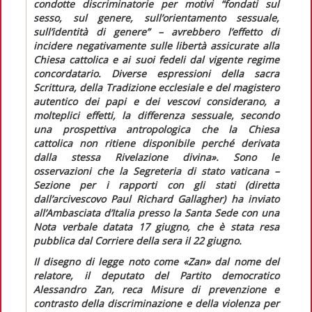
condotte discriminatorie per motivi “fondati sul
sesso, sul genere, sull’orientamento sessuale,
sull’identità di genere” – avrebbero l’effetto di
incidere negativamente sulle libertà assicurate alla
Chiesa cattolica e ai suoi fedeli dal vigente regime
concordatario. Diverse espressioni della sacra
Scrittura, della Tradizione ecclesiale e del magistero
autentico dei papi e dei vescovi considerano, a
molteplici effetti, la differenza sessuale, secondo
una prospettiva antropologica che la Chiesa
cattolica non ritiene disponibile perché derivata
dalla stessa Rivelazione divina»
. Sono le
osservazioni che la Segreteria di stato vaticana –
Sezione per i rapporti con gli stati (diretta
dall’arcivescovo Paul Richard Gallagher) ha inviato
all’Ambasciata d’Italia presso la Santa Sede con una
Nota verbale
datata 17 giugno, che è stata resa
pubblica dal
Corriere della sera
il 22 giugno.
Il disegno di legge noto come «Zan» dal nome del
relatore, il deputato del Partito democratico
Alessandro Zan, reca
Misure di prevenzione e
contrasto della discriminazione e della violenza per