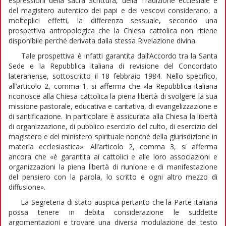
espressioni della sacra Scrittura, della Tradizione ecclesiale e
del magistero autentico dei papi e dei vescovi considerano, a
molteplici effetti, la differenza sessuale, secondo una
prospettiva antropologica che la Chiesa cattolica non ritiene
disponibile perché derivata dalla stessa Rivelazione divina.
Tale prospettiva è infatti garantita dall’Accordo tra la Santa
Sede e la Repubblica italiana di revisione del Concordato
lateranense, sottoscritto il 18 febbraio 1984. Nello specifico,
all’articolo 2, comma 1, si afferma che «la Repubblica italiana
riconosce alla Chiesa cattolica la piena libertà di svolgere la sua
missione pastorale, educativa e caritativa, di evangelizzazione e
di santificazione. In particolare è assicurata alla Chiesa la libertà
di organizzazione, di pubblico esercizio del culto, di esercizio del
magistero e del ministero spirituale nonché della giurisdizione in
materia ecclesiastica». All’articolo 2, comma 3, si afferma
ancora che «è garantita ai cattolici e alle loro associazioni e
organizzazioni la piena libertà di riunione e di manifestazione
del pensiero con la parola, lo scritto e ogni altro mezzo di
diffusione».
La Segreteria di stato auspica pertanto che la Parte italiana
possa tenere in debita considerazione le suddette
argomentazioni e trovare una diversa modulazione del testo