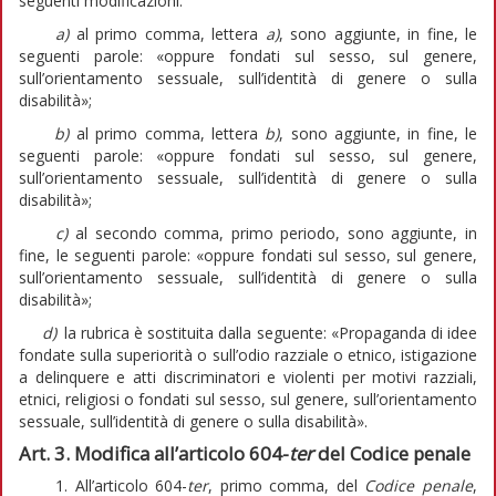
seguenti modificazioni:
a)
al primo comma, lettera
a)
, sono aggiunte, in fine, le
seguenti parole: «oppure fondati sul sesso, sul genere,
sull’orientamento sessuale, sull’identità di genere o sulla
disabilità»;
b)
al primo comma, lettera
b)
, sono aggiunte, in fine, le
seguenti parole: «oppure fondati sul sesso, sul genere,
sull’orientamento sessuale, sull’identità di genere o sulla
disabilità»;
c)
al secondo comma, primo periodo, sono aggiunte, in
fine, le seguenti parole: «oppure fondati sul sesso, sul genere,
sull’orientamento sessuale, sull’identità di genere o sulla
disabilità»;
d)
la rubrica è sostituita dalla seguente: «Propaganda di idee
fondate sulla superiorità o sull’odio razziale o etnico, istigazione
a delinquere e atti discriminatori e violenti per motivi razziali,
etnici, religiosi o fondati sul sesso, sul genere, sull’orientamento
sessuale, sull’identità di genere o sulla disabilità».
Art. 3. Modifica all’articolo 604-
ter
del Codice penale
1. All’articolo 604-
ter
, primo comma, del
Codice penale
,