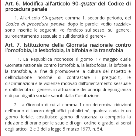
Art. 6. Modifica all’articolo 90-
quater
del Codice di
procedura penale
1. All’articolo 90-
quater
, comma 1, secondo periodo, del
Codice di procedura penale
, dopo le parole: «odio razziale»
sono inserite le seguenti: «o fondato sul sesso, sul genere,
sull’orientamento sessuale o sull’identità di genere».
Art. 7. Istituzione della Giornata nazionale contro
l’omofobia, la lesbofobia, la bifobia e la transfobia
1. La Repubblica riconosce il giorno 17 maggio quale
Giornata nazionale contro l’omofobia, la lesbofobia, la bifobia e
la transfobia, al fine di promuovere la cultura del rispetto e
dell’inclusione nonché di contrastare i pregiudizi, le
discriminazioni e le violenze motivati dall’orientamento sessuale
e dall’identità di genere, in attuazione dei princìpi di eguaglianza
e di pari dignità sociale sanciti dalla Costituzione.
2. La Giornata di cui al comma 1 non determina riduzioni
dell’orario di lavoro degli uffici pubblici né, qualora cada in un
giorno feriale, costituisce giorno di vacanza o comporta la
riduzione di orario per le scuole di ogni ordine e grado, ai sensi
degli articoli 2 e 3 della legge 5 marzo 1977, n. 54.