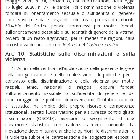
maggio 2020, n. 34, convertito, con modificazioni, dalla legge
17 luglio 2020, n. 77, le parole: «di discriminazione o violenza
fondata sull’orientamento sessuale o sull’identità di genere»
sono sostituite dalle seguenti: «dei reati previsti dall’articolo
604-
bis
del Codice penale, commessi per motivi fondati
sull’orientamento sessuale o sull’identità di genere della vittima,
ovvero di un reato aggravato, per le medesime ragioni, dalla
circostanza di cui all’articolo 604-
ter
del
Codice penale
».
Art. 10. Statistiche sulle discriminazioni e sulla
violenza
1. Ai fini della verifica dell’applicazione della presente legge e
della progettazione e della realizzazione di politiche per il
contrasto della discriminazione e della violenza per motivi
razziali, etnici, nazionali o religiosi, oppure fondati
sull’orientamento sessuale o sull’identità di genere e del
monitoraggio delle politiche di prevenzione, l’Istituto nazionale
di statistica, nell’ambito delle proprie risorse e competenze
istituzionali, sentito l’Osservatorio per la sicurezza contro gli atti
discriminatori (OSCAD), assicura lo svolgimento di una
rilevazione statistica con cadenza almeno triennale. La
rilevazione deve misurare anche le opinioni, le discriminazioni e
la violenza subite e le caratteristiche dei soggetti più esposti al