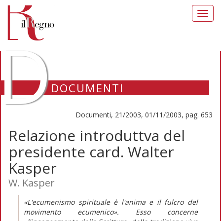
Toggl
navig
D
DOCUMENTI
Documenti, 21/2003, 01/11/2003, pag. 653
Relazione introduttva del
presidente card. Walter
Kasper
W. Kasper
«L'ecumenismo spirituale è l'anima e il fulcro del
movimento ecumenico». Esso concerne