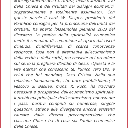
«l'insegnamento della Scrittura, della tradizione viva
della Chiesa e dei risultati dei dialoghi ecumenici,
soggettivamente e totalmente assimilato». Con
queste parole il card. W. Kasper, presidente del
Pontificio consiglio per la promozione dell'unità dei
cristiani, ha aperto l'Assemblea plenaria 2003 del
dicastero. La pratica della spiritualità ecumenica
mette il cammino di comunione al riparo dai rischi
d'inerzia, d'indifferenza, di scarsa conoscenza
reciproca. Essa non è alternativa all'ecumenismo
della verità e della carità, ma consiste nel prendere
sul serio la preghiera d'addio di Gesù: «Questa è la
vita eterna: che conoscano te, l'unico vero Dio, e
colui che hai mandato, Gesù Cristo». Nella sua
relazione fondamentale, che pure pubblichiamo, il
vescovo di Basilea, mons. K. Koch, ha tracciato
necessità e prospettive dell'ecumenismo spirituale.
Il problema principale dell'ecumenismo, nonostante
i passi positivi compiuti su numerose, singole
questioni, attiene alle divergenze ancora esistenti
causate dalla diversa precomprensione che
ciascuna Chiesa ha di cosa sia l'unità ecumenica
delle Chiese.