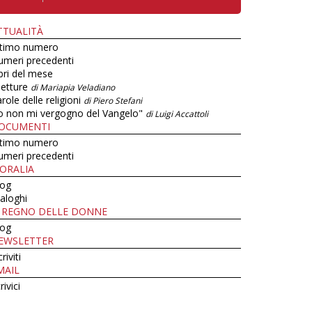
TTUALITÀ
ltimo numero
umeri precedenti
bri del mese
letture
di Mariapia Veladiano
role delle religioni
di Piero Stefani
o non mi vergogno del Vangelo"
di Luigi Accattoli
OCUMENTI
ltimo numero
umeri precedenti
ORALIA
log
aloghi
L REGNO DELLE DONNE
log
EWSLETTER
criviti
MAIL
rivici