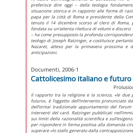
preferisce dire oggi – della teologia fondamental
situazione storica e in rapporto alle forme di razio
papa per la città di Roma e presidente della Con
tenuto il 14 dicembre scorso al clero di Roma, pr
fondata su un’attenta rilettura di volumi e discorsi 
– ha come presupposto la profonda corrispondenza t
teologo di Joseph Ratzinger, e costituisce pertanto
Nazaret, atteso per la primavera prossima e di
anticipazioni.
Documenti, 2006-1
Cattolicesimo italiano e futuro
Prolusion
Il rapporto tra la religione e la scienza, «le due
futuro», è l’oggetto dell’intervento pronunciato 
dell’ormai tradizionale appuntamento del Forum 
interventi del card. Ratzinger pubblicati nell’immin
sui limiti della razionalità scientifica e sull’es
per rispondere in forma positiva alla domanda circa i
superare «lo stallo generato dalla contrapposizione t