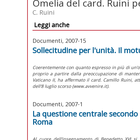
Omelia del card. Ruini pe
C. Ruini
Leggi anche
Documenti, 2007-15
Sollecitudine per l'unità. Il 
Coerentemente con quanto espresso in più di un’oc
proprio a partire dalla preoccupazione di mantene
Vaticano II, ha affermato il card. Camillo Ruini, a
dell’8 luglio scorso (www.avvenire.it).
Documenti, 2007-1
La questione centrale secondo p
Roma
Al cuore dell’insegnamento di Benedetto XVI si 