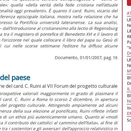
e»: quella «della verità della fede cristiana nell’attuale
nalità oggi prevalenti». È quanto il card. Ruini, vicario del
A
ferenza episcopale italiana, mostra nella relazione che ha
U
esso la Pontificia università lateranense. La sua analisi,
N
– dall’Introduzione al cristianesimo alla lectio di Regensburg
Li
ra il magistero di pontefice di Benedetto XVI e il lavoro di
Ri
 l’orizzonte nel quale collocare il libro del papa su Gesù di
Pa
 cui nelle scorse settimane l’editore ha diffuso alcune
"I
D
Documento, 01/01/2007, pag. 16
U
N
M
 del paese
B
Di
e del card. C. Ruini al VII Forum del progetto culturale
I
 prospettive valoriali maggiormente in grado di plasmare il
B
dal card. C. Ruini a Roma lo scorso 2 dicembre, in apertura
N
del progetto culturale. Attingendo ampiamente ad alcuni
Is
enza della sua elezione al pontificato, Ruini riflette infatti
E
igenza di un ethos più autenticamente umano. Quanto ai «modi
Sc
l contributo dei cattolici al cammino dell’Italia», al fine di
ra i sostenitori e gli avversari dell’approccio relativistico in