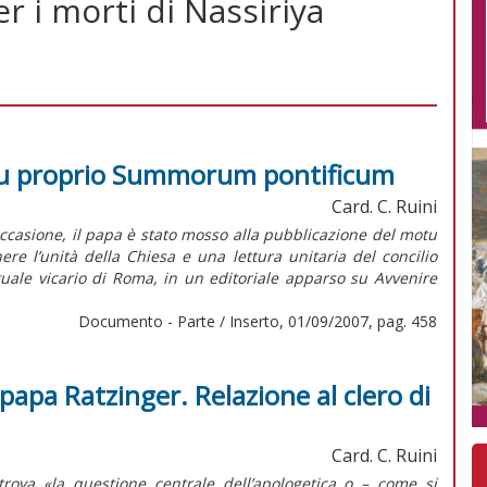
r i morti di Nassiriya
motu proprio Summorum pontificum
Card. C. Ruini
casione, il papa è stato mosso alla pubblicazione del motu
re l’unità della Chiesa e una lettura unitaria del concilio
ttuale vicario di Roma, in un editoriale apparso su Avvenire
Documento - Parte / Inserto, 01/09/2007, pag. 458
apa Ratzinger. Relazione al clero di
Card. C. Ruini
trova «la questione centrale dell’apologetica o – come si