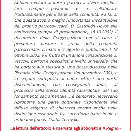
Abbiamo voluto aiutare i parroci a vivere meglio i
loro compiti pastorali e a collaborare
fruttuosamente per il bene della comunità, e a far sì
che questa scopra meglio l’importanza insostituibile
del proprio parroco» (card. D. Castrillón Hoyos alla
conferenza stampa di presentazione, 18.10.2002). Il
documento della Congregazione per il clero Il
presbitero, pastore e guida della comunità
parrocchiale, firmato il 4 agosto e pubblicato il 18
ottobre 2002, è il frutto di un’ampia consultazione di
vescovi, parroci e specialisti a livello universale, che
ha portato alla stesura di una bozza discussa nella
Plenaria della Congregazione del novembre 2001, e
in seguito sottoposta al papa. «Attesi non pochi
disorientamenti, con conseguenti abusi, al
proposito della stessa identità sacerdotale, del suo
fondamento sacramentale... è sembrato necessario
riproporre una parte dottrinale rispondente alle
diffuse esigenze di chiarezza ancora anche nella
distinzione essenziale fra sacerdozio battesimale e
ordinato» (mons. Csaba Ternyák).
La lettura dell'articolo è riservata agli abbonati a
Il Regno -