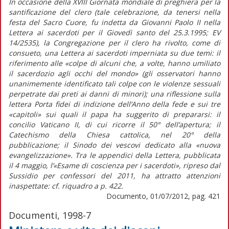
In occasione della XVIII Giornata mondiale di preghiera per la
santificazione del clero (tale celebrazione, da tenersi nella
festa del Sacro Cuore, fu indetta da Giovanni Paolo II nella
Lettera ai sacerdoti per il Giovedì santo del 25.3.1995; EV
14/2535), la Congregazione per il clero ha rivolto, come di
consueto, una Lettera ai sacerdoti imperniata su due temi: il
riferimento alle «colpe di alcuni che, a volte, hanno umiliato
il sacerdozio agli occhi del mondo» (gli osservatori hanno
unanimemente identificato tali colpe con le violenze sessuali
perpetrate dai preti ai danni di minori); una riflessione sulla
lettera Porta fidei di indizione dell’Anno della fede e sui tre
«capitoli» sui quali il papa ha suggerito di prepararsi: il
concilio Vaticano II, di cui ricorre il 50° dell’apertura; il
Catechismo della Chiesa cattolica, nel 20° della
pubblicazione; il Sinodo dei vescovi dedicato alla «nuova
evangelizzazione». Tra le appendici della Lettera, pubblicata
il 4 maggio, l’«Esame di coscienza per i sacerdoti», ripreso dal
Sussidio per confessori del 2011, ha attratto attenzioni
inaspettate: cf. riquadro a p. 422.
Documento, 01/07/2012, pag. 421
Documenti, 1998-7