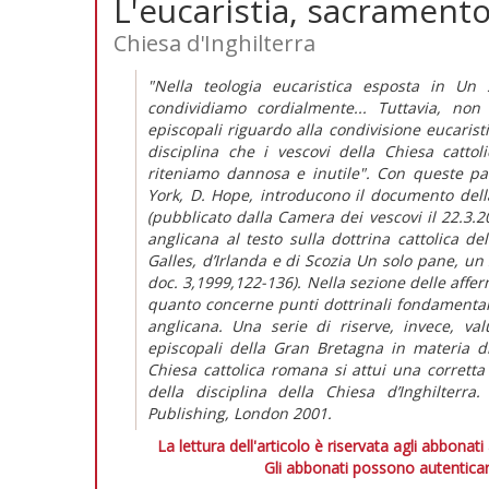
L'eucaristia, sacramento
Chiesa d'Inghilterra
"Nella teologia eucaristica esposta in U
condividiamo cordialmente... Tuttavia, non
episcopali riguardo alla condivisione eucaristi
disciplina che i vescovi della Chiesa catto
riteniamo dannosa e inutile". Con queste par
York, D. Hope, introducono il documento della
(pubblicato dalla Camera dei vescovi il 22.3.20
anglicana al testo sulla dottrina cattolica del
Galles, d’Irlanda e di Scozia Un solo pane, un
doc. 3,1999,122-136). Nella sezione delle affe
quanto concerne punti dottrinali fondamentali
anglicana. Una serie di riserve, invece, va
episcopali della Gran Bretagna in materia di
Chiesa cattolica romana si attui una corretta
della disciplina della Chiesa d’Inghilterr
Publishing, London 2001.
La lettura dell'articolo è riservata agli abbonati
Gli abbonati possono autenticar