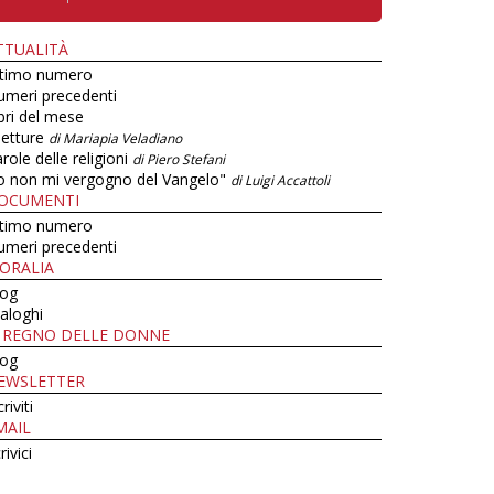
TTUALITÀ
ltimo numero
umeri precedenti
bri del mese
letture
di Mariapia Veladiano
role delle religioni
di Piero Stefani
o non mi vergogno del Vangelo"
di Luigi Accattoli
OCUMENTI
ltimo numero
umeri precedenti
ORALIA
log
aloghi
L REGNO DELLE DONNE
log
EWSLETTER
criviti
MAIL
rivici