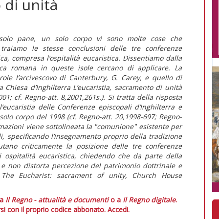
 di unità
n solo pane, un solo corpo vi sono molte cose che
 traiamo le stesse conclusioni delle tre conferenze
ca, compresa l’ospitalità eucaristica. Dissentiamo dalla
lica romana in queste isole cercano di applicare. La
ole l’arcivescovo di Canterbury, G. Carey, e quello di
 Chiesa d’Inghilterra L’eucaristia, sacramento di unità
01; cf. Regno-att. 8,2001,261s.). Si tratta della risposta
l’eucaristia delle Conferenze episcopali d’Inghilterra e
 solo corpo del 1998 (cf. Regno-att. 20,1998-697; Regno-
rmazioni viene sottolineata la "comunione" esistente per
, specificando l’insegnamento proprio della tradizione
lutano criticamente la posizione delle tre conferenze
 ospitalità eucaristica, chiedendo che da parte della
 e non distorta percezione del patrimonio dottrinale e
a. The Eucharist: sacrament of unity, Church House
 a
Il Regno - attualità e documenti
o a
Il Regno digitale
.
si con il proprio codice abbonato.
Accedi.