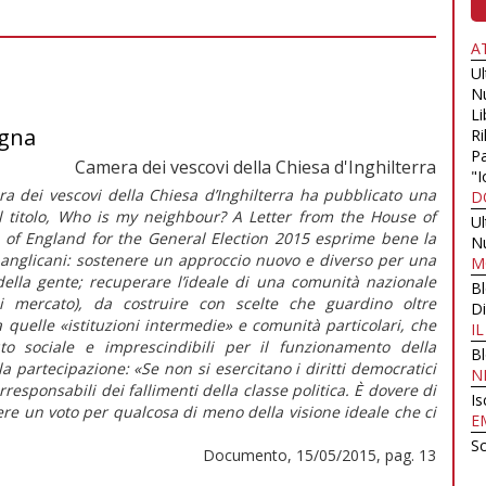
A
U
N
Li
agna
Ri
Pa
Camera dei vescovi della Chiesa d'Inghilterra
"I
ra dei vescovi della Chiesa d’Inghilterra ha pubblicato una
D
. Il titolo, Who is my neighbour? A Letter from the House of
U
 of England for the General Election 2015 esprime bene la
N
 anglicani: sostenere un approccio nuovo e diverso per una
M
 della gente; recuperare l’ideale di una comunità nazionale
B
 di mercato), da costruire con scelte che guardino oltre
Di
 quelle «istituzioni intermedie» e comunità particolari, che
I
to sociale e imprescindibili per il funzionamento della
B
 partecipazione: «Se non si esercitano i diritti democratici
N
rresponsabili dei fallimenti della classe politica. È dovere di
Is
ere un voto per qualcosa di meno della visione ideale che ci
E
Sc
Documento, 15/05/2015, pag. 13