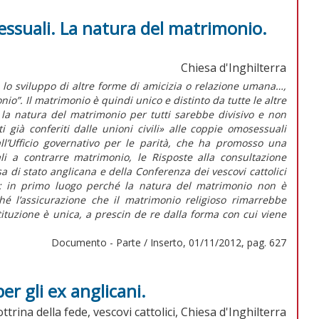
ssuali. La natura del matrimonio.
Chiesa d'Inghilterra
 lo sviluppo di altre forme di amicizia o relazione umana…,
o”. Il matrimonio è quindi unico e distinto da tutte le altre
e la natura del matrimonio per tutti sarebbe divisivo e non
ti già conferiti dalle unioni civili» alle coppie omosessuali
 all’Ufficio governativo per le parità, che ha promosso una
li a contrarre matrimonio, le Risposte alla consultazione
a di stato anglicana e della Conferenza dei vescovi cattolici
o: in primo luogo perché la natura del matrimonio non è
hé l’assicurazione che il matrimonio religioso rimarrebbe
tituzione è unica, a prescin de re dalla forma con cui viene
Documento - Parte / Inserto, 01/11/2012, pag. 627
er gli ex anglicani.
rina della fede, vescovi cattolici, Chiesa d'Inghilterra