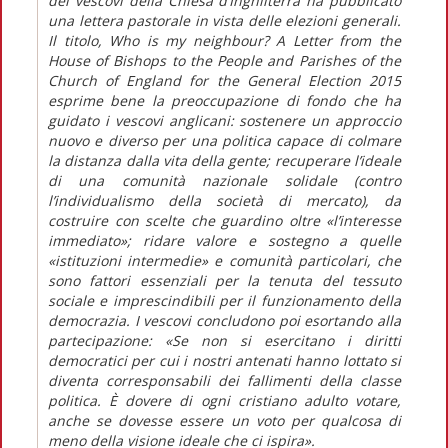
dei vescovi della Chiesa d’Inghilterra ha pubblicato
una lettera pastorale in vista delle elezioni generali.
Il titolo, Who is my neighbour? A Letter from the
House of Bishops to the People and Parishes of the
Church of England for the General Election 2015
esprime bene la preoccupazione di fondo che ha
guidato i vescovi anglicani: sostenere un approccio
nuovo e diverso per una politica capace di colmare
la distanza dalla vita della gente; recuperare l’ideale
di una comunità nazionale solidale (contro
l’individualismo della società di mercato), da
costruire con scelte che guardino oltre «l’interesse
immediato»; ridare valore e sostegno a quelle
«istituzioni intermedie» e comunità particolari, che
sono fattori essenziali per la tenuta del tessuto
sociale e imprescindibili per il funzionamento della
democrazia. I vescovi concludono poi esortando alla
partecipazione: «Se non si esercitano i diritti
democratici per cui i nostri antenati hanno lottato si
diventa corresponsabili dei fallimenti della classe
politica. È dovere di ogni cristiano adulto votare,
anche se dovesse essere un voto per qualcosa di
meno della visione ideale che ci ispira».