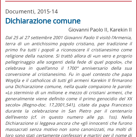
Documenti, 2015-14
Dichiarazione comune
Giovanni Paolo II, Karekin II
Dal 25 al 27 settembre 2001 Giovanni Paolo II visitò l’Armenia,
terra di un antichissimo popolo cristiano, per tradizione il
primo fra tutti i popoli a riconoscere il cristianesimo come
religione della nazione. Si trattò allora di «un vero e proprio
pellegrinaggio alle sorgenti della fede di quel popolo», che
celebrava in quell’anno il 1700° anniversario della sua
conversione al cristianesimo. Fu in quel contesto che papa
Woytjla e il catholicos di tutti gli armeni Karekin II firmarono
una Dichiarazione comune, nella quale compaiono le parole:
«Lo sterminio di un milione e mezzo di cristiani armeni, che
generalmente viene definito come il primo genocidio del XX
secolo» (Regno-doc. 17,2001,541), citate da papa Francesco
durante la celebrazione in San Pietro per il centenario
dell’evento (cf. in questo numero alle pp. 1ss). Nella
Dichiarazione si leggeva ancora che «gli innocenti che furono
massacrati senza motivo non sono canonizzati, ma molti di
loro sono stati certamente confessori e martiri per il nome di