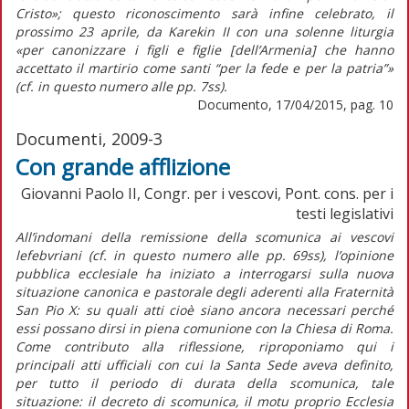
Cristo»; questo riconoscimento sarà infine celebrato, il
prossimo 23 aprile, da Karekin II con una solenne liturgia
«per canonizzare i figli e figlie [dell’Armenia] che hanno
accettato il martirio come santi “per la fede e per la patria”»
(cf. in questo numero alle pp. 7ss).
Documento, 17/04/2015, pag. 10
Documenti, 2009-3
Con grande afflizione
Giovanni Paolo II, Congr. per i vescovi, Pont. cons. per i
testi legislativi
All’indomani della remissione della scomunica ai vescovi
lefebvriani (cf. in questo numero alle pp. 69ss), l’opinione
pubblica ecclesiale ha iniziato a interrogarsi sulla nuova
situazione canonica e pastorale degli aderenti alla Fraternità
San Pio X: su quali atti cioè siano ancora necessari perché
essi possano dirsi in piena comunione con la Chiesa di Roma.
Come contributo alla riflessione, riproponiamo qui i
principali atti ufficiali con cui la Santa Sede aveva definito,
per tutto il periodo di durata della scomunica, tale
situazione: il decreto di scomunica, il motu proprio Ecclesia