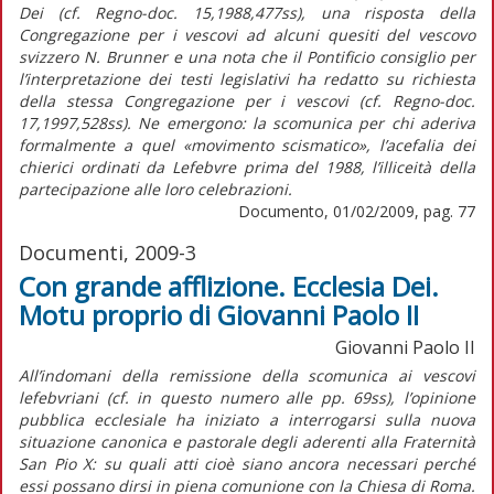
Dei (cf. Regno-doc. 15,1988,477ss), una risposta della
Congregazione per i vescovi ad alcuni quesiti del vescovo
svizzero N. Brunner e una nota che il Pontificio consiglio per
l’interpretazione dei testi legislativi ha redatto su richiesta
della stessa Congregazione per i vescovi (cf. Regno-doc.
17,1997,528ss). Ne emergono: la scomunica per chi aderiva
formalmente a quel «movimento scismatico», l’acefalia dei
chierici ordinati da Lefebvre prima del 1988, l’illiceità della
partecipazione alle loro celebrazioni.
Documento, 01/02/2009, pag. 77
Documenti, 2009-3
Con grande afflizione. Ecclesia Dei.
Motu proprio di Giovanni Paolo II
Giovanni Paolo II
All’indomani della remissione della scomunica ai vescovi
lefebvriani (cf. in questo numero alle pp. 69ss), l’opinione
pubblica ecclesiale ha iniziato a interrogarsi sulla nuova
situazione canonica e pastorale degli aderenti alla Fraternità
San Pio X: su quali atti cioè siano ancora necessari perché
essi possano dirsi in piena comunione con la Chiesa di Roma.