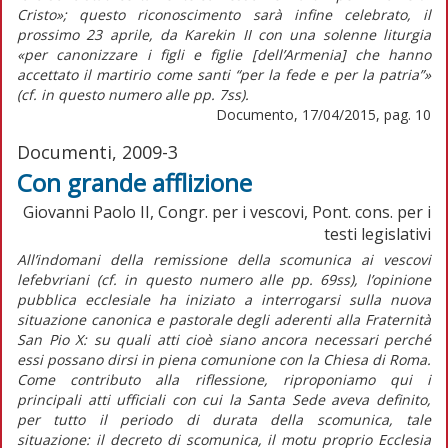
Cristo»; questo riconoscimento sarà infine celebrato, il
prossimo 23 aprile, da Karekin II con una solenne liturgia
«per canonizzare i figli e figlie [dell’Armenia] che hanno
accettato il martirio come santi “per la fede e per la patria”»
(cf. in questo numero alle pp. 7ss).
Documento, 17/04/2015, pag. 10
Documenti, 2009-3
Con grande afflizione
Giovanni Paolo II, Congr. per i vescovi, Pont. cons. per i
testi legislativi
All’indomani della remissione della scomunica ai vescovi
lefebvriani (cf. in questo numero alle pp. 69ss), l’opinione
pubblica ecclesiale ha iniziato a interrogarsi sulla nuova
situazione canonica e pastorale degli aderenti alla Fraternità
San Pio X: su quali atti cioè siano ancora necessari perché
essi possano dirsi in piena comunione con la Chiesa di Roma.
Come contributo alla riflessione, riproponiamo qui i
principali atti ufficiali con cui la Santa Sede aveva definito,
per tutto il periodo di durata della scomunica, tale
situazione: il decreto di scomunica, il motu proprio Ecclesia