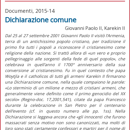
Documenti, 2015-14
Dichiarazione comune
Giovanni Paolo II, Karekin II
Dal 25 al 27 settembre 2001 Giovanni Paolo II visitò l’Armenia,
terra di un antichissimo popolo cristiano, per tradizione il
primo fra tutti i popoli a riconoscere il cristianesimo come
religione della nazione. Si trattò allora di «un vero e proprio
pellegrinaggio alle sorgenti della fede di quel popolo», che
celebrava in quell’anno il 1700° anniversario della sua
conversione al cristianesimo. Fu in quel contesto che papa
Woytjla e il catholicos di tutti gli armeni Karekin II firmarono
una Dichiarazione comune, nella quale compaiono le parole:
«Lo sterminio di un milione e mezzo di cristiani armeni, che
generalmente viene definito come il primo genocidio del XX
secolo» (Regno-doc. 17,2001,541), citate da papa Francesco
durante la celebrazione in San Pietro per il centenario
dell’evento (cf. in questo numero alle pp. 1ss). Nella
Dichiarazione si leggeva ancora che «gli innocenti che furono
massacrati senza motivo non sono canonizzati, ma molti di
loro sono stati certamente confessori e martiri per il nome di