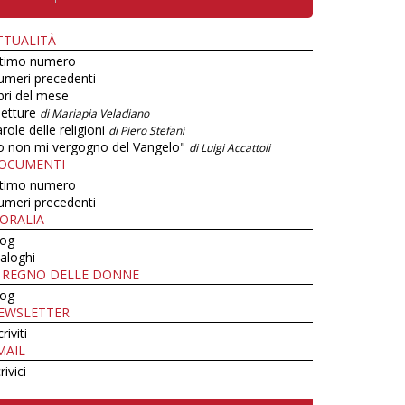
TTUALITÀ
ltimo numero
umeri precedenti
bri del mese
letture
di Mariapia Veladiano
role delle religioni
di Piero Stefani
o non mi vergogno del Vangelo"
di Luigi Accattoli
OCUMENTI
ltimo numero
umeri precedenti
ORALIA
log
aloghi
L REGNO DELLE DONNE
log
EWSLETTER
criviti
MAIL
rivici