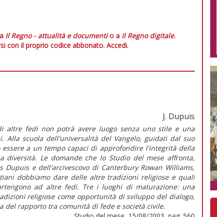
 a
Il Regno - attualità e documenti
o a
Il Regno digitale
.
si con il proprio codice abbonato.
Accedi.
J. Dupuis
 di altre fedi non potrà avere luogo senza uno stile e una
 Alla scuola dell'universalità del Vangelo, guidati dal suo
no essere a un tempo capaci di approfondire l'integrità della
 sua diversità. Le domande che lo Studio del mese affronta,
ues Dupuis e dell'arcivescovo di Canterbury Rowan Williams,
iani dobbiamo dare delle altre tradizioni religiose e quali
tengono ad altre fedi. Tre i luoghi di maturazione: una
radizioni religiose come opportunità di sviluppo del dialogo,
a del rapporto tra comunità di fede e società civile.
Studio del mese, 15/08/2003, pag. 560