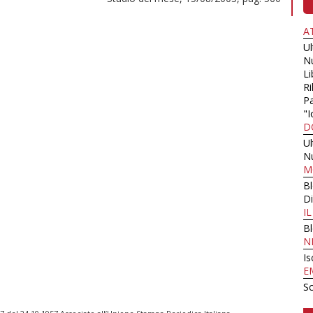
A
U
N
Li
Ri
Pa
"I
D
U
N
M
B
Di
I
B
N
Is
E
Sc