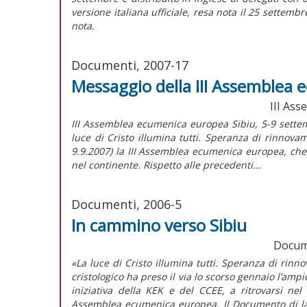
versione italiana ufficiale, resa nota il 25 settemb
nota.
Documenti, 2007-17
Messaggio della III Assemblea 
III As
III Assemblea ecumenica europea Sibiu, 5-9 sett
luce di Cristo illumina tutti. Speranza di rinnov
9.9.2007) la III Assemblea ecumenica europea, che 
nel continente. Rispetto alle precedenti...
Documenti, 2006-5
In cammino verso Sibiu
Docume
«La luce di Cristo illumina tutti. Speranza di rin
cristologico ha preso il via lo scorso gennaio l’a
iniziativa della KEK e del CCEE, a ritrovarsi ne
Assemblea ecumenica europea. Il Documento di lavo