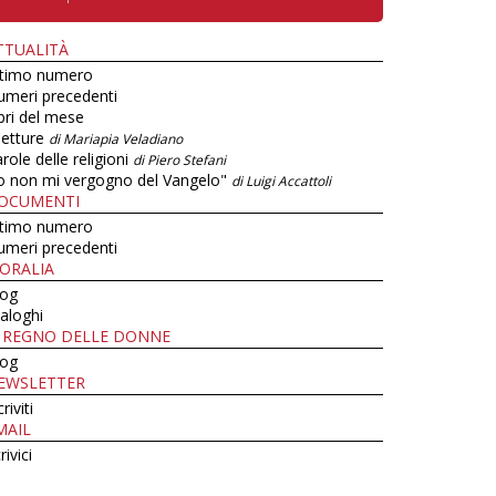
TTUALITÀ
ltimo numero
umeri precedenti
bri del mese
letture
di Mariapia Veladiano
role delle religioni
di Piero Stefani
o non mi vergogno del Vangelo"
di Luigi Accattoli
OCUMENTI
ltimo numero
umeri precedenti
ORALIA
log
aloghi
L REGNO DELLE DONNE
log
EWSLETTER
criviti
MAIL
rivici