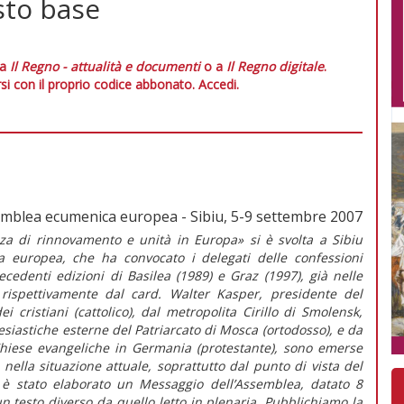
sto base
 a
Il Regno - attualità e documenti
o a
Il Regno digitale
.
si con il proprio codice abbonato.
Accedi.
semblea ecumenica europea - Sibiu, 5-9 settembre 2007
nza di rinnovamento e unità in Europa» si è svolta a Sibiu
a europea, che ha convocato i delegati delle confessioni
ecedenti edizioni di Basilea (1989) e Graz (1997), già nelle
e rispettivamente dal card. Walter Kasper, presidente del
i cristiani (cattolico), dal metropolita Cirillo di Smolensk,
esiastiche esterne del Patriarcato di Mosca (ortodosso), e da
Chiese evangeliche in Germania (protestante), sono emerse
 nella situazione attuale, soprattutto dal punto di vista del
e è stato elaborato un Messaggio dell’Assemblea, datato 8
un testo diverso da quello letto in plenaria. Pubblichiamo la