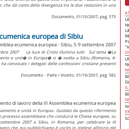
re, che dà conto della divergenza tra le due redazioni in una
A
Documento, 01/10/2007, pag. 573
U
N
Li
ecumenica europea di Sibiu
Ri
Pa
semblea ecumenica europea - Sibiu, 5-9 settembre 2007
"I
embre 2007 La luce di Cristo illumina tutti Sul tema �La
D
amento e unit� in Europa� si � svolta a Sibiu (Romania, 4-
U
ha convocato i delegati delle confessioni cristiane presenti
N
M
Documento - Parte / Inserto, 01/10/2007, pag. 582
B
Di
I
B
N
nto di lavoro della III Assemblea ecumenica europea
Is
novamento e unità in Europa». Guidato da questo riferimento
E
mpio processo assembleare che condurrà le Chiese europee, su
Sc
l settembre 2007 a Sibiu, in Romania, per celebrare la III
ro che qui pubblichiamo è uscito in inglese all’inizio del