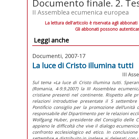
Documento finale. 2. Te
II Assemblea ecumenica europea
La lettura dell'articolo è riservata agli abbonati
Gli abbonati possono autenticar
Leggi anche
Documenti, 2007-17
La luce di Cristo illumina tutti
III As
Sul tema «La luce di Cristo illumina tutti. Spera
(Romania, 4-9.9.2007) la III Assemblea ecumenic
cristiane presenti nel continente. Rispetto alle pr
relazioni introduttive presentate il 5 settembr
Pontificio consiglio per la promozione dell’unità de
responsabile del Dipartimento per le relazioni eccl
Wolfgang Huber, presidente del Consiglio delle 
appieno le difficoltà che vive il dialogo ecumenico
confronto ecclesiologico ed etico. In conclusion
settembre e distribuito in inglese ai delegati con 