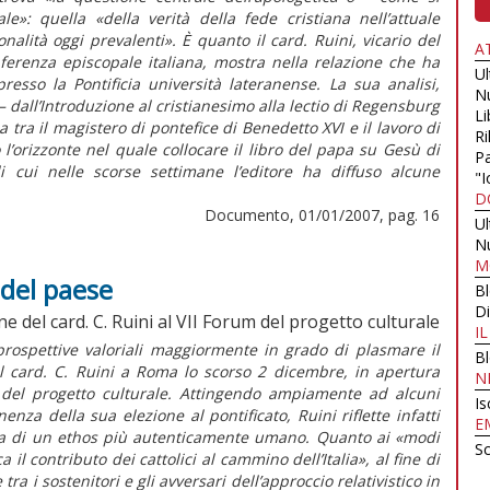
e»: quella «della verità della fede cristiana nell’attuale
nalità oggi prevalenti». È quanto il card. Ruini, vicario del
A
ferenza episcopale italiana, mostra nella relazione che ha
U
esso la Pontificia università lateranense. La sua analisi,
N
– dall’Introduzione al cristianesimo alla lectio di Regensburg
Li
ra il magistero di pontefice di Benedetto XVI e il lavoro di
Ri
 l’orizzonte nel quale collocare il libro del papa su Gesù di
Pa
 cui nelle scorse settimane l’editore ha diffuso alcune
"I
D
Documento, 01/01/2007, pag. 16
U
N
M
 del paese
B
Di
e del card. C. Ruini al VII Forum del progetto culturale
I
 prospettive valoriali maggiormente in grado di plasmare il
B
dal card. C. Ruini a Roma lo scorso 2 dicembre, in apertura
N
del progetto culturale. Attingendo ampiamente ad alcuni
Is
enza della sua elezione al pontificato, Ruini riflette infatti
E
igenza di un ethos più autenticamente umano. Quanto ai «modi
Sc
l contributo dei cattolici al cammino dell’Italia», al fine di
ra i sostenitori e gli avversari dell’approccio relativistico in