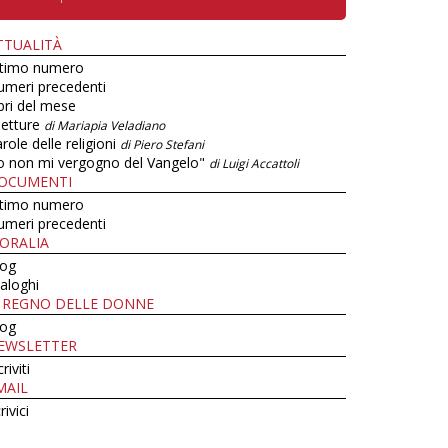
TTUALITÀ
ltimo numero
umeri precedenti
bri del mese
letture
di Mariapia Veladiano
role delle religioni
di Piero Stefani
o non mi vergogno del Vangelo"
di Luigi Accattoli
OCUMENTI
ltimo numero
umeri precedenti
ORALIA
log
aloghi
L REGNO DELLE DONNE
log
EWSLETTER
criviti
MAIL
rivici