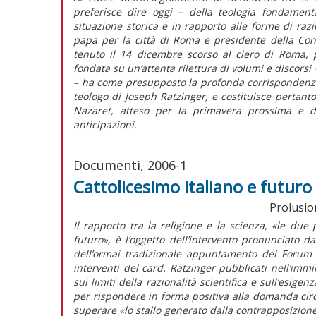
preferisce dire oggi – della teologia fondamental
situazione storica e in rapporto alle forme di razio
papa per la città di Roma e presidente della Con
tenuto il 14 dicembre scorso al clero di Roma, pr
fondata su un’attenta rilettura di volumi e discorsi 
– ha come presupposto la profonda corrispondenza t
teologo di Joseph Ratzinger, e costituisce pertanto
Nazaret, atteso per la primavera prossima e di
anticipazioni.
Documenti, 2006-1
Cattolicesimo italiano e futuro
Prolusion
Il rapporto tra la religione e la scienza, «le due
futuro», è l’oggetto dell’intervento pronunciato 
dell’ormai tradizionale appuntamento del Forum 
interventi del card. Ratzinger pubblicati nell’immin
sui limiti della razionalità scientifica e sull’es
per rispondere in forma positiva alla domanda circa i
superare «lo stallo generato dalla contrapposizione t